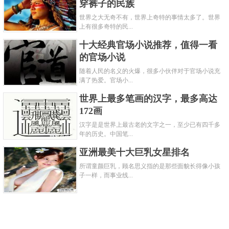
穿裤子的民族
世界之大无奇不有，世界上奇特的事情太多了。世界
上有很多奇特的民...
十大经典官场小说推荐，值得一看
的官场小说
随着人民的名义的火爆，很多小伙伴对于官场小说充
满了热爱。官场小...
世界上最多笔画的汉字，最多高达
172画
汉字是是世界上最古老的文字之一，至少已有四千多
年的历史。中国笔...
亚洲最美十大巨乳女星排名
所谓童颜巨乳，顾名思义指的是那些面貌长得像小孩
子一样，而事业线...