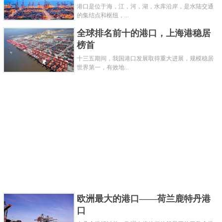
只，并且来回行走的船只超过3万字。每一年运输的货
港口是位于海，江，河，湖，水库沿岸，是水陆交通
的集结点和枢纽，...
物总量达到三吨，在世界上
排名
第一位。码头具有一
定的专业性，其中有石油，钢铁，汽车，谷物等等集
全球排名前十的港口，上海港稳居
榜首
装箱，并且在港口内还有非常专业的装卸工具。
十三五期间，我国港口发展取得重大进展，规模稳居
世界第一，有效地...
欧洲最大的港口——荷兰鹿特丹港
鹿特丹码头也是欧洲最大的炼油基地和世界第三大炼
口