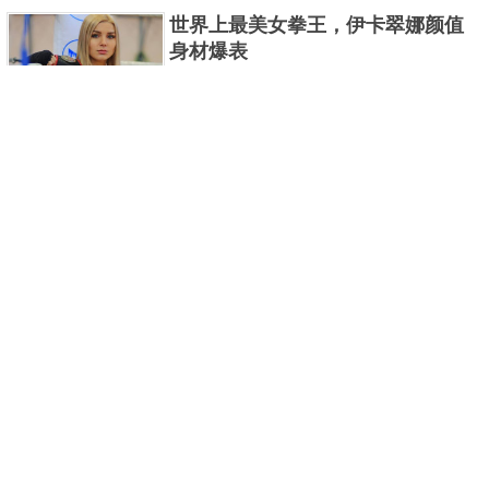
曼系列的怪物众多，但怪兽中谁最强呢？那么让我们
世界上最美女拳王，伊卡翠娜颜值
来一起来细数一下在整个奥......
身材爆表
一说起拳击，相信不少人就会兴奋不已了，而泰拳更
是个充满激情的运动项目，赛场上激烈无比。近些年
来，拳击成为了最受欢迎的运动项目之一，国内国外
2021胡润全球富豪榜，钟睒睒成为
都诞生了许多优秀的拳王。......
亚洲首富
近日，胡润研究院发布了《2021胡润全球富豪榜》。
这也是胡润研究院连续第十年发布 全球富豪榜，上榜
企业家财富计算截止日期为 2021 年 1 月 15 日。根据
泰国拳王排名前十，泰国最厉害的
榜单显示，全球新增 412 位身......
拳王排名
泰拳王顾名思义就是泰拳冠军级、王者级人物。泰拳
作为泰国的格斗技艺，目前已成为世界最受推崇的格
斗技之一。随着一些泰拳选手在国际赛事上出名，越
中国十大连环恐怖杀人案，真的是
来越多的人知道泰拳的强悍......
令人发指！
我们一直生活在许多负面信息都会被屏蔽掉的社会，
你们知道中国恐怖杀人案都有哪些吗？接下来就为各
位读者盘点一下中国那些也许你知道，也许你不知道
世界十大被禁用子弹，第一名最凶
的恐怖连环杀人案。 中国十......