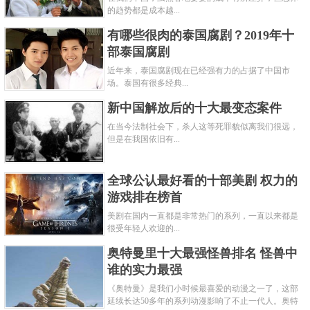
的趋势都是成本越...
有哪些很肉的泰国腐剧？2019年十
部泰国腐剧
近年来，泰国腐剧现在已经强有力的占据了中国市
场。泰国有很多经典...
新中国解放后的十大最变态案件
在当今法制社会下，杀人这等死罪貌似离我们很远，
但是在我国依旧有...
全球公认最好看的十部美剧 权力的
游戏排在榜首
美剧在国内一直都是非常热门的系列，一直以来都是
很受年轻人欢迎的...
奥特曼里十大最强怪兽排名 怪兽中
谁的实力最强
《奥特曼》是我们小时候最喜爱的动漫之一了，这部
延续长达50多年的系列动漫影响了不止一代人。奥特