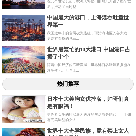
油中心，国际航运枢纽和国际贸易中心，其旅游业发
在几个世纪以前，欧洲人将他们的船只开往了整个世
界，推动了当时整...
达，拥有港口、博物馆及其它众多观光景点。还经常
中国最大的港口，上海港吞吐量世
举行电影节，马拉松等活动。随着时代的改变，这里
界第一
变得更加机械化，同时也变得高端化。如在装卸物品
我国近年来的发展极为迅猛，而沿海地区的各大港口
的时候会使电脑控制的装卸工具，大大提高港口的工
更是有着质的飞跃...
作效率，并且也减少很多人力以及物力。这里六分钟
世界最繁忙的10大港口 中国港口占
据了七个
就会经过一艘船，在港口有职工两万多人。
随着中国经济的不断发展，世界港口吞吐量数据也在
关键字：
港口
码头
发生变化。世界上...
共2页:
上一页
1
2
下一页
热门推荐
日本十大美胸女优排名，帅哥们真
是有眼福！
男性看女生的时候最为关注的焦点就是胸部，一个拥
有完美胸型的女人...
世界十大奇异民族，竟有禁止女人