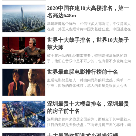
呢？下面就来认识认识一下世界上最凶的10种蚂蚁排
2020中国在建10大高楼排名，第一
名吧，其中子弹蚁真的是实至名......
名高达648m
基建狂魔这个称号，相信很多人都听过，不仅是国人
在说，外国人也经常称中国为基建狂魔。中国基建在
世界范围内都非常知名，中国在工程建筑方面不仅速
世界十大鼓手排名，世界10大架子
度快而且质量高，我国的超......
鼓大师
鼓手在乐队的地位非常重要，特别是摇滚乐队的鼓
手，他们在音乐中是不可少的，也有着不少被称之为
鼓王，他们在不同的领域都做出了很大的贡献。现在
世界最血腥电影排行榜前十名
巴拉排行榜网小编为你们带来......
血腥电影总是给人一种由内而外的释放感，简单一个
字爽，四散的肉体残肢，感人的血量是很多人心头
爱，你也喜欢看血腥电影么？看得最爽的血腥电影又
是哪部呢？小编为大家盘点了......
深圳最贵十大楼盘排名，深圳最贵
的房子前十名
深圳的房价向来位居全国前列，而独立于其中最惹人
注目的无疑是天价楼盘，它向来是房产界的标杆，颇
有众星捧月、高处不胜寒的姿态。那么深圳最贵的十
十大最受欢迎道术小说排行榜
大楼盘是哪些？深圳土豪才......