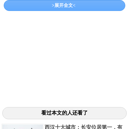
>展开全文<
福州是国家历史文化名城，从秦汉时期得名，有
着数千年建城历史；到了宋代，此处达到黄金时代，
在经济文化方面得到较快的发展，成为宋朝六大城市
之一；到了元代，福州就成为了福建的首府，现今也
已经成为中国东南沿海重要都市，
关键字：
城市
元朝
看过本文的人还看了
共3页:
上一页
1
2
3
下一页
西汉十大城市：长安位居第一，有