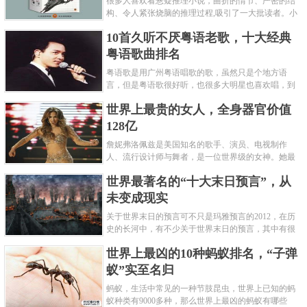
很多人喜欢看悬疑推理小说，曲折的情节、严密的结
构、令人紧张烧脑的推理过程,吸引了一大批读者。小
编盘点了十大推理悬疑烧脑小说排行榜，每本都是非
10首久听不厌粤语老歌，十大经典
常烧脑的经典。 1.《死亡通......
粤语歌曲排名
粤语歌是用广州粤语唱歌的歌，虽然只是个地方语
言，但是粤语歌很好听，也很多大明星也喜欢唱，到
现在为止出现了很多经典的粤语歌。可以说随便在粤
世界上最贵的女人，全身器官价值
语歌排行榜中选几首歌都是好......
128亿
詹妮弗洛佩兹是美国知名的歌手、演员、电视制作
人、流行设计师与舞者，是一位世界级的女神。她最
不可思议的是：从头到脚她总共为全身8个零件投保，
世界最著名的“十大末日预言”，从
堪称是世界上最贵的女人，如......
未变成现实
关于世界末日的预言可不只是玛雅预言的2012，在历
史的长河中，有不少关于世界末日的预言，其中有很
多关于世界末日的预言现在看来十分之可笑。绝大多
世界上最凶的10种蚂蚁排名，“子弹
数预言世界末日的人都从宗教......
蚁”实至名归
蚂蚁，生活中常见的一种节肢昆虫，世界上已知的蚂
蚁种类有9000多种，那么世界上最凶的蚂蚁有哪些