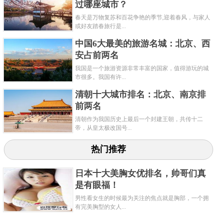
过哪座城市？
春天是万物复苏和百花争艳的季节,迎着春风，与家人
或好友踏春旅行是...
中国6大最美的旅游名城：北京、西
安占前两名
我国是一个旅游资源非常丰富的国家，值得游玩的城
市很多。我国有许...
清朝十大城市排名：北京、南京排
前两名
清朝作为我国历史上最后一个封建王朝，共传十二
帝，从皇太极改国号...
热门推荐
日本十大美胸女优排名，帅哥们真
是有眼福！
男性看女生的时候最为关注的焦点就是胸部，一个拥
有完美胸型的女人...