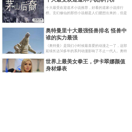
十大最受欢迎道术小说推荐，好看的道家小说排行
榜。玄幻修仙的那些小说都是人们臆想出来的，但是
道术小说就不一样了，道术自古就有流传，其中要考
究的东西太多了，写的不好就......
奥特曼里十大最强怪兽排名 怪兽中
谁的实力最强
《奥特曼》是我们小时候最喜爱的动漫之一了，这部
延续长达50多年的系列动漫影响了不止一代人。奥特
曼系列的怪物众多，但怪兽中谁最强呢？那么让我们
世界上最美女拳王，伊卡翠娜颜值
来一起来细数一下在整个奥......
身材爆表
一说起拳击，相信不少人就会兴奋不已了，而泰拳更
是个充满激情的运动项目，赛场上激烈无比。近些年
来，拳击成为了最受欢迎的运动项目之一，国内国外
2021胡润全球富豪榜，钟睒睒成为
都诞生了许多优秀的拳王。......
亚洲首富
近日，胡润研究院发布了《2021胡润全球富豪榜》。
这也是胡润研究院连续第十年发布 全球富豪榜，上榜
企业家财富计算截止日期为 2021 年 1 月 15 日。根据
泰国拳王排名前十，泰国最厉害的
榜单显示，全球新增 412 位身......
拳王排名