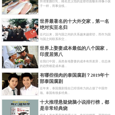
所谓童颜巨乳，顾名思义指的是那些面貌长得像小孩
子一样，而事业线...
世界最著名的十大外交家，第一名
绝对实至名归
近代以来，国与国之间的关系越来越密切，而作为国
与国之间联系和交...
世界上娶妻成本最低的八个国家，
印度居第八
在我们中国，虽然各地娶妻的成本有所差异，但总体
的趋势都是成本越...
有哪些很肉的泰国腐剧？2019年十
部泰国腐剧
近年来，泰国腐剧现在已经强有力的占据了中国市
场。泰国有很多经典...
十大推理悬疑烧脑小说排行榜，都
是非常经典烧