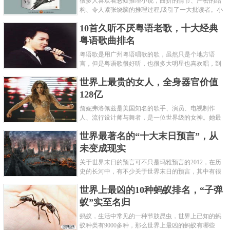
很多人喜欢看悬疑推理小说，曲折的情节、严密的结
构、令人紧张烧脑的推理过程,吸引了一大批读者。小
编盘点了十大推理悬疑烧脑小说排行榜，每本都是非
10首久听不厌粤语老歌，十大经典
常烧脑的经典。 1.《死亡通......
粤语歌曲排名
粤语歌是用广州粤语唱歌的歌，虽然只是个地方语
言，但是粤语歌很好听，也很多大明星也喜欢唱，到
现在为止出现了很多经典的粤语歌。可以说随便在粤
世界上最贵的女人，全身器官价值
语歌排行榜中选几首歌都是好......
128亿
詹妮弗洛佩兹是美国知名的歌手、演员、电视制作
人、流行设计师与舞者，是一位世界级的女神。她最
不可思议的是：从头到脚她总共为全身8个零件投保，
世界最著名的“十大末日预言”，从
堪称是世界上最贵的女人，如......
未变成现实
关于世界末日的预言可不只是玛雅预言的2012，在历
史的长河中，有不少关于世界末日的预言，其中有很
多关于世界末日的预言现在看来十分之可笑。绝大多
世界上最凶的10种蚂蚁排名，“子弹
数预言世界末日的人都从宗教......
蚁”实至名归
蚂蚁，生活中常见的一种节肢昆虫，世界上已知的蚂
蚁种类有9000多种，那么世界上最凶的蚂蚁有哪些