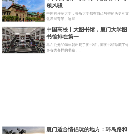
领风骚
中国有许多大学，每所大学都有自己独特的历史和文
化发展背景。这些...
性质：公办
中国高校十大图书馆，厦门大学图
上海外国语大学是在新中国成立后，兴办的第一
书馆排在第一
所外语学校，于1949年12月建立，是上海十大高校之
早在公元3000年就出现了图书馆，而图书馆珍藏了许
多各类各样的书籍，...
一，是新中国成立后兴办的第一所高等外语学府，是
新中国外语教育的发祥地之一。该高校也开设了多个
特色学科，培养了诸多优秀人才。
关键字：
大学
高校
共3页:
上一页
1
2
3
下一页
厦门适合情侣玩的地方：环岛路和