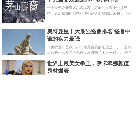
十大最受欢迎道术小说推荐，好看的道家小说排行
榜。玄幻修仙的那些小说都是人们臆想出来的，但是
道术小说就不一样了，道术自古就有流传，其中要考
究的东西太多了，写的不好就......
奥特曼里十大最强怪兽排名 怪兽中
谁的实力最强
《奥特曼》是我们小时候最喜爱的动漫之一了，这部
延续长达50多年的系列动漫影响了不止一代人。奥特
曼系列的怪物众多，但怪兽中谁最强呢？那么让我们
世界上最美女拳王，伊卡翠娜颜值
来一起来细数一下在整个奥......
身材爆表
一说起拳击，相信不少人就会兴奋不已了，而泰拳更
是个充满激情的运动项目，赛场上激烈无比。近些年
来，拳击成为了最受欢迎的运动项目之一，国内国外
2021胡润全球富豪榜，钟睒睒成为
都诞生了许多优秀的拳王。......
亚洲首富
近日，胡润研究院发布了《2021胡润全球富豪榜》。
这也是胡润研究院连续第十年发布 全球富豪榜，上榜
企业家财富计算截止日期为 2021 年 1 月 15 日。根据
泰国拳王排名前十，泰国最厉害的
榜单显示，全球新增 412 位身......
拳王排名