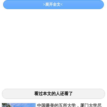
>展开全文<
北京外国语大学也是北京知名的高校，是教育部
直属、“211工程”高校、“985”优势学科创新平台高校、
首批“双一流”建设高校。学校开设了百余种外国语言，
非常有特色，设立的本科专业有一百二十多个，早在
前几年的学科评估中，它的外国语文学就是A+了。
3. 上海外国语大学
看过本文的人还看了
中国最美的五所大学，厦门大学尽