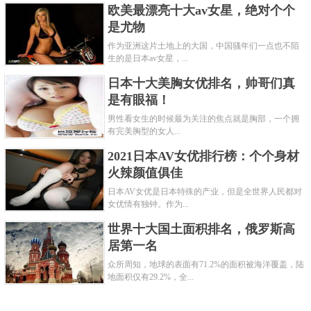
欧美最漂亮十大av女星，绝对个个
是尤物
作为亚洲这片土地上的大国，中国骚年们一点也不陌
生的是日本av女星，...
日本十大美胸女优排名，帅哥们真
是有眼福！
男性看女生的时候最为关注的焦点就是胸部，一个拥
有完美胸型的女人...
2021日本AV女优排行榜：个个身材
火辣颜值俱佳
日本AV女优是日本特殊的产业，但是全世界人民都对
女优情有独钟。作为...
世界十大国土面积排名，俄罗斯高
居第一名
众所周知，地球的表面有71.2%的面积被海洋覆盖，陆
地面积仅有29.2%，全...