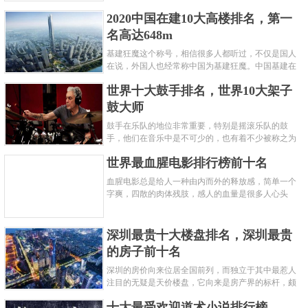
呢？下面就来认识认识一下世界上最凶的10种蚂蚁排
2020中国在建10大高楼排名，第一
名吧，其中子弹蚁真的是实至名......
名高达648m
基建狂魔这个称号，相信很多人都听过，不仅是国人
在说，外国人也经常称中国为基建狂魔。中国基建在
世界范围内都非常知名，中国在工程建筑方面不仅速
世界十大鼓手排名，世界10大架子
度快而且质量高，我国的超......
鼓大师
鼓手在乐队的地位非常重要，特别是摇滚乐队的鼓
手，他们在音乐中是不可少的，也有着不少被称之为
鼓王，他们在不同的领域都做出了很大的贡献。现在
世界最血腥电影排行榜前十名
巴拉排行榜网小编为你们带来......
血腥电影总是给人一种由内而外的释放感，简单一个
字爽，四散的肉体残肢，感人的血量是很多人心头
爱，你也喜欢看血腥电影么？看得最爽的血腥电影又
是哪部呢？小编为大家盘点了......
深圳最贵十大楼盘排名，深圳最贵
的房子前十名
深圳的房价向来位居全国前列，而独立于其中最惹人
注目的无疑是天价楼盘，它向来是房产界的标杆，颇
有众星捧月、高处不胜寒的姿态。那么深圳最贵的十
十大最受欢迎道术小说排行榜
大楼盘是哪些？深圳土豪才......