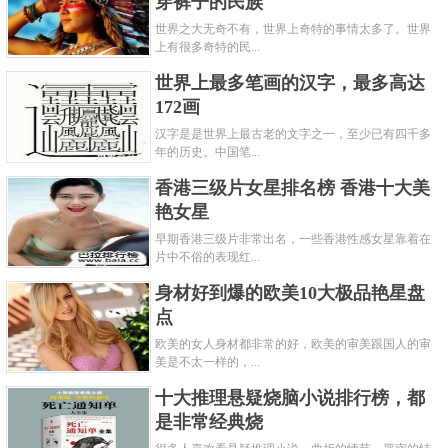
穿裤子的民族
世界之大无奇不有，世界上奇特的事情太多了。世界
上有很多奇特的民...
世界上最多笔画的汉字，最多高达
172画
汉字是是世界上最古老的文字之一，至少已有四千多
年的历史。中国笔...
香港三级片女星排名榜 香港十大美
艳女星
早期香港三级片非常出名，一些香港性感女星靠着在
片中不俗的表现红...
身材好到爆的欧美10大极品艳星盘
点
欧美的女人身材都非常的好，欧美的审美跟国人的审
美是不太一样的，...
十大推理悬疑烧脑小说排行榜，都
是非常经典烧