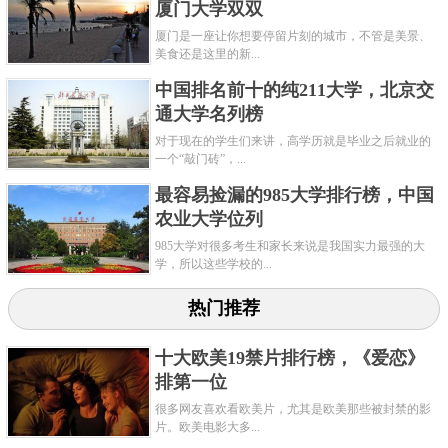
厦门大学双双
厦门是一座让你想要停留片刻的城市，不管是美景、
美食还是这里的新...
中国排名前十的纯211大学，北京交
通大学名列榜
对于现在的学生们来讲，高学历就是毕业之后就业的
一个“敲门砖”，...
最容易捡漏的985大学排行榜，中国
农业大学位列
985大学对很多考生和家长来说是我国实力最强的大
学，所以这些学校的...
热门推荐
十大欧美19禁片排行榜，《爱恋》
排第一位
很多网友喜欢看欧美片，尤其是欧美那些被封禁的影
片。欧美电影大多...