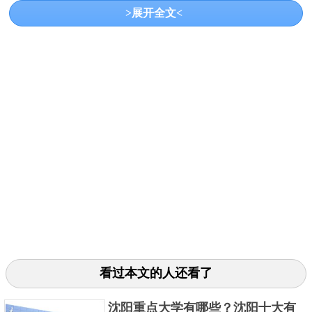
年，与原上海第二医科大学合并。到目前为止，学校
>展开全文<
有6个校区，有30个学院/直属系。
6、南京大学
看过本文的人还看了
坐落于古都南京的南京大学，是莘莘学子向往中
沈阳重点大学有哪些？沈阳十大有