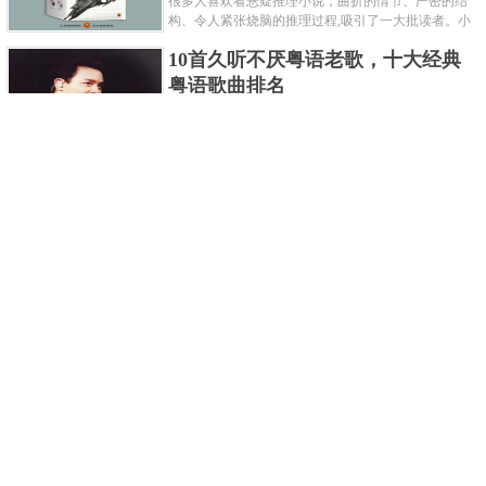
很多人喜欢看悬疑推理小说，曲折的情节、严密的结
构、令人紧张烧脑的推理过程,吸引了一大批读者。小
编盘点了十大推理悬疑烧脑小说排行榜，每本都是非
10首久听不厌粤语老歌，十大经典
常烧脑的经典。 1.《死亡通......
粤语歌曲排名
粤语歌是用广州粤语唱歌的歌，虽然只是个地方语
言，但是粤语歌很好听，也很多大明星也喜欢唱，到
现在为止出现了很多经典的粤语歌。可以说随便在粤
世界上最贵的女人，全身器官价值
语歌排行榜中选几首歌都是好......
128亿
詹妮弗洛佩兹是美国知名的歌手、演员、电视制作
人、流行设计师与舞者，是一位世界级的女神。她最
不可思议的是：从头到脚她总共为全身8个零件投保，
世界最著名的“十大末日预言”，从
堪称是世界上最贵的女人，如......
未变成现实
关于世界末日的预言可不只是玛雅预言的2012，在历
史的长河中，有不少关于世界末日的预言，其中有很
多关于世界末日的预言现在看来十分之可笑。绝大多
世界上最凶的10种蚂蚁排名，“子弹
数预言世界末日的人都从宗教......
蚁”实至名归
蚂蚁，生活中常见的一种节肢昆虫，世界上已知的蚂
蚁种类有9000多种，那么世界上最凶的蚂蚁有哪些