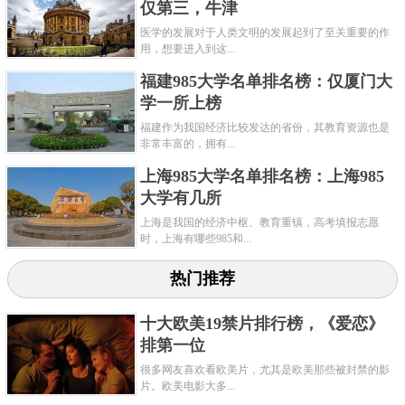
仅第三，牛津
建国初期，中国的科技力量十分薄弱，决定成立中国
医学的发展对于人类文明的发展起到了至关重要的作
科学技术大学。1958年9月中国科学技术大学举行开学
用，想要进入到这...
典礼，这是中国教育史和科学史上的一项重大事件，
福建985大学名单排名榜：仅厦门大
学一所上榜
中国科学技术大家在1959年即被列为全国重点大学。
福建作为我国经济比较发达的省份，其教育资源也是
中科大汇集了严济慈，华罗庚，钱学森，赵忠尧，郭
非常丰富的，拥有...
永怀，赵九章等众多科学家。有不少人说，如果中国
上海985大学名单排名榜：上海985
科学技术大学当年不南迁合肥，仍旧留在北京的话，
大学有几所
或将成为与清华北大齐名的高校。
上海是我国的经济中枢、教育重镇，高考填报志愿
时，上海有哪些985和...
关键字：
大学
热门推荐
共3页:
上一页
1
2
3
下一页
十大欧美19禁片排行榜，《爱恋》
排第一位
很多网友喜欢看欧美片，尤其是欧美那些被封禁的影
片。欧美电影大多...