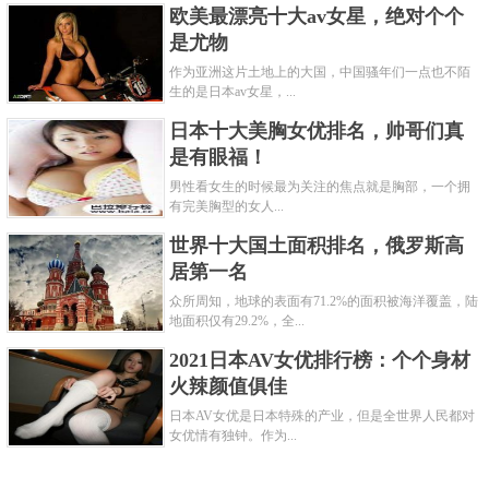
欧美最漂亮十大av女星，绝对个个
是尤物
作为亚洲这片土地上的大国，中国骚年们一点也不陌
生的是日本av女星，...
日本十大美胸女优排名，帅哥们真
是有眼福！
男性看女生的时候最为关注的焦点就是胸部，一个拥
有完美胸型的女人...
世界十大国土面积排名，俄罗斯高
居第一名
众所周知，地球的表面有71.2%的面积被海洋覆盖，陆
地面积仅有29.2%，全...
2021日本AV女优排行榜：个个身材
火辣颜值俱佳
日本AV女优是日本特殊的产业，但是全世界人民都对
女优情有独钟。作为...