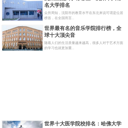
的“211工程”、“985工程”、“双一流”A类高校。作为一
名大学排名
所历史悠久、声誉卓著的百年名校，南京大学在教
众所周知，沈阳市的教育水平在东北来说可谓是位居
榜首，在全国而言...
学、科研、社会服务等各个领域都保持着良好的发展
世界最有名的音乐学院排行榜，全
态势，各项办学指标和综合实力均位居全国前列。
球十大顶尖音
随着人们的生活质量越来越高，很多人对于艺术方面
7、中国科学技术大学
的学习也就更加重...
世界十大医学院校排名：哈佛大学