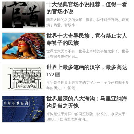
十大经典官场小说推荐，值得一看
的官场小说
随着人民的名义的火爆，很多小伙伴对于官场小说充
满了热爱。官场小...
世界十大奇异民族，竟有禁止女人
穿裤子的民族
世界之大无奇不有，世界上奇特的事情太多了。世界
上有很多奇特的民...
世界上最多笔画的汉字，最多高达
172画
汉字是是世界上最古老的文字之一，至少已有四千多
年的历史。中国笔...
世界最深的八大海沟：马里亚纳海
沟是当之无愧
海沟是位于海洋中的两壁较陡、狭长的、水深大于
5000m（如毛里求斯海沟...