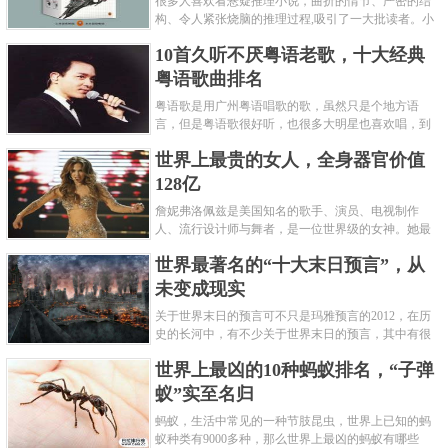
很多人喜欢看悬疑推理小说，曲折的情节、严密的结
构、令人紧张烧脑的推理过程,吸引了一大批读者。小
编盘点了十大推理悬疑烧脑小说排行榜，每本都是非
10首久听不厌粤语老歌，十大经典
常烧脑的经典。 1.《死亡通......
粤语歌曲排名
粤语歌是用广州粤语唱歌的歌，虽然只是个地方语
言，但是粤语歌很好听，也很多大明星也喜欢唱，到
现在为止出现了很多经典的粤语歌。可以说随便在粤
世界上最贵的女人，全身器官价值
语歌排行榜中选几首歌都是好......
128亿
詹妮弗洛佩兹是美国知名的歌手、演员、电视制作
人、流行设计师与舞者，是一位世界级的女神。她最
不可思议的是：从头到脚她总共为全身8个零件投保，
世界最著名的“十大末日预言”，从
堪称是世界上最贵的女人，如......
未变成现实
关于世界末日的预言可不只是玛雅预言的2012，在历
史的长河中，有不少关于世界末日的预言，其中有很
多关于世界末日的预言现在看来十分之可笑。绝大多
世界上最凶的10种蚂蚁排名，“子弹
数预言世界末日的人都从宗教......
蚁”实至名归
蚂蚁，生活中常见的一种节肢昆虫，世界上已知的蚂
蚁种类有9000多种，那么世界上最凶的蚂蚁有哪些