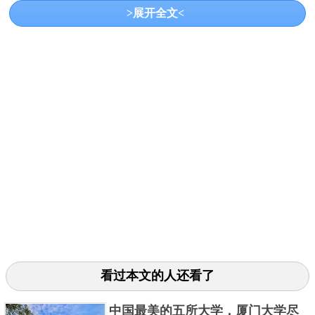
>展开全文<
创立时间：1863年
米兰理工大学是1863年创立于意大利米兰的一所
国立理工类研究型大学，也是欧洲综合实力最强的技
术大学之一，在2022QS世界大学排名中位列第142位，
看过本文的人还看了
为意大利培养了大批杰出的工程师、建筑师和设计
师。
中国最美的五所大学，厦门大学尽