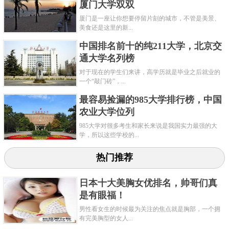
厦门大学双双
有13个学院，拥有先进的教学设备和雄厚的师资力
厦门是一座让你想要停留片刻的城市，不管是美景、
量，在法学和文学等学科领域非常具有权威性。
美食还是这里的新...
关键字：
大学
意大利
中国排名前十的纯211大学，北京交
通大学名列榜
共3页:
上一页
1
2
3
下一页
对于现在的学生们来讲，高学历就是毕业之后就业的
一个“敲门砖”，...
最容易捡漏的985大学排行榜，中国
农业大学位列
985大学对很多考生和家长来说是我国实力最强的大
学，所以这些学校的...
热门推荐
日本十大美胸女优排名，帅哥们真
是有眼福！
男性看女生的时候最为关注的焦点就是胸部，一个拥
有完美胸型的女人...