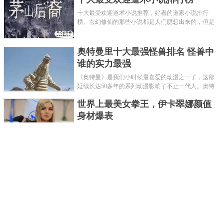
十大最受欢迎道术小说推荐，好看的道家小说排行
榜。玄幻修仙的那些小说都是人们臆想出来的，但是
道术小说就不一样了，道术自古就有流传，其中要考
究的东西太多了，写的不好就......
奥特曼里十大最强怪兽排名 怪兽中
谁的实力最强
《奥特曼》是我们小时候最喜爱的动漫之一了，这部
延续长达50多年的系列动漫影响了不止一代人。奥特
曼系列的怪物众多，但怪兽中谁最强呢？那么让我们
世界上最美女拳王，伊卡翠娜颜值
来一起来细数一下在整个奥......
身材爆表
一说起拳击，相信不少人就会兴奋不已了，而泰拳更
是个充满激情的运动项目，赛场上激烈无比。近些年
来，拳击成为了最受欢迎的运动项目之一，国内国外
2021胡润全球富豪榜，钟睒睒成为
都诞生了许多优秀的拳王。......
亚洲首富
近日，胡润研究院发布了《2021胡润全球富豪榜》。
这也是胡润研究院连续第十年发布 全球富豪榜，上榜
企业家财富计算截止日期为 2021 年 1 月 15 日。根据
泰国拳王排名前十，泰国最厉害的
榜单显示，全球新增 412 位身......
拳王排名