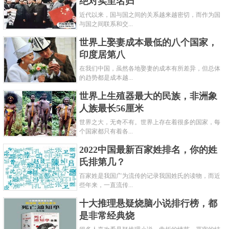
绝对实至名归
近代以来，国与国之间的关系越来越密切，而作为国
与国之间联系和交...
世界上娶妻成本最低的八个国家，
印度居第八
在我们中国，虽然各地娶妻的成本有所差异，但总体
的趋势都是成本越...
世界上生殖器最大的民族，非洲象
人族最长56厘米
世界之大，无奇不有。世界上存在着很多的国家，每
个国家都只有着各...
2022中国最新百家姓排名，你的姓
氏排第几？
百家姓是我国广为流传的记录我国姓氏的读物，而近
些年来，一直流传...
十大推理悬疑烧脑小说排行榜，都
是非常经典烧