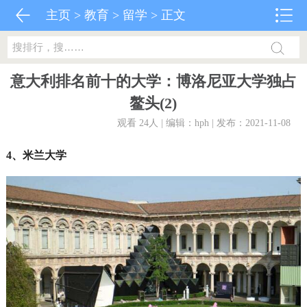
主页
>
教育
>
留学
> 正文
意大利排名前十的大学：博洛尼亚大学独占
鳌头(2)
观看 24
人 | 编辑：hph | 发布：2021-11-08
4、米兰大学