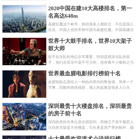
呢？下面就来认识认识一下世界上最凶的10种蚂蚁排
2020中国在建10大高楼排名，第一
名吧，其中子弹蚁真的是实至名......
名高达648m
基建狂魔这个称号，相信很多人都听过，不仅是国人
在说，外国人也经常称中国为基建狂魔。中国基建在
世界范围内都非常知名，中国在工程建筑方面不仅速
世界十大鼓手排名，世界10大架子
度快而且质量高，我国的超......
鼓大师
鼓手在乐队的地位非常重要，特别是摇滚乐队的鼓
手，他们在音乐中是不可少的，也有着不少被称之为
鼓王，他们在不同的领域都做出了很大的贡献。现在
世界最血腥电影排行榜前十名
巴拉排行榜网小编为你们带来......
血腥电影总是给人一种由内而外的释放感，简单一个
字爽，四散的肉体残肢，感人的血量是很多人心头
爱，你也喜欢看血腥电影么？看得最爽的血腥电影又
是哪部呢？小编为大家盘点了......
深圳最贵十大楼盘排名，深圳最贵
的房子前十名
深圳的房价向来位居全国前列，而独立于其中最惹人
注目的无疑是天价楼盘，它向来是房产界的标杆，颇
有众星捧月、高处不胜寒的姿态。那么深圳最贵的十
十大最受欢迎道术小说排行榜
大楼盘是哪些？深圳土豪才......