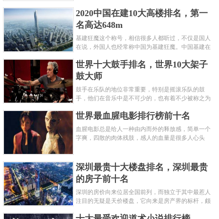
呢？下面就来认识认识一下世界上最凶的10种蚂蚁排
2020中国在建10大高楼排名，第一
名吧，其中子弹蚁真的是实至名......
名高达648m
基建狂魔这个称号，相信很多人都听过，不仅是国人
在说，外国人也经常称中国为基建狂魔。中国基建在
世界范围内都非常知名，中国在工程建筑方面不仅速
世界十大鼓手排名，世界10大架子
度快而且质量高，我国的超......
鼓大师
鼓手在乐队的地位非常重要，特别是摇滚乐队的鼓
手，他们在音乐中是不可少的，也有着不少被称之为
鼓王，他们在不同的领域都做出了很大的贡献。现在
世界最血腥电影排行榜前十名
巴拉排行榜网小编为你们带来......
血腥电影总是给人一种由内而外的释放感，简单一个
字爽，四散的肉体残肢，感人的血量是很多人心头
爱，你也喜欢看血腥电影么？看得最爽的血腥电影又
是哪部呢？小编为大家盘点了......
深圳最贵十大楼盘排名，深圳最贵
的房子前十名
深圳的房价向来位居全国前列，而独立于其中最惹人
注目的无疑是天价楼盘，它向来是房产界的标杆，颇
有众星捧月、高处不胜寒的姿态。那么深圳最贵的十
十大最受欢迎道术小说排行榜
大楼盘是哪些？深圳土豪才......