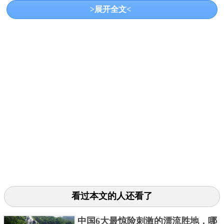
>展开全文<
3、佩奇
佩奇位于多瑙河和德拉瓦河之间，气候宜人，历史悠
久。它有华丽的博物馆和全国最好的土耳其历史遗
迹，还以音乐、歌剧和芭蕾闻名。
4、埃格尔
埃格尔是匈牙利北部一座古老的英雄城市，位于蒂萨
河支流埃格尔河畔的马特拉山和比克山之间。两边是
看过本文的人还看了
匈牙利北部高地最美的景点，也是著名的“公牛血”葡萄
酒的故乡。
中国6大最惊险刺激的漂流胜地，哪