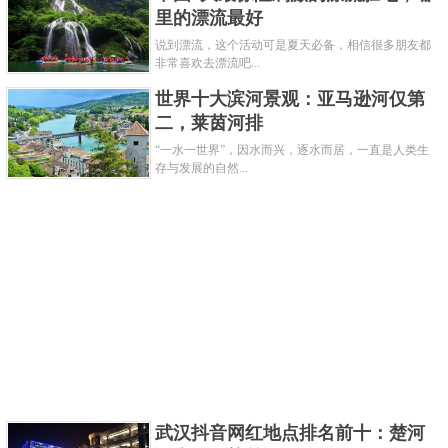
里的漂流最好
说到漂流，这个活动可是夏天必备，相信很多朋友都
非常喜欢去漂流吧...
世界十大滨河景观：亚马逊河仅第
二，莱茵河排
“一水一世界”，因水而兴，逐水而居，一直是人类生
存与发展的自然...
5、埃斯泰尔戈姆
埃斯泰尔戈姆原本是王室的住所，位于布达佩斯西北
约50公里处。从10世纪到13世纪，它是匈牙利的首
武汉抖音网红地点排名前十：楚河
都。到达贝拉四世后，首都迁至维塞格拉德，然后再