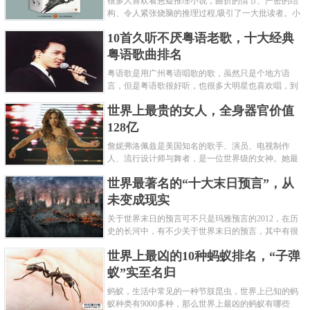
很多人喜欢看悬疑推理小说，曲折的情节、严密的结
构、令人紧张烧脑的推理过程,吸引了一大批读者。小
编盘点了十大推理悬疑烧脑小说排行榜，每本都是非
10首久听不厌粤语老歌，十大经典
常烧脑的经典。 1.《死亡通......
粤语歌曲排名
粤语歌是用广州粤语唱歌的歌，虽然只是个地方语
言，但是粤语歌很好听，也很多大明星也喜欢唱，到
现在为止出现了很多经典的粤语歌。可以说随便在粤
世界上最贵的女人，全身器官价值
语歌排行榜中选几首歌都是好......
128亿
詹妮弗洛佩兹是美国知名的歌手、演员、电视制作
人、流行设计师与舞者，是一位世界级的女神。她最
不可思议的是：从头到脚她总共为全身8个零件投保，
世界最著名的“十大末日预言”，从
堪称是世界上最贵的女人，如......
未变成现实
关于世界末日的预言可不只是玛雅预言的2012，在历
史的长河中，有不少关于世界末日的预言，其中有很
多关于世界末日的预言现在看来十分之可笑。绝大多
世界上最凶的10种蚂蚁排名，“子弹
数预言世界末日的人都从宗教......
蚁”实至名归
蚂蚁，生活中常见的一种节肢昆虫，世界上已知的蚂
蚁种类有9000多种，那么世界上最凶的蚂蚁有哪些