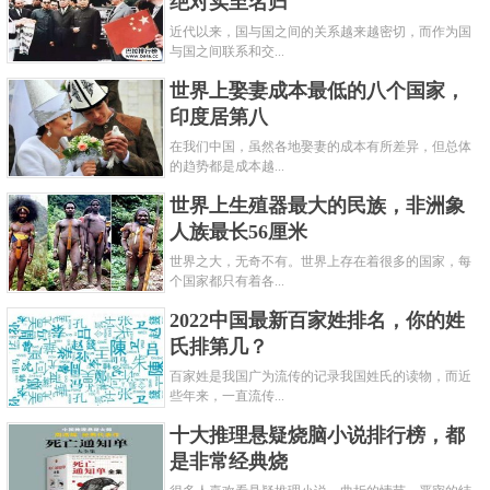
绝对实至名归
近代以来，国与国之间的关系越来越密切，而作为国
与国之间联系和交...
世界上娶妻成本最低的八个国家，
印度居第八
在我们中国，虽然各地娶妻的成本有所差异，但总体
的趋势都是成本越...
世界上生殖器最大的民族，非洲象
人族最长56厘米
世界之大，无奇不有。世界上存在着很多的国家，每
个国家都只有着各...
2022中国最新百家姓排名，你的姓
氏排第几？
百家姓是我国广为流传的记录我国姓氏的读物，而近
些年来，一直流传...
十大推理悬疑烧脑小说排行榜，都
是非常经典烧