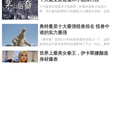
十大最受欢迎道术小说推荐，好看的道家小说排行
榜。玄幻修仙的那些小说都是人们臆想出来的，但是
道术小说就不一样了，道术自古就有流传，其中要考
究的东西太多了，写的不好就......
奥特曼里十大最强怪兽排名 怪兽中
谁的实力最强
《奥特曼》是我们小时候最喜爱的动漫之一了，这部
延续长达50多年的系列动漫影响了不止一代人。奥特
曼系列的怪物众多，但怪兽中谁最强呢？那么让我们
世界上最美女拳王，伊卡翠娜颜值
来一起来细数一下在整个奥......
身材爆表
一说起拳击，相信不少人就会兴奋不已了，而泰拳更
是个充满激情的运动项目，赛场上激烈无比。近些年
来，拳击成为了最受欢迎的运动项目之一，国内国外
2021胡润全球富豪榜，钟睒睒成为
都诞生了许多优秀的拳王。......
亚洲首富
近日，胡润研究院发布了《2021胡润全球富豪榜》。
这也是胡润研究院连续第十年发布 全球富豪榜，上榜
企业家财富计算截止日期为 2021 年 1 月 15 日。根据
泰国拳王排名前十，泰国最厉害的
榜单显示，全球新增 412 位身......
拳王排名