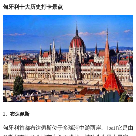
匈牙利十大历史打卡景点
1、布达佩斯
匈牙利首都布达佩斯位于多瑙河中游两岸。[bai]它是由