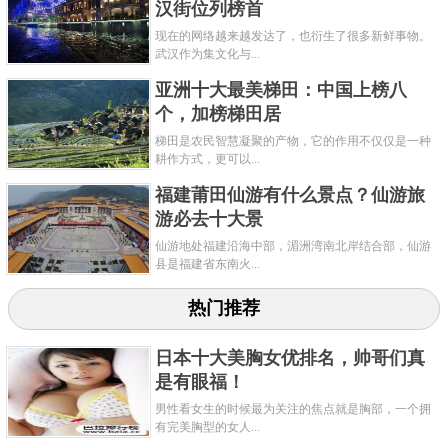
汉街位列榜首
是布达佩斯。
现在的网络越来越发达了，也衍生了很多新鲜事物。
关键字：
景点
武汉作为集文化与...
亚洲十大最美梯田：中国上榜八
共2页:
上一页
1
2
下一页
个，加榜梯田居
梯田是农民智慧凝聚的产物，它的作用不仅仅是一种
耕作方式，更可以...
福建莆田仙游有什么景点？仙游旅
游必去十大景
仙游地处福建沿海中部，湄洲湾南北岸结合部，仙游
县是福建省东南火...
热门推荐
日本十大美胸女优排名，帅哥们真
是有眼福！
男性看女生的时候最为关注的焦点就是胸部，一个拥
有完美胸型的女人...