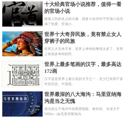
十大经典官场小说推荐，值得一看
的官场小说
随着人民的名义的火爆，很多小伙伴对于官场小说充
满了热爱。官场小...
世界十大奇异民族，竟有禁止女人
穿裤子的民族
世界之大无奇不有，世界上奇特的事情太多了。世界
上有很多奇特的民...
世界上最多笔画的汉字，最多高达
172画
汉字是是世界上最古老的文字之一，至少已有四千多
年的历史。中国笔...
世界最深的八大海沟：马里亚纳海
沟是当之无愧
海沟是位于海洋中的两壁较陡、狭长的、水深大于
5000m（如毛里求斯海沟...