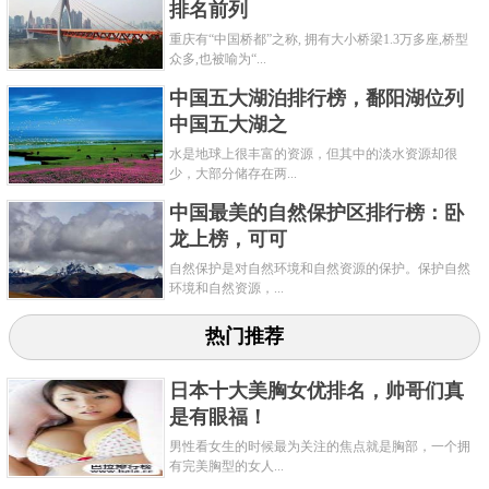
排名前列
重庆有“中国桥都”之称, 拥有大小桥梁1.3万多座,桥型
众多,也被喻为“...
中国五大湖泊排行榜，鄱阳湖位列
中国五大湖之
水是地球上很丰富的资源，但其中的淡水资源却很
少，大部分储存在两...
中国最美的自然保护区排行榜：卧
龙上榜，可可
自然保护是对自然环境和自然资源的保护。保护自然
环境和自然资源，...
热门推荐
日本十大美胸女优排名，帅哥们真
是有眼福！
男性看女生的时候最为关注的焦点就是胸部，一个拥
有完美胸型的女人...