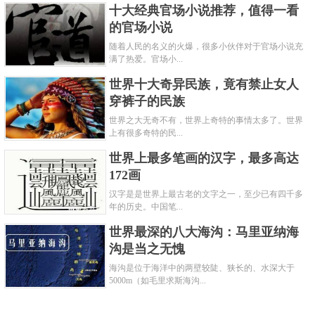
十大经典官场小说推荐，值得一看
的官场小说
随着人民的名义的火爆，很多小伙伴对于官场小说充
满了热爱。官场小...
世界十大奇异民族，竟有禁止女人
穿裤子的民族
世界之大无奇不有，世界上奇特的事情太多了。世界
上有很多奇特的民...
世界上最多笔画的汉字，最多高达
172画
汉字是是世界上最古老的文字之一，至少已有四千多
年的历史。中国笔...
世界最深的八大海沟：马里亚纳海
沟是当之无愧
海沟是位于海洋中的两壁较陡、狭长的、水深大于
5000m（如毛里求斯海沟...