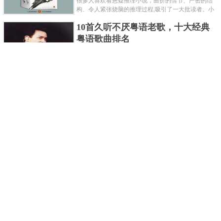
很多人喜欢看悬疑推理小说，曲折的情节、严密的结
构、令人紧张烧脑的推理过程,吸引了一大批读者。小
编盘点了十大推理悬疑烧脑小说排行榜，每本都是非
10首久听不厌粤语老歌，十大经典
常烧脑的经典。 1.《死亡通......
粤语歌曲排名
粤语歌是用广州粤语唱歌的歌，虽然只是个地方语
言，但是粤语歌很好听，也很多大明星也喜欢唱，到
现在为止出现了很多经典的粤语歌。可以说随便在粤
世界上最贵的女人，全身器官价值
语歌排行榜中选几首歌都是好......
128亿
詹妮弗洛佩兹是美国知名的歌手、演员、电视制作
人、流行设计师与舞者，是一位世界级的女神。她最
不可思议的是：从头到脚她总共为全身8个零件投保，
世界最著名的“十大末日预言”，从
堪称是世界上最贵的女人，如......
未变成现实
关于世界末日的预言可不只是玛雅预言的2012，在历
史的长河中，有不少关于世界末日的预言，其中有很
多关于世界末日的预言现在看来十分之可笑。绝大多
世界上最凶的10种蚂蚁排名，“子弹
数预言世界末日的人都从宗教......
蚁”实至名归
蚂蚁，生活中常见的一种节肢昆虫，世界上已知的蚂
蚁种类有9000多种，那么世界上最凶的蚂蚁有哪些