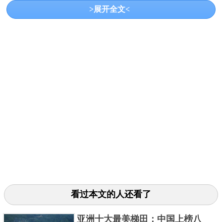
>展开全文<
类，每年盛产青海裸鲤高达5100吨。
3、纳木错湖
看过本文的人还看了
纳木错湖是位于西藏自治区的湖泊，由山脉断层
亚洲十大最美梯田：中国上榜八
陷落形成，海拔为4700米，常年被雪山围绕，风景秀