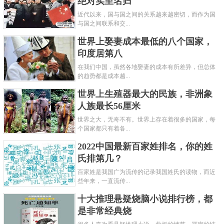
绝对实至名归
近代以来，国与国之间的关系越来越密切，而作为国
与国之间联系和交...
世界上娶妻成本最低的八个国家，
印度居第八
在我们中国，虽然各地娶妻的成本有所差异，但总体
的趋势都是成本越...
世界上生殖器最大的民族，非洲象
人族最长56厘米
世界之大，无奇不有。世界上存在着很多的国家，每
个国家都只有着各...
2022中国最新百家姓排名，你的姓
氏排第几？
百家姓是我国广为流传的记录我国姓氏的读物，而近
些年来，一直流传...
十大推理悬疑烧脑小说排行榜，都
是非常经典烧