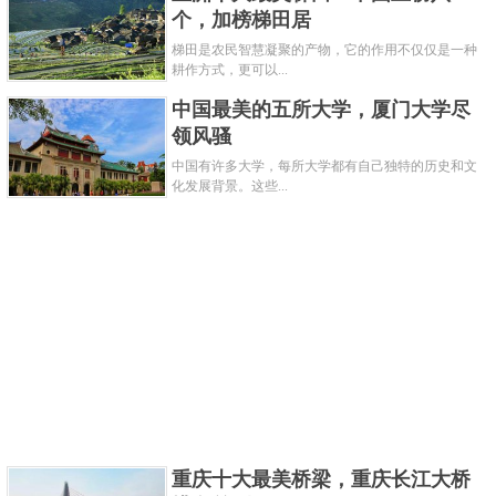
个，加榜梯田居
丽，动物资源丰富，而且还盛产虫草、雪莲这些珍贵
梯田是农民智慧凝聚的产物，它的作用不仅仅是一种
的药材，也是西藏最大的湖泊之一。
耕作方式，更可以...
关键字：
湖泊
最美
中国最美的五所大学，厦门大学尽
领风骚
共3页:
上一页
1
2
3
下一页
中国有许多大学，每所大学都有自己独特的历史和文
化发展背景。这些...
重庆十大最美桥梁，重庆长江大桥