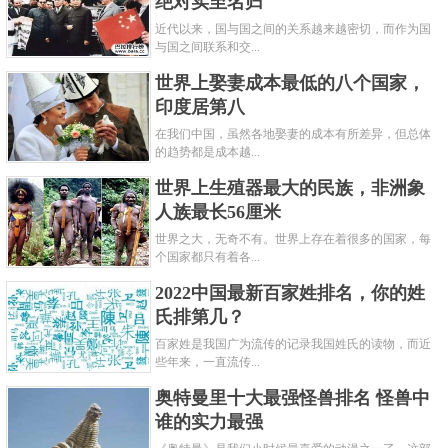
绝对实至名归
近代以来，国与国之间的关系越来越密切，而作为国
与国之间联系和交...
世界上娶妻成本最低的八个国家，
印度居第八
在我们中国，虽然各地娶妻的成本有所差异，但总体
的趋势都是成本越...
世界上生殖器最大的民族，非洲象
人族最长56厘米
世界之大，无奇不有。世界上存在着很多的国家，每
个国家都只有着各...
2022中国最新百家姓排名，你的姓
氏排第几？
百家姓是我国广为流传的记录我国姓氏的读物，而近
些年来，一直流传...
奥特曼里十大最强怪兽排名 怪兽中
谁的实力最强