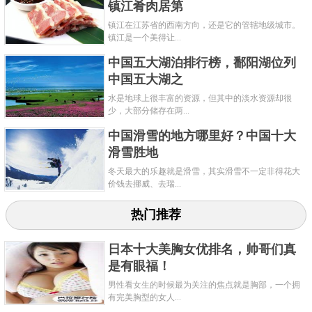
镇江肴肉居第
镇江在江苏省的西南方向，还是它的管辖地级城市。
镇江是一个美得让...
中国五大湖泊排行榜，鄱阳湖位列
中国五大湖之
水是地球上很丰富的资源，但其中的淡水资源却很
少，大部分储存在两...
中国滑雪的地方哪里好？中国十大
滑雪胜地
冬天最大的乐趣就是滑雪，其实滑雪不一定非得花大
价钱去挪威、去瑞...
热门推荐
日本十大美胸女优排名，帅哥们真
是有眼福！
男性看女生的时候最为关注的焦点就是胸部，一个拥
有完美胸型的女人...