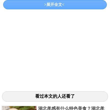
到了晚上，这里却猛地凉快了起来，因此这里的餐
>展开全文<
厅、旅馆大多是没有空调的，夜晚小憩的时候还需要
盖一层被子，否则很容易感冒的。选择漠河作为避暑
的地方是很正确的，幸运的话还能看到奇异瑰丽的“北
极光”，我想这一定是一件很幸福的事情吧！
关键字：
胜地
五大
共2页:
上一页
1
2
下一页
看过本文的人还看了
湖北孝感有什么特色美食？湖北孝