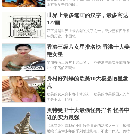
上有很多奇特的民...
世界上最多笔画的汉字，最多高达
172画
汉字是是世界上最古老的文字之一，至少已有四千多
年的历史。中国笔...
香港三级片女星排名榜 香港十大美
艳女星
早期香港三级片非常出名，一些香港性感女星靠着在
片中不俗的表现红...
身材好到爆的欧美10大极品艳星盘
点
欧美的女人身材都非常的好，欧美的审美跟国人的审
美是不太一样的，...
奥特曼里十大最强怪兽排名 怪兽中
谁的实力最强
《奥特曼》是我们小时候最喜爱的动漫之一了，这部
延续长达50多年的系列动漫影响了不止一代人。奥特