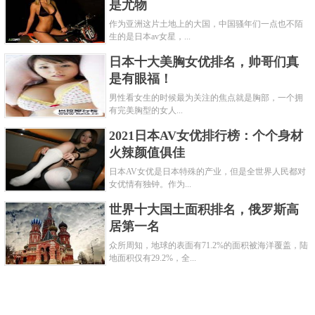
是尤物
作为亚洲这片土地上的大国，中国骚年们一点也不陌
生的是日本av女星，...
日本十大美胸女优排名，帅哥们真
是有眼福！
男性看女生的时候最为关注的焦点就是胸部，一个拥
有完美胸型的女人...
2021日本AV女优排行榜：个个身材
火辣颜值俱佳
日本AV女优是日本特殊的产业，但是全世界人民都对
女优情有独钟。作为...
世界十大国土面积排名，俄罗斯高
居第一名
众所周知，地球的表面有71.2%的面积被海洋覆盖，陆
地面积仅有29.2%，全...