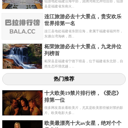
仙游地处福建沿海中部，湄洲湾南北岸结合部，仙游
县是福建省东南火...
连江旅游必去十大景点，贵安欢乐
世界排第一名
连江县地处福建省东部沿海，隶属于福建省福州市，
东濒台湾海峡，西...
柘荣旅游必去十大景点，九龙井位
列榜首
柘荣县是福建省宁德下辖县，位于福建省东北部，自
然生态环境优越，...
热门推荐
十大欧美19禁片排行榜，《爱恋》
排第一位
很多网友喜欢看欧美片，尤其是欧美那些被封禁的影
片。欧美电影大多...
欧美最漂亮十大av女星，绝对个个