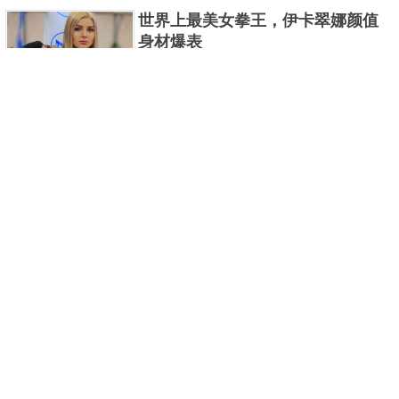
曼系列的怪物众多，但怪兽中谁最强呢？那么让我们
世界上最美女拳王，伊卡翠娜颜值
来一起来细数一下在整个奥......
身材爆表
一说起拳击，相信不少人就会兴奋不已了，而泰拳更
是个充满激情的运动项目，赛场上激烈无比。近些年
来，拳击成为了最受欢迎的运动项目之一，国内国外
2021胡润全球富豪榜，钟睒睒成为
都诞生了许多优秀的拳王。......
亚洲首富
近日，胡润研究院发布了《2021胡润全球富豪榜》。
这也是胡润研究院连续第十年发布 全球富豪榜，上榜
企业家财富计算截止日期为 2021 年 1 月 15 日。根据
泰国拳王排名前十，泰国最厉害的
榜单显示，全球新增 412 位身......
拳王排名
泰拳王顾名思义就是泰拳冠军级、王者级人物。泰拳
作为泰国的格斗技艺，目前已成为世界最受推崇的格
斗技之一。随着一些泰拳选手在国际赛事上出名，越
中国十大连环恐怖杀人案，真的是
来越多的人知道泰拳的强悍......
令人发指！
我们一直生活在许多负面信息都会被屏蔽掉的社会，
你们知道中国恐怖杀人案都有哪些吗？接下来就为各
位读者盘点一下中国那些也许你知道，也许你不知道
世界十大被禁用子弹，第一名最凶
的恐怖连环杀人案。 中国十......