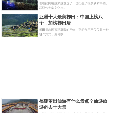
现在的网络越来越发达了，也衍生了很多新鲜事物。
武汉作为集文化与...
关键字：
景点
古镇
亚洲十大最美梯田：中国上榜八
个，加榜梯田居
共3页:
上一页
1
2
3
下一页
梯田是农民智慧凝聚的产物，它的作用不仅仅是一种
耕作方式，更可以...
福建莆田仙游有什么景点？仙游旅
游必去十大景