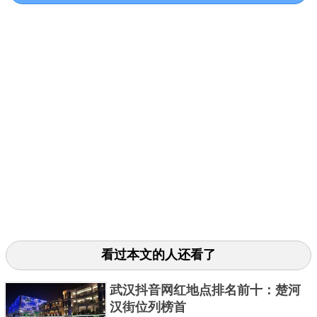
新场古镇位于上海浦东新区，其主要始建于公元1128
年，距今已有894年的历史，是一个历史极为悠久的小
镇，整个小镇占地面积为53.86平方千米，在当时就因
为其丰厚的盐文化，而成为江南地区的名镇，现也是
看过本文的人还看了
当地极为知名的旅游景点，凭借其丰厚的文化底蕴，
估古迹繁多，素有小镇大世界的美誉，曾被评为中国
武汉抖音网红地点排名前十：楚河
历史文化名镇
汉街位列榜首