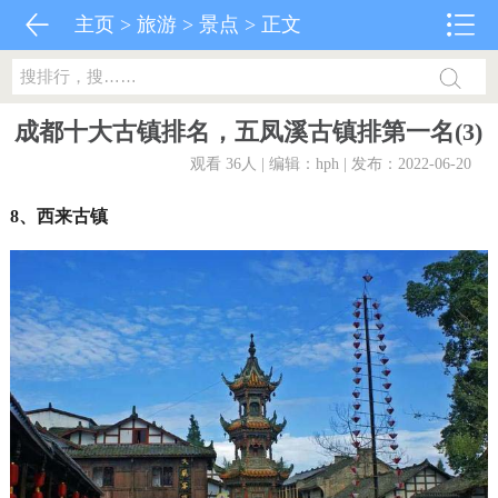
主页
>
旅游
>
景点
> 正文
成都十大古镇排名，五凤溪古镇排第一名(3)
观看 36
人 | 编辑：hph | 发布：2022-06-20
8、西来古镇