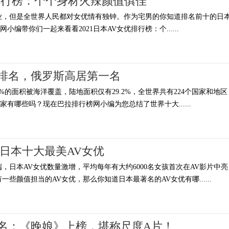
优排行榜：个个身材火辣颜值俱佳
业，但是全世界人民都对女优情有独钟。作为宅男的你知道排名前十的日
编带你们一起来看看2021日本AV女优排行榜：个......
排名，俄罗斯高居第一名
2%的面积被海洋覆盖，陆地面积仅有29.2%，全世界共有224个国家和地区
有哪些吗？现在巴拉排行榜网小编为您总结了世界十大......
 日本十大最美AV女优
，日本AV女优数量激增，平均每年有大约6000名女孩首次在AV影片中亮
一些颜值担当的AV女优，那么你知道日本最著名的AV女优有哪......
名：《晚娘》上榜，堪称尺度A片！