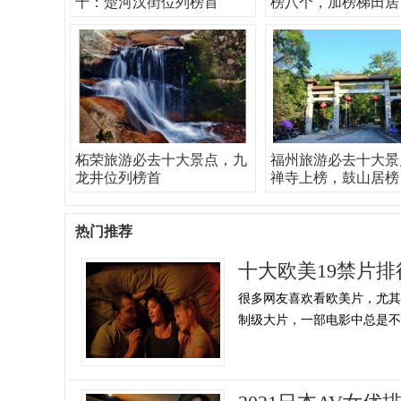
十：楚河汉街位列榜首
榜八个，加榜梯田居
柘荣旅游必去十大景点，九
福州旅游必去十大景
龙井位列榜首
禅寺上榜，鼓山居榜
热门推荐
十大欧美19禁片
很多网友喜欢看欧美片，尤
制级大片，一部电影中总是不乏