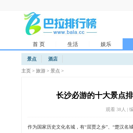
首 页
生活
娱乐
体育
景点
酒店
主页
>
旅游
>
景点
>
长沙必游的十大景点
观看 38
人 | 
作为国家历史文化名城，有“屈贾之乡”、“楚汉名