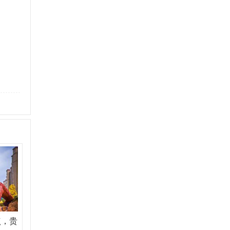
？
点，贵