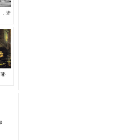
名，陆
有哪
名
深