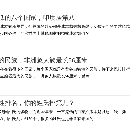
低的八个国家，印度居第八
的成本有所差异，但总体的趋势都是成本越来越高昂，女孩子们的要求也越
的条件。那么世界上其他国家的婚嫁成本如何？......
的民族，非洲象人族最长56厘米
上存在着很多的国家，每个国家都只有着各自独特的民族，接下来巴拉排行
殖器最大的民族，非洲象人族最长56厘米，感兴......
家姓排名，你的姓氏排第几？
录我国姓氏的读物，而近些年来，一直流传的百家姓版本是以赵、钱、孙、
姓氏共计6150个，很多的姓氏也是非常有来源的......