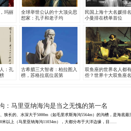
，玛丽
全球举世公认的十大顶尖思
民国上海十大名媛排
想家：孔子和老子均
小曼排在榜单首位
伟人：孔
古希腊三大智者：柏拉图入
双鱼座的世界名人都
榜
榜，苏格拉底位居第
些？世界十大双鱼座
沟：马里亚纳海沟是当之无愧的第一名
狭长的、水深大于5000m（如毛里求斯海沟5564m）的沟槽，是海底最
0米以上（马里亚纳海沟11034m），大都分布于大洋边缘，目......