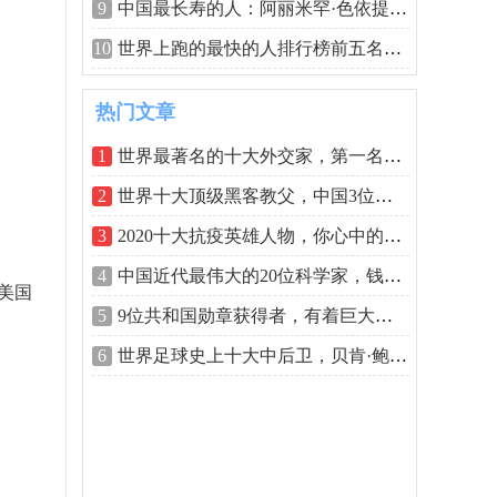
9
中国最长寿的人：阿丽米罕·色依提享年
10
世界上跑的最快的人排行榜前五名，博尔
热门文章
1
世界最著名的十大外交家，第一名绝对实
2
世界十大顶级黑客教父，中国3位上榜
3
2020十大抗疫英雄人物，你心中的抗疫英雄
4
中国近代最伟大的20位科学家，钱学森榜
美国
5
9位共和国勋章获得者，有着巨大贡献的人
6
世界足球史上十大中后卫，贝肯·鲍尔位