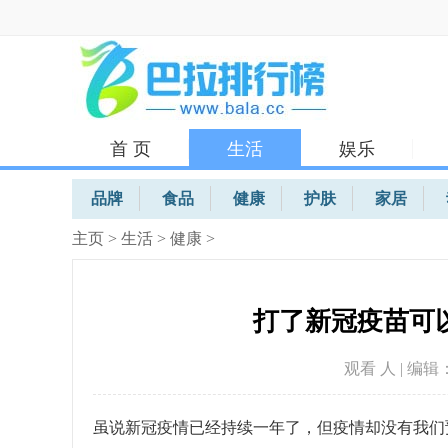
首 页
生活
娱乐
体育
品牌
食品
健康
护肤
家居
主页
>
生活
>
健康
>
打了新冠疫苗可
观看
人 | 编辑：
虽说新冠疫情已经持续一年了，但疫情却没有我们