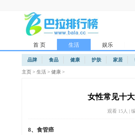
首 页
生活
娱乐
体育
品牌
食品
健康
护肤
家居
主页
>
生活
>
健康
>
女性常见十大
观看 15
人 | 
8、食管癌