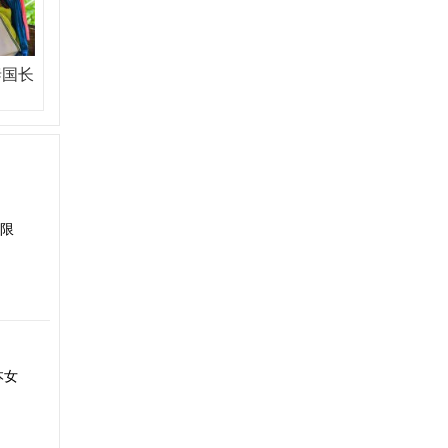
泰国长
限
本女