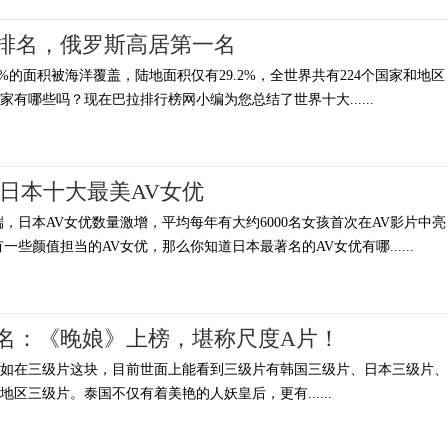
排名，俄罗斯高居第一名
2%的面积被海洋覆盖，陆地面积仅有29.2%，全世界共有224个国家和地区
有哪些吗？现在巴拉排行榜网小编为您总结了世界十大......
 日本十大最美AV女优
，日本AV女优数量激增，平均每年有大约6000名女孩首次在AV影片中亮
一些颜值担当的AV女优，那么你知道日本最著名的AV女优有哪......
名：《晚娘》上榜，堪称尺度A片！
例如在三级片这块，目前世面上能看到三级片有韩国三级片、日本三级片、
区三级片。泰国不仅有着美艳的人妖皇后，更有......