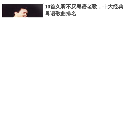
编盘点了十大推理悬疑烧脑小说排行榜，每本都是非
10首久听不厌粤语老歌，十大经典
常烧脑的经典。 1.《死亡通......
粤语歌曲排名
粤语歌是用广州粤语唱歌的歌，虽然只是个地方语
言，但是粤语歌很好听，也很多大明星也喜欢唱，到
现在为止出现了很多经典的粤语歌。可以说随便在粤
世界上最贵的女人，全身器官价值
语歌排行榜中选几首歌都是好......
128亿
詹妮弗洛佩兹是美国知名的歌手、演员、电视制作
人、流行设计师与舞者，是一位世界级的女神。她最
不可思议的是：从头到脚她总共为全身8个零件投保，
世界最著名的“十大末日预言”，从
堪称是世界上最贵的女人，如......
未变成现实
关于世界末日的预言可不只是玛雅预言的2012，在历
史的长河中，有不少关于世界末日的预言，其中有很
多关于世界末日的预言现在看来十分之可笑。绝大多
世界上最凶的10种蚂蚁排名，“子弹
数预言世界末日的人都从宗教......
蚁”实至名归
蚂蚁，生活中常见的一种节肢昆虫，世界上已知的蚂
蚁种类有9000多种，那么世界上最凶的蚂蚁有哪些
呢？下面就来认识认识一下世界上最凶的10种蚂蚁排
2020中国在建10大高楼排名，第一
名吧，其中子弹蚁真的是实至名......