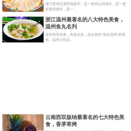
共3页:
上一页
1
2
3
下一页
咸宁是湖北省辖地级市，是一座有山的城市，是一座
有泉的城市，是一...
浙江温州最著名的八大特色美食，
温州鱼丸名列
温州风景优美，美食众多，自古就有“食在温州”的美
誉。温州小吃品...
云南西双版纳最著名的七大特色美
食，香茅草烤