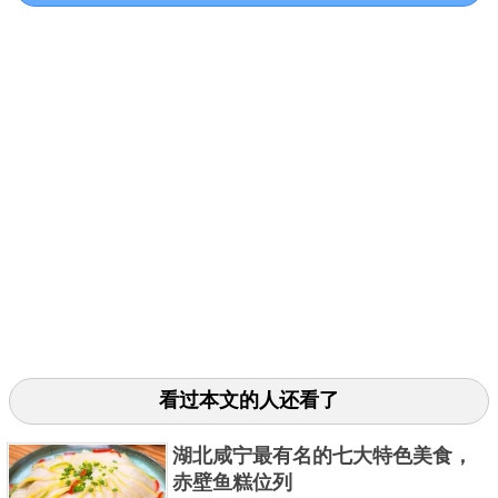
电鳗平均寿命在几十年间不等，即使在非常好的饲养
环境下，能活过一百岁都不常见，但有记录的最长寿
看过本文的人还看了
命电鳗活到了150多岁，这是非常罕见的。
湖北咸宁最有名的七大特色美食，
关键字：
最长
鱼
寿命
赤壁鱼糕位列