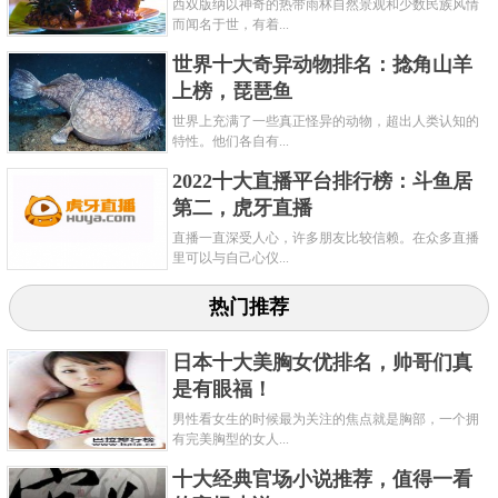
西双版纳以神奇的热带雨林自然景观和少数民族风情
而闻名于世，有着...
世界十大奇异动物排名：捻角山羊
上榜，琵琶鱼
世界上充满了一些真正怪异的动物，超出人类认知的
特性。他们各自有...
2022十大直播平台排行榜：斗鱼居
第二，虎牙直播
直播一直深受人心，许多朋友比较信赖。在众多直播
里可以与自己心仪...
热门推荐
日本十大美胸女优排名，帅哥们真
是有眼福！
男性看女生的时候最为关注的焦点就是胸部，一个拥
有完美胸型的女人...
十大经典官场小说推荐，值得一看