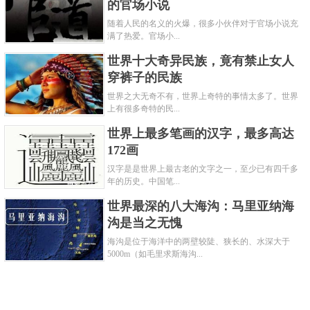
的官场小说
随着人民的名义的火爆，很多小伙伴对于官场小说充
满了热爱。官场小...
世界十大奇异民族，竟有禁止女人
穿裤子的民族
世界之大无奇不有，世界上奇特的事情太多了。世界
上有很多奇特的民...
世界上最多笔画的汉字，最多高达
172画
汉字是是世界上最古老的文字之一，至少已有四千多
年的历史。中国笔...
世界最深的八大海沟：马里亚纳海
沟是当之无愧
海沟是位于海洋中的两壁较陡、狭长的、水深大于
5000m（如毛里求斯海沟...