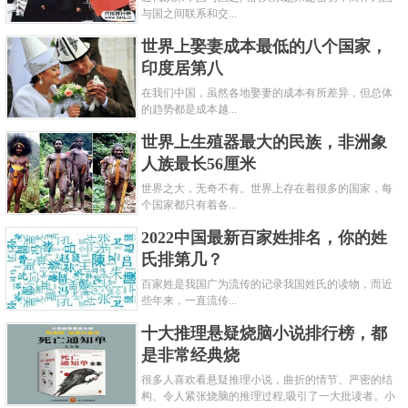
与国之间联系和交...
世界上娶妻成本最低的八个国家，
印度居第八
在我们中国，虽然各地娶妻的成本有所差异，但总体
的趋势都是成本越...
世界上生殖器最大的民族，非洲象
人族最长56厘米
世界之大，无奇不有。世界上存在着很多的国家，每
个国家都只有着各...
2022中国最新百家姓排名，你的姓
氏排第几？
百家姓是我国广为流传的记录我国姓氏的读物，而近
些年来，一直流传...
十大推理悬疑烧脑小说排行榜，都
是非常经典烧
很多人喜欢看悬疑推理小说，曲折的情节、严密的结
构、令人紧张烧脑的推理过程,吸引了一大批读者。小