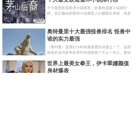
十大最受欢迎道术小说推荐，好看的道家小说排行
榜。玄幻修仙的那些小说都是人们臆想出来的，但是
道术小说就不一样了，道术自古就有流传，其中要考
究的东西太多了，写的不好就......
奥特曼里十大最强怪兽排名 怪兽中
谁的实力最强
《奥特曼》是我们小时候最喜爱的动漫之一了，这部
延续长达50多年的系列动漫影响了不止一代人。奥特
曼系列的怪物众多，但怪兽中谁最强呢？那么让我们
世界上最美女拳王，伊卡翠娜颜值
来一起来细数一下在整个奥......
身材爆表
一说起拳击，相信不少人就会兴奋不已了，而泰拳更
是个充满激情的运动项目，赛场上激烈无比。近些年
来，拳击成为了最受欢迎的运动项目之一，国内国外
2021胡润全球富豪榜，钟睒睒成为
都诞生了许多优秀的拳王。......
亚洲首富
近日，胡润研究院发布了《2021胡润全球富豪榜》。
这也是胡润研究院连续第十年发布 全球富豪榜，上榜
企业家财富计算截止日期为 2021 年 1 月 15 日。根据
泰国拳王排名前十，泰国最厉害的
榜单显示，全球新增 412 位身......
拳王排名