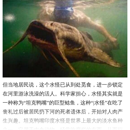
但当地居民说，这个水怪已从到处觅食，进一步锁定
在河里游泳洗澡的活人。科学家担心，水怪其实就是
一种称为“坦克鸭嘴”的巨型鲶鱼，这种“|水怪”在吃了
丧礼过后被居民扔下河的死者遗体后，开始对人肉产
生兴趣。坦克鸭嘴印度水怪是世界上最大的淡水鱼种
之一，它属于肉食动物，经常吃腐烂的东西，从而衍