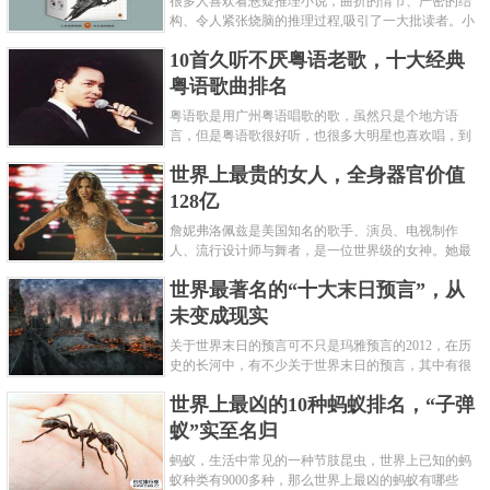
很多人喜欢看悬疑推理小说，曲折的情节、严密的结
构、令人紧张烧脑的推理过程,吸引了一大批读者。小
编盘点了十大推理悬疑烧脑小说排行榜，每本都是非
10首久听不厌粤语老歌，十大经典
常烧脑的经典。 1.《死亡通......
粤语歌曲排名
粤语歌是用广州粤语唱歌的歌，虽然只是个地方语
言，但是粤语歌很好听，也很多大明星也喜欢唱，到
现在为止出现了很多经典的粤语歌。可以说随便在粤
世界上最贵的女人，全身器官价值
语歌排行榜中选几首歌都是好......
128亿
詹妮弗洛佩兹是美国知名的歌手、演员、电视制作
人、流行设计师与舞者，是一位世界级的女神。她最
不可思议的是：从头到脚她总共为全身8个零件投保，
世界最著名的“十大末日预言”，从
堪称是世界上最贵的女人，如......
未变成现实
关于世界末日的预言可不只是玛雅预言的2012，在历
史的长河中，有不少关于世界末日的预言，其中有很
多关于世界末日的预言现在看来十分之可笑。绝大多
世界上最凶的10种蚂蚁排名，“子弹
数预言世界末日的人都从宗教......
蚁”实至名归
蚂蚁，生活中常见的一种节肢昆虫，世界上已知的蚂
蚁种类有9000多种，那么世界上最凶的蚂蚁有哪些