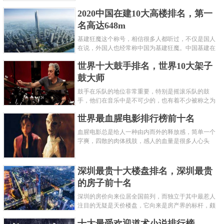
呢？下面就来认识认识一下世界上最凶的10种蚂蚁排
2020中国在建10大高楼排名，第一
名吧，其中子弹蚁真的是实至名......
名高达648m
基建狂魔这个称号，相信很多人都听过，不仅是国人
在说，外国人也经常称中国为基建狂魔。中国基建在
世界范围内都非常知名，中国在工程建筑方面不仅速
世界十大鼓手排名，世界10大架子
度快而且质量高，我国的超......
鼓大师
鼓手在乐队的地位非常重要，特别是摇滚乐队的鼓
手，他们在音乐中是不可少的，也有着不少被称之为
鼓王，他们在不同的领域都做出了很大的贡献。现在
世界最血腥电影排行榜前十名
巴拉排行榜网小编为你们带来......
血腥电影总是给人一种由内而外的释放感，简单一个
字爽，四散的肉体残肢，感人的血量是很多人心头
爱，你也喜欢看血腥电影么？看得最爽的血腥电影又
是哪部呢？小编为大家盘点了......
深圳最贵十大楼盘排名，深圳最贵
的房子前十名
深圳的房价向来位居全国前列，而独立于其中最惹人
注目的无疑是天价楼盘，它向来是房产界的标杆，颇
有众星捧月、高处不胜寒的姿态。那么深圳最贵的十
十大最受欢迎道术小说排行榜
大楼盘是哪些？深圳土豪才......