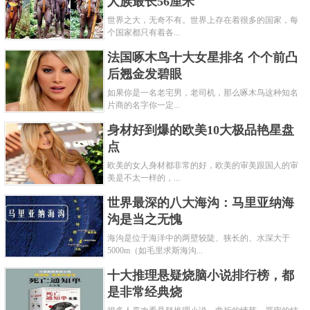
人族最长56厘米
世界之大，无奇不有。世界上存在着很多的国家，每
个国家都只有着各...
法国啄木鸟十大女星排名 个个前凸
后翘金发碧眼
如果你是一名老宅男，老司机，那么啄木鸟这种知名
片商的名字你一定...
身材好到爆的欧美10大极品艳星盘
点
欧美的女人身材都非常的好，欧美的审美跟国人的审
美是不太一样的，...
世界最深的八大海沟：马里亚纳海
沟是当之无愧
海沟是位于海洋中的两壁较陡、狭长的、水深大于
5000m（如毛里求斯海沟...
十大推理悬疑烧脑小说排行榜，都
是非常经典烧