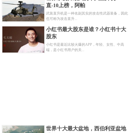
直-10上榜，阿帕
武装直升机是一种名副其实的攻击性武器装备，因此
也可称为攻击直升...
生物学家杰若米.韦德逮到一条重73公斤左右，近184公
分长的坦克鸭嘴巨型鲶鱼，堪称为这类物种创下世界
小红书最大股东是谁？小红书十大
股东
纪录。2007年，一名18岁的尼泊尔男孩在大卡利河中
小红书是最近比较火爆的APP，年轻、女性、中高
游泳时被一个神秘水怪拖入水下，他再也没能浮上水
端，是小红书用户的关...
面。据目击者称，这个神秘水怪像一个“加长版的猪”。
世界十大最大盆地，西伯利亚盆地