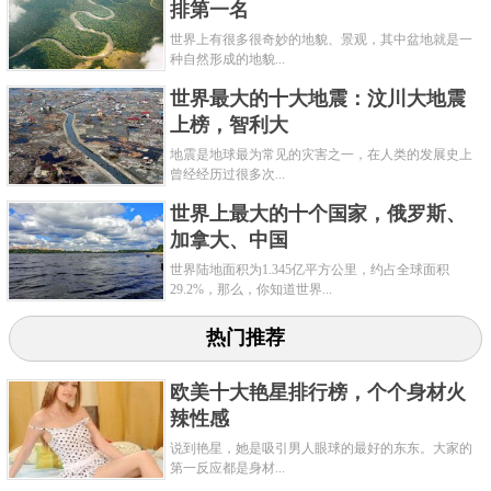
排第一名
世界上有很多很奇妙的地貌、景观，其中盆地就是一
种自然形成的地貌...
世界最大的十大地震：汶川大地震
然而大卡利河的第一个水怪受害者可能要追溯到1988
上榜，智利大
年4月，一名17岁的尼泊尔男孩跳进河中洗澡时，也被
地震是地球最为常见的灾害之一，在人类的发展史上
曾经经历过很多次...
一个神秘水怪突然拖入水中，死于非命。3个月后，另
世界上最大的十个国家，俄罗斯、
一名小男孩又被水怪拖入水底神秘失踪，当小男孩遭
加拿大、中国
到袭击时，他惊恐的父亲只能在一旁眼睁睁地看着他
世界陆地面积为1.345亿平方公里，约占全球面积
消失在水中。此后大卡利河中又发生了好几次水怪袭
29.2%，那么，你知道世界...
人事件。
热门推荐
关键字：
最大
淡水鱼
欧美十大艳星排行榜，个个身材火
共2页:
上一页
1
2
下一页
辣性感
说到艳星，她是吸引男人眼球的最好的东东。大家的
第一反应都是身材...