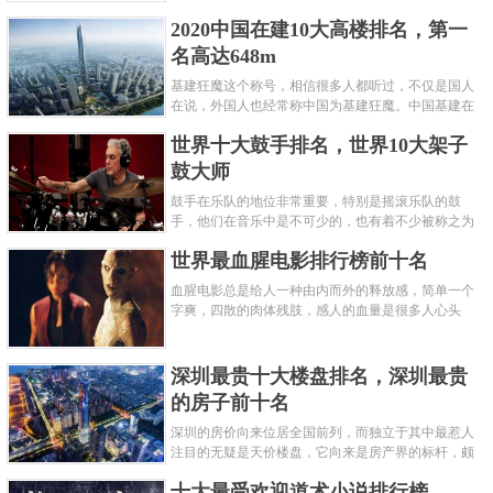
呢？下面就来认识认识一下世界上最凶的10种蚂蚁排
2020中国在建10大高楼排名，第一
名吧，其中子弹蚁真的是实至名......
名高达648m
基建狂魔这个称号，相信很多人都听过，不仅是国人
在说，外国人也经常称中国为基建狂魔。中国基建在
世界范围内都非常知名，中国在工程建筑方面不仅速
世界十大鼓手排名，世界10大架子
度快而且质量高，我国的超......
鼓大师
鼓手在乐队的地位非常重要，特别是摇滚乐队的鼓
手，他们在音乐中是不可少的，也有着不少被称之为
鼓王，他们在不同的领域都做出了很大的贡献。现在
世界最血腥电影排行榜前十名
巴拉排行榜网小编为你们带来......
血腥电影总是给人一种由内而外的释放感，简单一个
字爽，四散的肉体残肢，感人的血量是很多人心头
爱，你也喜欢看血腥电影么？看得最爽的血腥电影又
是哪部呢？小编为大家盘点了......
深圳最贵十大楼盘排名，深圳最贵
的房子前十名
深圳的房价向来位居全国前列，而独立于其中最惹人
注目的无疑是天价楼盘，它向来是房产界的标杆，颇
有众星捧月、高处不胜寒的姿态。那么深圳最贵的十
十大最受欢迎道术小说排行榜
大楼盘是哪些？深圳土豪才......