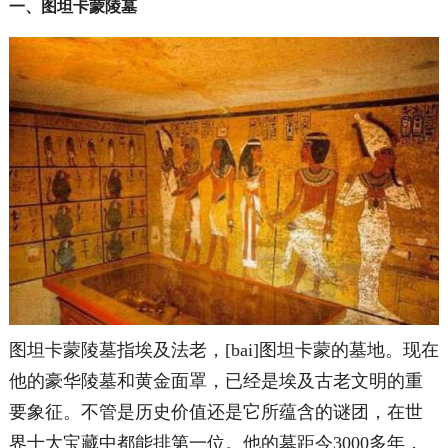
一、图坦卡蒙陵墓
图坦卡蒙陵墓指埃及法老，[bai]图坦卡蒙的墓地。现在
他的豪华陵墓和黄金面罩，已经是埃及古老文明的重
要象征。不管是历史价值还是它所蕴含的谜团，在世
界十大宝藏中都能排第一位。他的墓距今3000多年，