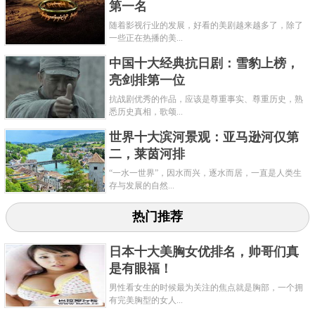
第一名
随着影视行业的发展，好看的美剧越来越多了，除了
一些正在热播的美...
中国十大经典抗日剧：雪豹上榜，
亮剑排第一位
抗战剧优秀的作品，应该是尊重事实、尊重历史，熟
悉历史真相，歌颂...
世界十大滨河景观：亚马逊河仅第
二，莱茵河排
“一水一世界”，因水而兴，逐水而居，一直是人类生
存与发展的自然...
热门推荐
日本十大美胸女优排名，帅哥们真
是有眼福！
男性看女生的时候最为关注的焦点就是胸部，一个拥
有完美胸型的女人...