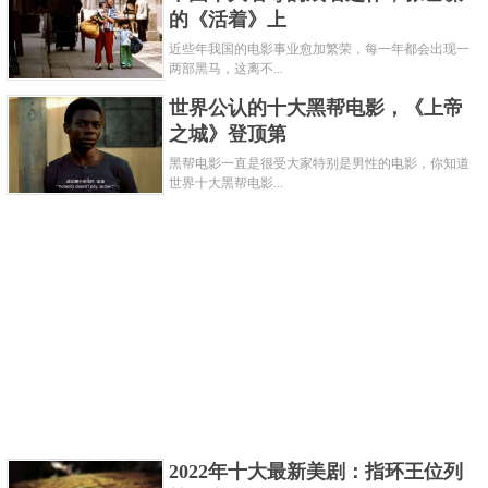
丹漠洞遗址宝藏是一位导游，在1999年冬天时候意外
的《活着》上
发现的。爱尔兰国家博物馆的工作人员，挖出了几千
近些年我国的电影事业愈加繁荣，每一年都会出现一
两部黑马，这离不...
枚古钱币，和众多金银首饰等。
世界公认的十大黑帮电影，《上帝
关键字：
十大
宝藏
之城》登顶第
黑帮电影一直是很受大家特别是男性的电影，你知道
共3页:
上一页
1
2
3
下一页
世界十大黑帮电影...
2022年十大最新美剧：指环王位列