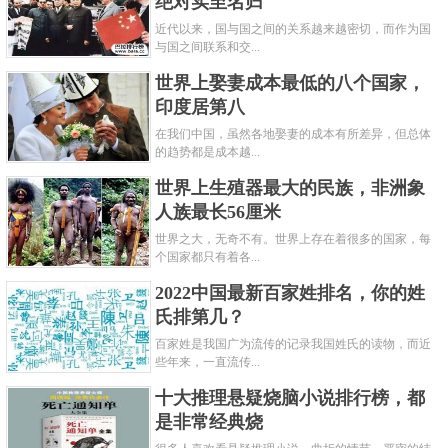
绝对实至名归
近代以来，国与国之间的关系越来越密切，而作为国
与国之间联系和交...
世界上娶妻成本最低的八个国家，
印度居第八
在我们中国，虽然各地娶妻的成本有所差异，但总体
的趋势都是成本越...
世界上生殖器最大的民族，非洲象
人族最长56厘米
世界之大，无奇不有。世界上存在着很多的国家，每
个国家都只有着各...
2022中国最新百家姓排名，你的姓
氏排第几？
百家姓是我国广为流传的记录我国姓氏的读物，而近
些年来，一直流传...
十大推理悬疑烧脑小说排行榜，都
是非常经典烧