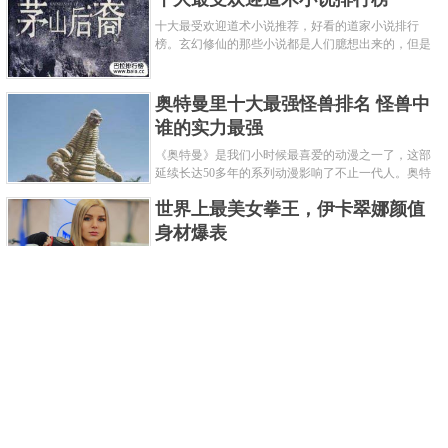
十大最受欢迎道术小说推荐，好看的道家小说排行
榜。玄幻修仙的那些小说都是人们臆想出来的，但是
道术小说就不一样了，道术自古就有流传，其中要考
究的东西太多了，写的不好就......
奥特曼里十大最强怪兽排名 怪兽中
谁的实力最强
《奥特曼》是我们小时候最喜爱的动漫之一了，这部
延续长达50多年的系列动漫影响了不止一代人。奥特
曼系列的怪物众多，但怪兽中谁最强呢？那么让我们
世界上最美女拳王，伊卡翠娜颜值
来一起来细数一下在整个奥......
身材爆表
一说起拳击，相信不少人就会兴奋不已了，而泰拳更
是个充满激情的运动项目，赛场上激烈无比。近些年
来，拳击成为了最受欢迎的运动项目之一，国内国外
2021胡润全球富豪榜，钟睒睒成为
都诞生了许多优秀的拳王。......
亚洲首富
近日，胡润研究院发布了《2021胡润全球富豪榜》。
这也是胡润研究院连续第十年发布 全球富豪榜，上榜
企业家财富计算截止日期为 2021 年 1 月 15 日。根据
泰国拳王排名前十，泰国最厉害的
榜单显示，全球新增 412 位身......
拳王排名