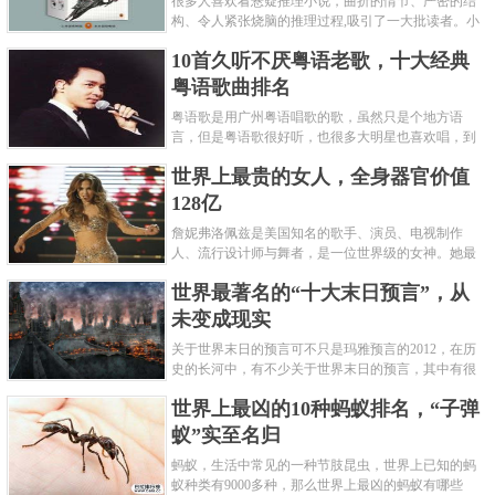
很多人喜欢看悬疑推理小说，曲折的情节、严密的结
构、令人紧张烧脑的推理过程,吸引了一大批读者。小
编盘点了十大推理悬疑烧脑小说排行榜，每本都是非
10首久听不厌粤语老歌，十大经典
常烧脑的经典。 1.《死亡通......
粤语歌曲排名
粤语歌是用广州粤语唱歌的歌，虽然只是个地方语
言，但是粤语歌很好听，也很多大明星也喜欢唱，到
现在为止出现了很多经典的粤语歌。可以说随便在粤
世界上最贵的女人，全身器官价值
语歌排行榜中选几首歌都是好......
128亿
詹妮弗洛佩兹是美国知名的歌手、演员、电视制作
人、流行设计师与舞者，是一位世界级的女神。她最
不可思议的是：从头到脚她总共为全身8个零件投保，
世界最著名的“十大末日预言”，从
堪称是世界上最贵的女人，如......
未变成现实
关于世界末日的预言可不只是玛雅预言的2012，在历
史的长河中，有不少关于世界末日的预言，其中有很
多关于世界末日的预言现在看来十分之可笑。绝大多
世界上最凶的10种蚂蚁排名，“子弹
数预言世界末日的人都从宗教......
蚁”实至名归
蚂蚁，生活中常见的一种节肢昆虫，世界上已知的蚂
蚁种类有9000多种，那么世界上最凶的蚂蚁有哪些