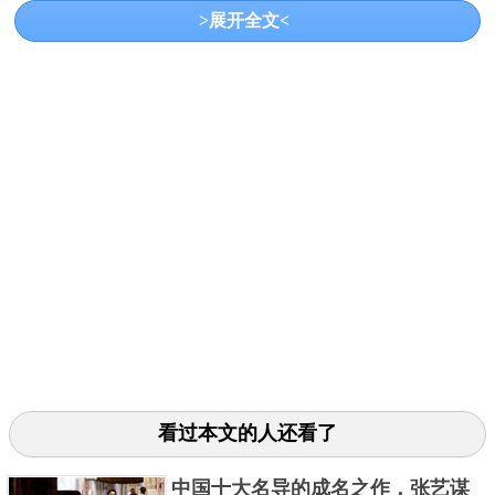
人败走的时候，带走了他们巨大的黄金宝藏。一直有
>展开全文<
人在寻找这些黄金，但是从来没有被找到过，让它几
乎成为传说般的存在。
三、丹漠洞遗址宝藏
看过本文的人还看了
中国十大名导的成名之作，张艺谋