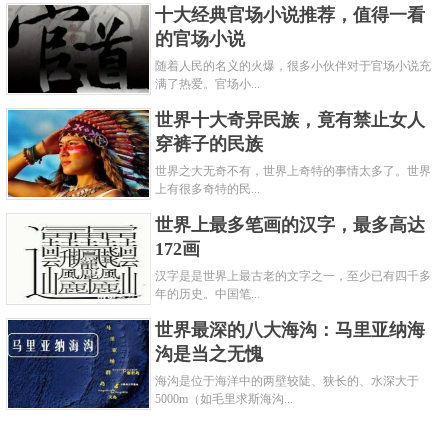
十大经典官场小说推荐，值得一看
的官场小说
随着人民的名义的火爆，很多小伙伴对于官场小说充
满了热爱。官场小...
世界十大奇异民族，竟有禁止女人
穿裤子的民族
世界之大无奇不有，世界上奇特的事情太多了。世界
上有很多奇特的民...
世界上最多笔画的汉字，最多高达
172画
汉字是是世界上最古老的文字之一，至少已有四千多
年的历史。中国笔...
世界最深的八大海沟：马里亚纳海
沟是当之无愧
海沟是位于海洋中的两壁较陡、狭长的、水深大于
5000m（如毛里求斯海沟...