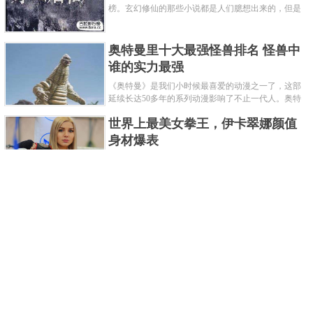
榜。玄幻修仙的那些小说都是人们臆想出来的，但是
道术小说就不一样了，道术自古就有流传，其中要考
究的东西太多了，写的不好就......
奥特曼里十大最强怪兽排名 怪兽中
谁的实力最强
《奥特曼》是我们小时候最喜爱的动漫之一了，这部
延续长达50多年的系列动漫影响了不止一代人。奥特
曼系列的怪物众多，但怪兽中谁最强呢？那么让我们
世界上最美女拳王，伊卡翠娜颜值
来一起来细数一下在整个奥......
身材爆表
一说起拳击，相信不少人就会兴奋不已了，而泰拳更
是个充满激情的运动项目，赛场上激烈无比。近些年
来，拳击成为了最受欢迎的运动项目之一，国内国外
2021胡润全球富豪榜，钟睒睒成为
都诞生了许多优秀的拳王。......
亚洲首富
近日，胡润研究院发布了《2021胡润全球富豪榜》。
这也是胡润研究院连续第十年发布 全球富豪榜，上榜
企业家财富计算截止日期为 2021 年 1 月 15 日。根据
泰国拳王排名前十，泰国最厉害的
榜单显示，全球新增 412 位身......
拳王排名
泰拳王顾名思义就是泰拳冠军级、王者级人物。泰拳