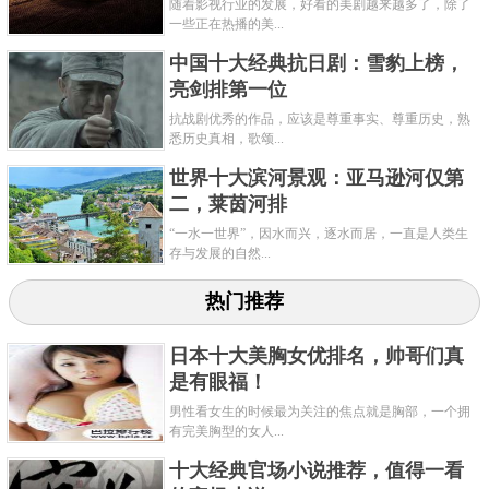
随着影视行业的发展，好看的美剧越来越多了，除了
一些正在热播的美...
中国十大经典抗日剧：雪豹上榜，
亮剑排第一位
抗战剧优秀的作品，应该是尊重事实、尊重历史，熟
悉历史真相，歌颂...
世界十大滨河景观：亚马逊河仅第
二，莱茵河排
“一水一世界”，因水而兴，逐水而居，一直是人类生
存与发展的自然...
热门推荐
日本十大美胸女优排名，帅哥们真
是有眼福！
男性看女生的时候最为关注的焦点就是胸部，一个拥
有完美胸型的女人...
十大经典官场小说推荐，值得一看