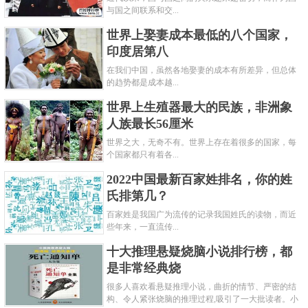
与国之间联系和交...
世界上娶妻成本最低的八个国家，
印度居第八
在我们中国，虽然各地娶妻的成本有所差异，但总体
的趋势都是成本越...
世界上生殖器最大的民族，非洲象
人族最长56厘米
世界之大，无奇不有。世界上存在着很多的国家，每
个国家都只有着各...
2022中国最新百家姓排名，你的姓
氏排第几？
百家姓是我国广为流传的记录我国姓氏的读物，而近
些年来，一直流传...
十大推理悬疑烧脑小说排行榜，都
是非常经典烧
很多人喜欢看悬疑推理小说，曲折的情节、严密的结
构、令人紧张烧脑的推理过程,吸引了一大批读者。小