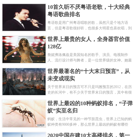
编盘点了十大推理悬疑烧脑小说排行榜，每本都是非
10首久听不厌粤语老歌，十大经典
常烧脑的经典。 1.《死亡通......
粤语歌曲排名
粤语歌是用广州粤语唱歌的歌，虽然只是个地方语
言，但是粤语歌很好听，也很多大明星也喜欢唱，到
现在为止出现了很多经典的粤语歌。可以说随便在粤
世界上最贵的女人，全身器官价值
语歌排行榜中选几首歌都是好......
128亿
詹妮弗洛佩兹是美国知名的歌手、演员、电视制作
人、流行设计师与舞者，是一位世界级的女神。她最
不可思议的是：从头到脚她总共为全身8个零件投保，
世界最著名的“十大末日预言”，从
堪称是世界上最贵的女人，如......
未变成现实
关于世界末日的预言可不只是玛雅预言的2012，在历
史的长河中，有不少关于世界末日的预言，其中有很
多关于世界末日的预言现在看来十分之可笑。绝大多
世界上最凶的10种蚂蚁排名，“子弹
数预言世界末日的人都从宗教......
蚁”实至名归
蚂蚁，生活中常见的一种节肢昆虫，世界上已知的蚂
蚁种类有9000多种，那么世界上最凶的蚂蚁有哪些
呢？下面就来认识认识一下世界上最凶的10种蚂蚁排
2020中国在建10大高楼排名，第一
名吧，其中子弹蚁真的是实至名......