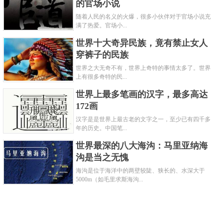
的官场小说
随着人民的名义的火爆，很多小伙伴对于官场小说充
满了热爱。官场小...
世界十大奇异民族，竟有禁止女人
穿裤子的民族
世界之大无奇不有，世界上奇特的事情太多了。世界
上有很多奇特的民...
世界上最多笔画的汉字，最多高达
172画
汉字是是世界上最古老的文字之一，至少已有四千多
年的历史。中国笔...
世界最深的八大海沟：马里亚纳海
沟是当之无愧
海沟是位于海洋中的两壁较陡、狭长的、水深大于
5000m（如毛里求斯海沟...