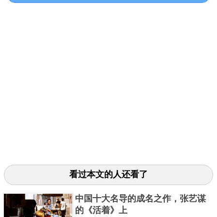
有一个现在不能了解、甚至于被很多人抗拒的平衡状
态最终被世界成功接受。
关键字：
十大
预言
看过本文的人还看了
共3页:
上一页
1
2
3
下一页
中国十大名导的成名之作，张艺谋
的《活着》上