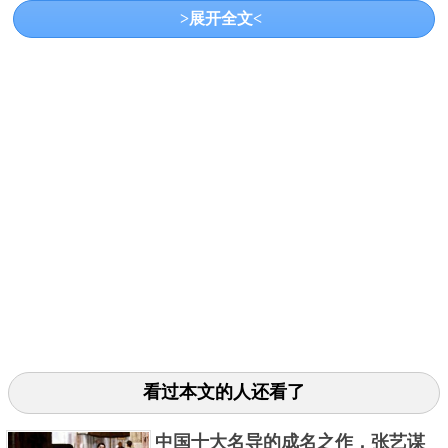
>展开全文<
圣弗朗西斯大坝原来是位于洛杉矶的一个大型水坝，
它的完工时间是在1926年，这个水坝它是远离居住区
的，是在居住区西南部64公里的一个峡谷中，当时仅
仅只是考虑到了远离的原因，并没有考虑到地理的原
因，就在修建不到两年的时间，大坝发生了坍塌，这
场事故造成了周围村庄600多人死亡，是世界十大著名
工程灾难之一。
3、兴登堡飞艇
看过本文的人还看了
中国十大名导的成名之作，张艺谋