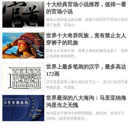
十大经典官场小说推荐，值得一看
的官场小说
随着人民的名义的火爆，很多小伙伴对于官场小说充
满了热爱。官场小...
世界十大奇异民族，竟有禁止女人
穿裤子的民族
世界之大无奇不有，世界上奇特的事情太多了。世界
上有很多奇特的民...
世界上最多笔画的汉字，最多高达
172画
汉字是是世界上最古老的文字之一，至少已有四千多
年的历史。中国笔...
世界最深的八大海沟：马里亚纳海
沟是当之无愧
海沟是位于海洋中的两壁较陡、狭长的、水深大于
5000m（如毛里求斯海沟...