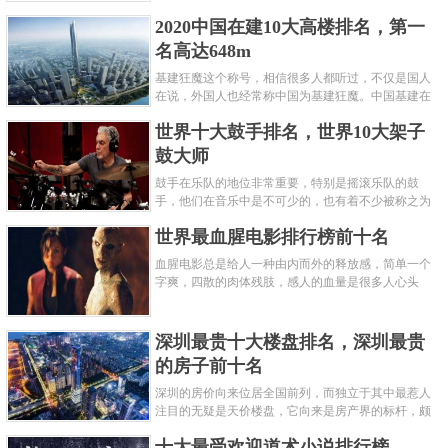
呢？下面就来认识认识一下世界上最凶的10种蚂蚁排
2020中国在建10大高楼排名，第一
名吧，其中子弹蚁真的是实至名......
名高达648m
基建狂魔这个称号，相信很多人都听过，不仅是国人
在说，外国人也经常称中国为基建狂魔。中国基建在
世界范围内都非常知名，中国在工程建筑方面不仅速
世界十大鼓手排名，世界10大架子
度快而且质量高，我国的超......
鼓大师
鼓手在乐队的地位非常重要，特别是摇滚乐队的鼓
手，他们在音乐中是不可少的，也有着不少被称之为
鼓王，他们在不同的领域都做出了很大的贡献。现在
世界最血腥电影排行榜前十名
巴拉排行榜网小编为你们带来......
血腥电影总是给人一种由内而外的释放感，简单一个
字爽，四散的肉体残肢，感人的血量是很多人心头
爱，你也喜欢看血腥电影么？看得最爽的血腥电影又
是哪部呢？小编为大家盘点了......
深圳最贵十大楼盘排名，深圳最贵
的房子前十名
深圳的房价向来位居全国前列，而独立于其中最惹人
注目的无疑是天价楼盘，它向来是房产界的标杆，颇
有众星捧月、高处不胜寒的姿态。那么深圳最贵的十
十大最受欢迎道术小说排行榜
大楼盘是哪些？深圳土豪才......