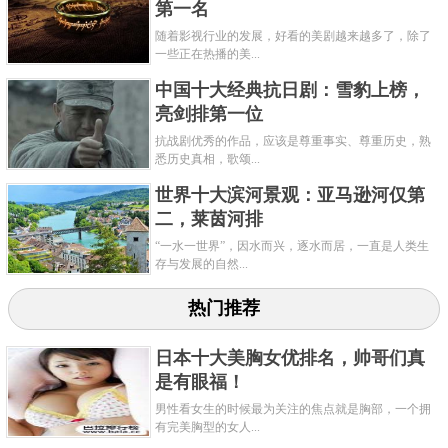
第一名
随着影视行业的发展，好看的美剧越来越多了，除了
一些正在热播的美...
中国十大经典抗日剧：雪豹上榜，
亮剑排第一位
抗战剧优秀的作品，应该是尊重事实、尊重历史，熟
悉历史真相，歌颂...
世界十大滨河景观：亚马逊河仅第
二，莱茵河排
“一水一世界”，因水而兴，逐水而居，一直是人类生
存与发展的自然...
热门推荐
日本十大美胸女优排名，帅哥们真
是有眼福！
男性看女生的时候最为关注的焦点就是胸部，一个拥
有完美胸型的女人...