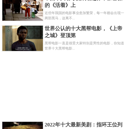
的《活着》上
近些年我国的电影事业愈加繁荣，每一年都会出现一
两部黑马，这离不...
世界公认的十大黑帮电影，《上帝
之城》登顶第
黑帮电影一直是很受大家特别是男性的电影，你知道
世界十大黑帮电影...
在之前很多国家都一直想研发飞艇，他们从来没有放
弃过，直到兴登堡号空难发生，他们才意识到飞艇在
真正意义上是无法实现的，这艘飞艇是从德国的法兰
克福飞向美国新泽西州，在飞行的过程中，因为发电
机的静电产生的火花和飞艇中的氢气反应发生了大爆
炸，飞机上的全部人员遇难。
关键字：
十大
灾难
共3页:
上一页
1
2
3
下一页
2022年十大最新美剧：指环王位列