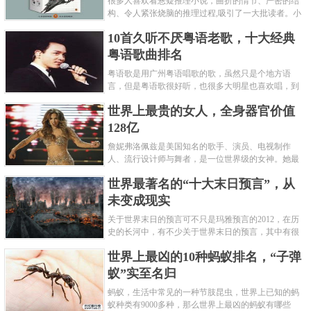
很多人喜欢看悬疑推理小说，曲折的情节、严密的结
构、令人紧张烧脑的推理过程,吸引了一大批读者。小
编盘点了十大推理悬疑烧脑小说排行榜，每本都是非
10首久听不厌粤语老歌，十大经典
常烧脑的经典。 1.《死亡通......
粤语歌曲排名
粤语歌是用广州粤语唱歌的歌，虽然只是个地方语
言，但是粤语歌很好听，也很多大明星也喜欢唱，到
现在为止出现了很多经典的粤语歌。可以说随便在粤
世界上最贵的女人，全身器官价值
语歌排行榜中选几首歌都是好......
128亿
詹妮弗洛佩兹是美国知名的歌手、演员、电视制作
人、流行设计师与舞者，是一位世界级的女神。她最
不可思议的是：从头到脚她总共为全身8个零件投保，
世界最著名的“十大末日预言”，从
堪称是世界上最贵的女人，如......
未变成现实
关于世界末日的预言可不只是玛雅预言的2012，在历
史的长河中，有不少关于世界末日的预言，其中有很
多关于世界末日的预言现在看来十分之可笑。绝大多
世界上最凶的10种蚂蚁排名，“子弹
数预言世界末日的人都从宗教......
蚁”实至名归
蚂蚁，生活中常见的一种节肢昆虫，世界上已知的蚂
蚁种类有9000多种，那么世界上最凶的蚂蚁有哪些