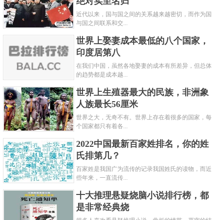
绝对实至名归
近代以来，国与国之间的关系越来越密切，而作为国
与国之间联系和交...
世界上娶妻成本最低的八个国家，
印度居第八
在我们中国，虽然各地娶妻的成本有所差异，但总体
的趋势都是成本越...
世界上生殖器最大的民族，非洲象
人族最长56厘米
世界之大，无奇不有。世界上存在着很多的国家，每
个国家都只有着各...
2022中国最新百家姓排名，你的姓
氏排第几？
百家姓是我国广为流传的记录我国姓氏的读物，而近
些年来，一直流传...
十大推理悬疑烧脑小说排行榜，都
是非常经典烧