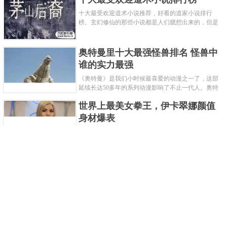
十大最受欢迎道术小说推荐，好看的道家小说排行
榜。玄幻修仙的那些小说都是人们臆想出来的，但是
道术小说就不一样了，道术自古就有流传，其中要考
究的东西太多了，写的不好就......
奥特曼里十大最强怪兽排名 怪兽中
谁的实力最强
《奥特曼》是我们小时候最喜爱的动漫之一了，这部
延续长达50多年的系列动漫影响了不止一代人。奥特
曼系列的怪物众多，但怪兽中谁最强呢？那么让我们
世界上最美女拳王，伊卡翠娜颜值
来一起来细数一下在整个奥......
身材爆表
一说起拳击，相信不少人就会兴奋不已了，而泰拳更
是个充满激情的运动项目，赛场上激烈无比。近些年
来，拳击成为了最受欢迎的运动项目之一，国内国外
2021胡润全球富豪榜，钟睒睒成为
都诞生了许多优秀的拳王。......
亚洲首富
近日，胡润研究院发布了《2021胡润全球富豪榜》。
这也是胡润研究院连续第十年发布 全球富豪榜，上榜
企业家财富计算截止日期为 2021 年 1 月 15 日。根据
泰国拳王排名前十，泰国最厉害的
榜单显示，全球新增 412 位身......
拳王排名