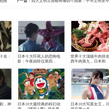
包围
下一篇：
四大文明古国都有哪四个国家：中华文明至今还存
十名：
日本十大吓死人的恐怖电
世界十大顶级牛肉排
影：午夜凶铃仅第四，
西牛肉第九，日本和
剧，神
日本10大最经典的科幻动
日本10大写真女王，
漫，《哆啦A梦》排名第
排在第一名