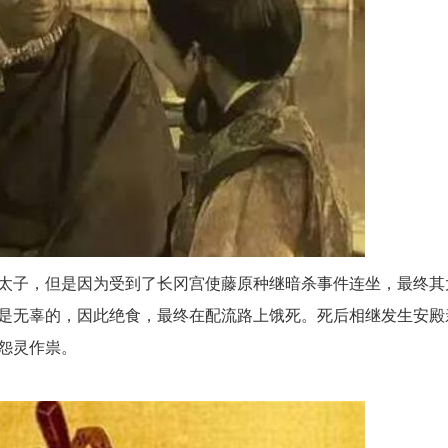
太子，但是因为受到了长冈宫使藤原种继暗杀事件连坐，最终其
是无辜的，因此绝食，最终在配流路上饿死。死后相继发生安殿
怨灵作祟。