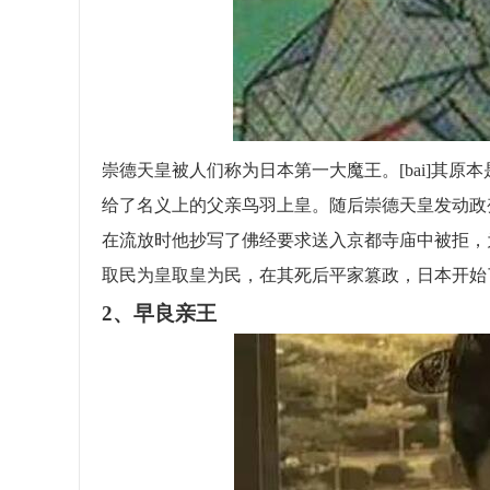
崇德天皇被人们称为日本第一大魔王。[bai]其原
给了名义上的父亲鸟羽上皇。随后崇德天皇发动政
在流放时他抄写了佛经要求送入京都寺庙中被拒，
取民为皇取皇为民，在其死后平家篡政，日本开始
2、早良亲王