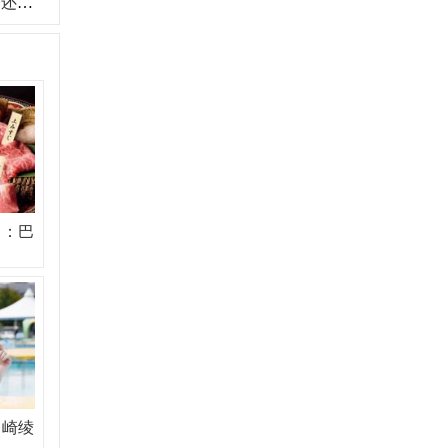
在！
名：巴
川崎绫