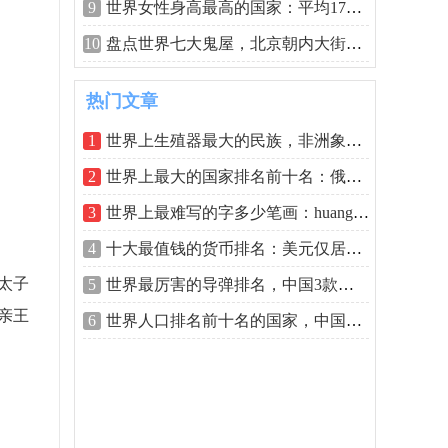
9
世界女性身高最高的国家：平均170厘米，
10
盘点世界七大鬼屋，北京朝内大街81号上
热门文章
1
世界上生殖器最大的民族，非洲象人族最
2
世界上最大的国家排名前十名：俄罗斯霸
3
世界上最难写的字多少笔画：huang为二声
4
十大最值钱的货币排名：美元仅居第七，
太子
5
世界最厉害的导弹排名，中国3款入榜！
亲王
6
世界人口排名前十名的国家，中国第一印