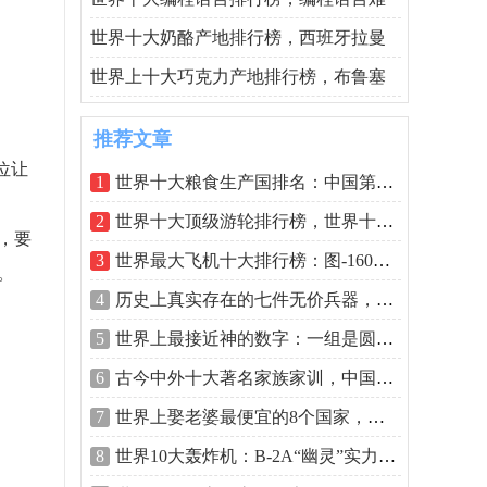
世界十大奶酪产地排行榜，西班牙拉曼
世界上十大巧克力产地排行榜，布鲁塞
推荐文章
位让
1
世界十大粮食生产国排名：中国第一美国
2
世界十大顶级游轮排行榜，世界十大豪华
，要
3
世界最大飞机十大排行榜：图-160仅排第八
。
4
历史上真实存在的七件无价兵器，越王勾
5
世界上最接近神的数字：一组是圆周率，
6
古今中外十大著名家族家训，中国孔家家
7
世界上娶老婆最便宜的8个国家，泰国竟然
8
世界10大轰炸机：B-2A“幽灵”实力最强排