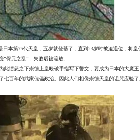
本是日本第75代天皇，五岁就登基了，直到23岁时被迫退位，将皇
变“保元之乱”，失败后被流放。
为此愤怒之下崇德上皇咬破手指写下誓文，要成为日本的大魔王
了七百年的武家傀儡政治。因此人们相像崇德天皇的诅咒应验了