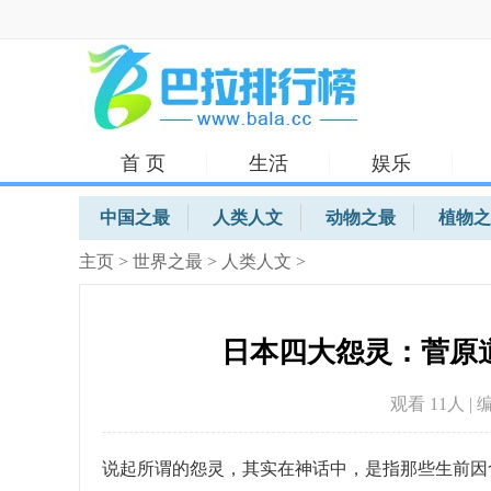
首 页
生活
娱乐
体育
中国之最
人类人文
动物之最
植物之
主页
>
世界之最
>
人类人文
>
日本四大怨灵：菅原
观看 11
人 | 
说起所谓的怨灵，其实在神话中，是指那些生前因