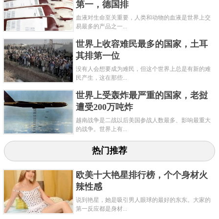
第一，德国排
这个南美南部国家与巴拉圭和玻利维亚接壤，北部和
血液对生命至关重要，人类和动物的血液是世界上交
易最多的产品之一...
东北部与巴西接壤，在安第斯山脉西面与智利接壤。
世界上收容难民最多的国家，土耳
南大西洋和乌拉圭在东面，南边是德雷克海峡。该国
其排第一位
在7个地理区域拥有巨大的生态系统，从北部的亚热带
没有人会想要成为难民，但这个世界上总是有新的难
到南方的极地气候。大陆带、大洋带和南极地区都存
民产生，这在那些...
在于阿根廷。
世界上受轰炸最严重的国家，老挝
遭受200万吨炸
阿根廷的人口为4 470万人，因此人口密度为每平方英
越南战争是二战以后美国参战人数最多、影响最重大
里42人。大多数是欧洲少数民族的后裔，使这个国家
的战争。世界上有...
成为混血种族的中心。官方语言和民族语言是西班牙
热门推荐
语，另外还有意大利语、德国语、英语和土著方言。
关键字：
国家
欧美十大艳星排行榜，个个身材火
辣性感
共2页:
上一页
1
2
下一页
说到艳星，她是吸引男人眼球的最好的东东。大家的
第一反应都是身材...