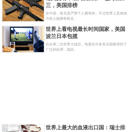
西亚率领一次探险任务，前往他们所听说的银矿资源
三，美国排榜
丰富的地方。该探险队试图通过大西洋找到通往太平
在中国，枪支是严禁个人拥有的，不过世界上其他地
方的人能拥有枪支...
洋的路线。虽然加西亚后来被杀，但发现了这个富有
世界上看电视最长时间国家，美国
银器的国家，剩下的部落成员带着银器返回。
波兰日本包揽
2、阿根廷的地理和人口统计
自从第二次世界大战后，电视在许多发达国家得到了
广泛的应用，因此...
世界上最大的血液出口国：瑞士排