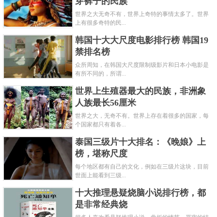
穿裤子的民族
世界之大无奇不有，世界上奇特的事情太多了。世界
上有很多奇特的民...
韩国十大大尺度电影排行榜 韩国19
禁排名榜
众所周知，在韩国大尺度限制级影片和日本小电影是
有所不同的，所谓...
世界上生殖器最大的民族，非洲象
人族最长56厘米
世界之大，无奇不有。世界上存在着很多的国家，每
个国家都只有着各...
泰国三级片十大排名：《晚娘》上
榜，堪称尺度
每个地区都有自己的文化，例如在三级片这块，目前
世面上能看到三级...
十大推理悬疑烧脑小说排行榜，都
是非常经典烧