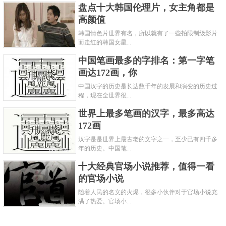
盘点十大韩国伦理片，女主角都是
高颜值
韩国情色片世界有名，所以就有了一些拍限制级影片
而走红的韩国女星...
中国笔画最多的字排名：第一字笔
画达172画，你
中国汉字的历史是长达数千年的发展和演变的历史过
程，现在全世界很...
世界上最多笔画的汉字，最多高达
172画
汉字是是世界上最古老的文字之一，至少已有四千多
年的历史。中国笔...
十大经典官场小说推荐，值得一看
的官场小说
随着人民的名义的火爆，很多小伙伴对于官场小说充
满了热爱。官场小...