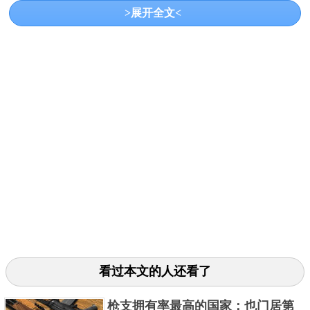
要的用途，其拉丁文名称为Argentum，代表着明亮和
>展开全文<
浅色的意思。
1、阿根廷的名字历史
看过本文的人还看了
16世纪初，来自西班牙和葡萄牙的航海家首次使用阿
根廷这个名字，1516年，主要征服者之一阿列克索·加
枪支拥有率最高的国家：也门居第