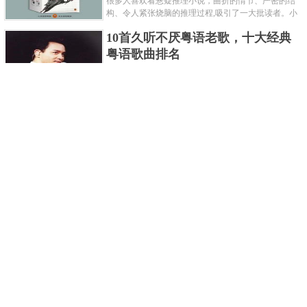
很多人喜欢看悬疑推理小说，曲折的情节、严密的结
构、令人紧张烧脑的推理过程,吸引了一大批读者。小
编盘点了十大推理悬疑烧脑小说排行榜，每本都是非
10首久听不厌粤语老歌，十大经典
常烧脑的经典。 1.《死亡通......
粤语歌曲排名
粤语歌是用广州粤语唱歌的歌，虽然只是个地方语
言，但是粤语歌很好听，也很多大明星也喜欢唱，到
现在为止出现了很多经典的粤语歌。可以说随便在粤
世界上最贵的女人，全身器官价值
语歌排行榜中选几首歌都是好......
128亿
詹妮弗洛佩兹是美国知名的歌手、演员、电视制作
人、流行设计师与舞者，是一位世界级的女神。她最
不可思议的是：从头到脚她总共为全身8个零件投保，
世界最著名的“十大末日预言”，从
堪称是世界上最贵的女人，如......
未变成现实
关于世界末日的预言可不只是玛雅预言的2012，在历
史的长河中，有不少关于世界末日的预言，其中有很
多关于世界末日的预言现在看来十分之可笑。绝大多
世界上最凶的10种蚂蚁排名，“子弹
数预言世界末日的人都从宗教......
蚁”实至名归
蚂蚁，生活中常见的一种节肢昆虫，世界上已知的蚂
蚁种类有9000多种，那么世界上最凶的蚂蚁有哪些