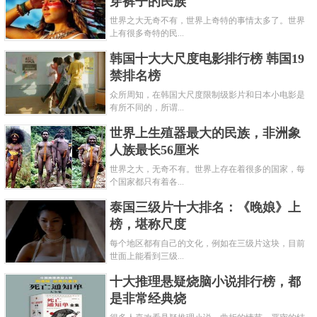
穿裤子的民族
世界之大无奇不有，世界上奇特的事情太多了。世界
上有很多奇特的民...
韩国十大大尺度电影排行榜 韩国19
禁排名榜
众所周知，在韩国大尺度限制级影片和日本小电影是
有所不同的，所谓...
世界上生殖器最大的民族，非洲象
人族最长56厘米
世界之大，无奇不有。世界上存在着很多的国家，每
个国家都只有着各...
泰国三级片十大排名：《晚娘》上
榜，堪称尺度
每个地区都有自己的文化，例如在三级片这块，目前
世面上能看到三级...
十大推理悬疑烧脑小说排行榜，都
是非常经典烧