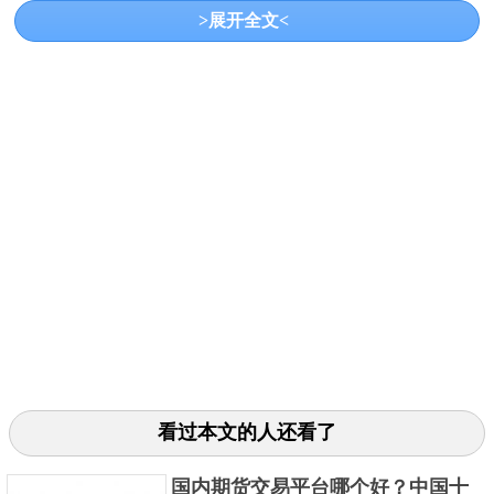
>展开全文<
昆仑国际是一家提供高端金融投资产品和外汇交
易服务的平台。在悉尼、墨尔本、北京、香港、多伦
多等国际城市设有全资公司和代表机构。它为顾客提
供极具竞争力的买卖差价、安全可靠的操作平台、健
看过本文的人还看了
全的交易系统、严密的运作方式等，帮助客户实现投
资目标及利润最大化。
国内期货交易平台哪个好？中国十