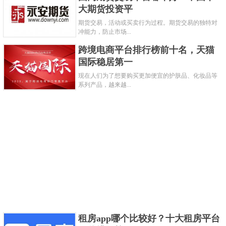
大期货投资平
7、IFX fxsol
期货交易，活动或买卖行为过程。期货交易的独特对
冲能力，防止市场...
跨境电商平台排行榜前十名，天猫
国际稳居第一
现在人们为了想要购买更加便宜的护肤品、化妆品等
系列产品，越来越...
FX Solutions，并代表了当今世界外汇交易行业中
的最高标准，是外汇交易市场中的主要造市商，它拥
租房app哪个比较好？十大租房平台
有全球范围内最大的市场，该市场的有高度流动性和