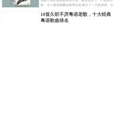
很多人喜欢看悬疑推理小说，曲折的情节、严密的结
构、令人紧张烧脑的推理过程,吸引了一大批读者。小
编盘点了十大推理悬疑烧脑小说排行榜，每本都是非
10首久听不厌粤语老歌，十大经典
常烧脑的经典。 1.《死亡通......
粤语歌曲排名
粤语歌是用广州粤语唱歌的歌，虽然只是个地方语
言，但是粤语歌很好听，也很多大明星也喜欢唱，到
现在为止出现了很多经典的粤语歌。可以说随便在粤
世界上最贵的女人，全身器官价值
语歌排行榜中选几首歌都是好......
128亿
詹妮弗洛佩兹是美国知名的歌手、演员、电视制作
人、流行设计师与舞者，是一位世界级的女神。她最
不可思议的是：从头到脚她总共为全身8个零件投保，
世界最著名的“十大末日预言”，从
堪称是世界上最贵的女人，如......
未变成现实
关于世界末日的预言可不只是玛雅预言的2012，在历
史的长河中，有不少关于世界末日的预言，其中有很
多关于世界末日的预言现在看来十分之可笑。绝大多
世界上最凶的10种蚂蚁排名，“子弹
数预言世界末日的人都从宗教......
蚁”实至名归
蚂蚁，生活中常见的一种节肢昆虫，世界上已知的蚂
蚁种类有9000多种，那么世界上最凶的蚂蚁有哪些