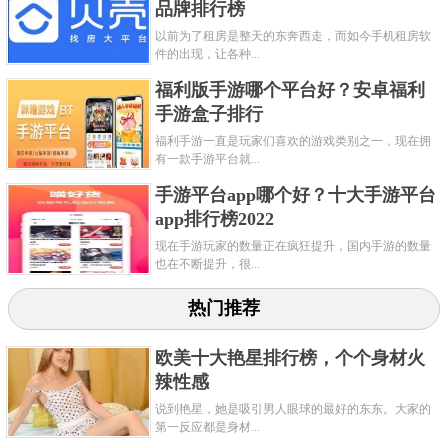
品牌排行榜
易变性的特点，这为它的交易商们提供了更多的机会
以前为了租房是整天的东奔西走，而如今手机租房软
和优势。
件的出现，让各种...
关键字：
平台
外汇
福利版手游哪个平台好？安卓福利
手游盒子排行
共3页:
上一页
1
2
3
下一页
福利手游一直是玩家们喜欢的游戏类别之一，现在拥
有一款手游平台就...
手游平台app哪个好？十大手游平台
app排行榜2022
现在手游玩家的数量正在疯狂提升，国内手游的数量
也在不断提升，很...
热门推荐
欧美十大艳星排行榜，个个身材火
辣性感
说到艳星，她是吸引男人眼球的最好的东东。大家的
第一反应都是身材...