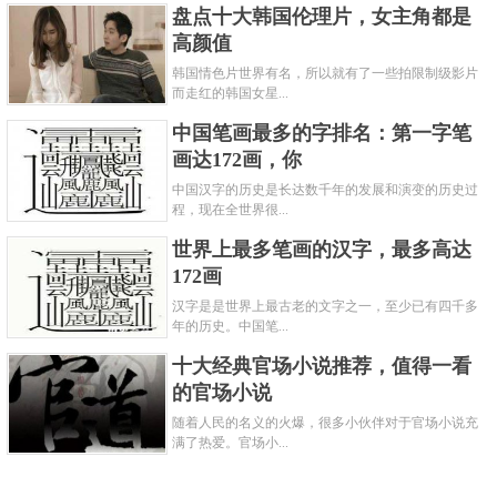
盘点十大韩国伦理片，女主角都是
高颜值
韩国情色片世界有名，所以就有了一些拍限制级影片
而走红的韩国女星...
中国笔画最多的字排名：第一字笔
画达172画，你
中国汉字的历史是长达数千年的发展和演变的历史过
程，现在全世界很...
世界上最多笔画的汉字，最多高达
172画
汉字是是世界上最古老的文字之一，至少已有四千多
年的历史。中国笔...
十大经典官场小说推荐，值得一看
的官场小说
随着人民的名义的火爆，很多小伙伴对于官场小说充
满了热爱。官场小...