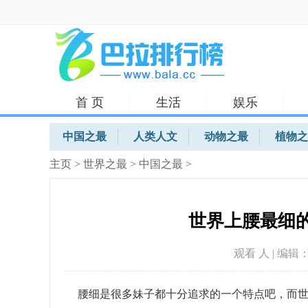
首 页
生活
娱乐
体育
中国之最
人类人文
动物之最
植物之
主页
>
世界之最
>
中国之最
>
世界上腰最细的
观看
人 | 编辑：h
腰细是很多妹子都十分追求的一个特点吧，而世