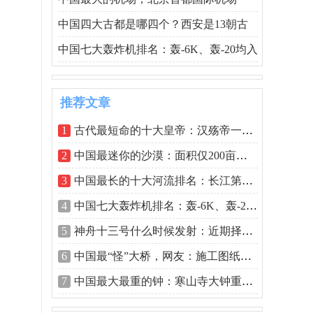
中国四大古都是哪四个？西安是13朝古
中国七大轰炸机排名：轰-6K、轰-20均入
推荐文章
1
古代最短命的十大皇帝：汉殇帝一岁就夭
2
中国最迷你的沙漠：面积仅200亩，因拍电
3
中国最长的十大河流排名：长江第一黄河
4
中国七大轰炸机排名：轰-6K、轰-20均入榜
5
神舟十三号什么时候发射：近期择机发射
6
中国最“怪”大桥，网友：施工图纸拿反
7
中国最大最重的钟：寒山寺大钟重108吨