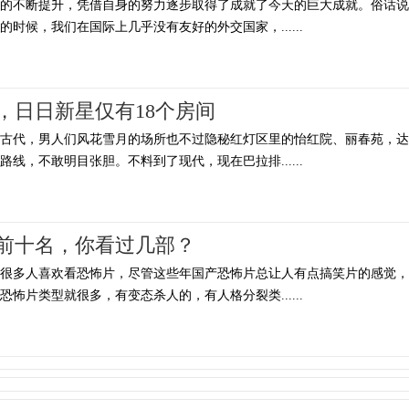
平的不断提升，凭借自身的努力逐步取得了成就了今天的巨大成就。俗话说
时候，我们在国际上几乎没有友好的外交国家，......
，日日新星仅有18个房间
国古代，男人们风花雪月的场所也不过隐秘红灯区里的怡红院、丽春苑，达
线，不敢明目张胆。不料到了现代，现在巴拉排......
前十名，你看过几部？
，很多人喜欢看恐怖片，尽管这些年国产恐怖片总让人有点搞笑片的感觉，
怖片类型就很多，有变态杀人的，有人格分裂类......