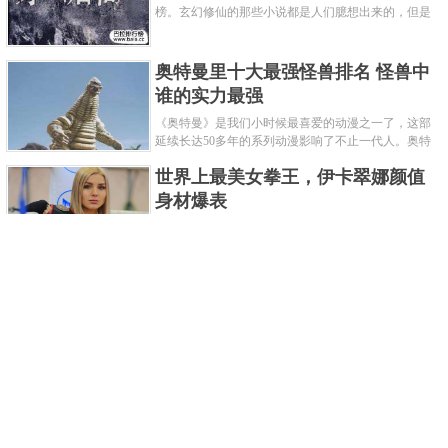
榜。玄幻修仙的那些小说都是人们臆想出来的，但是
道术小说就不一样了，道术自古就有流传，其中要考
究的东西太多了，写的不好就......
奥特曼里十大最强怪兽排名 怪兽中
谁的实力最强
《奥特曼》是我们小时候最喜爱的动漫之一了，这部
延续长达50多年的系列动漫影响了不止一代人。奥特
曼系列的怪物众多，但怪兽中谁最强呢？那么让我们
世界上最美女拳王，伊卡翠娜颜值
来一起来细数一下在整个奥......
身材爆表
一说起拳击，相信不少人就会兴奋不已了，而泰拳更
是个充满激情的运动项目，赛场上激烈无比。近些年
来，拳击成为了最受欢迎的运动项目之一，国内国外
2021胡润全球富豪榜，钟睒睒成为
都诞生了许多优秀的拳王。......
亚洲首富
近日，胡润研究院发布了《2021胡润全球富豪榜》。
这也是胡润研究院连续第十年发布 全球富豪榜，上榜
企业家财富计算截止日期为 2021 年 1 月 15 日。根据
泰国拳王排名前十，泰国最厉害的
榜单显示，全球新增 412 位身......
拳王排名
泰拳王顾名思义就是泰拳冠军级、王者级人物。泰拳