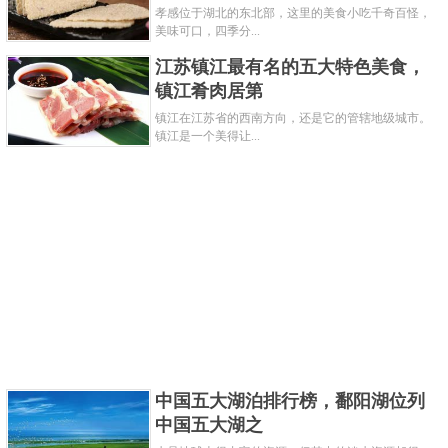
孝感位于湖北的东北部，这里的美食小吃千奇百怪，
美味可口，四季分...
江苏镇江最有名的五大特色美食，
镇江肴肉居第
镇江在江苏省的西南方向，还是它的管辖地级城市。
镇江是一个美得让...
南宋时期，岳飞有一支非常精锐的骑兵队，也就
是岳家背嵬军。背嵬军是岳飞带领的岳家军中实力最
强的一只战队，在当时的南宋也是威名远扬，也是中
国古代五大精锐部队之首，战斗能力非常的强。这支
军队跟金人抗衡的时候，非常的英勇善战，并且屡战
屡胜。
关键字：
五大
部队
中国五大湖泊排行榜，鄱阳湖位列
共2页:
上一页
1
2
下一页
中国五大湖之