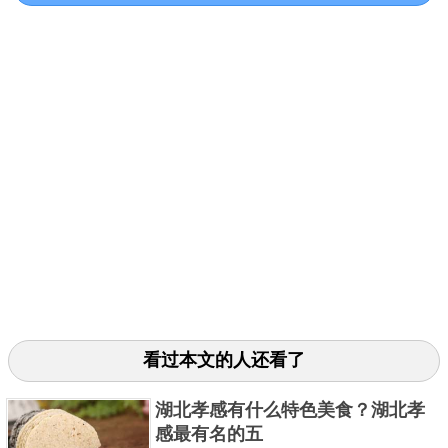
李世民是唐朝皇帝中的佼佼者，把唐朝由衰变
盛，让老百姓过上安居乐业的生活，国泰民安，非常
的富裕。他有一支功不可没的军队就是玄甲军，那是
唐朝初期第一支精锐骑兵。玄甲军是由李渊组建的，
开始的规模并不大，但训练有素，装备也精良，后面
也逐渐成为唐军的精英。李世民从小就参军，跟随着
玄甲兵一起走南闯北，他们也成为了李世民强有力的
后盾。为李世民开创开元盛世，奠定了基础。
3. 背嵬军
看过本文的人还看了
湖北孝感有什么特色美食？湖北孝
感最有名的五