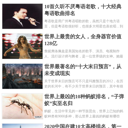
编盘点了十大推理悬疑烧脑小说排行榜，每本都是非
10首久听不厌粤语老歌，十大经典
常烧脑的经典。 1.《死亡通......
粤语歌曲排名
粤语歌是用广州粤语唱歌的歌，虽然只是个地方语
言，但是粤语歌很好听，也很多大明星也喜欢唱，到
现在为止出现了很多经典的粤语歌。可以说随便在粤
世界上最贵的女人，全身器官价值
语歌排行榜中选几首歌都是好......
128亿
詹妮弗洛佩兹是美国知名的歌手、演员、电视制作
人、流行设计师与舞者，是一位世界级的女神。她最
不可思议的是：从头到脚她总共为全身8个零件投保，
世界最著名的“十大末日预言”，从
堪称是世界上最贵的女人，如......
未变成现实
关于世界末日的预言可不只是玛雅预言的2012，在历
史的长河中，有不少关于世界末日的预言，其中有很
多关于世界末日的预言现在看来十分之可笑。绝大多
世界上最凶的10种蚂蚁排名，“子弹
数预言世界末日的人都从宗教......
蚁”实至名归
蚂蚁，生活中常见的一种节肢昆虫，世界上已知的蚂
蚁种类有9000多种，那么世界上最凶的蚂蚁有哪些
呢？下面就来认识认识一下世界上最凶的10种蚂蚁排
2020中国在建10大高楼排名，第一
名吧，其中子弹蚁真的是实至名......