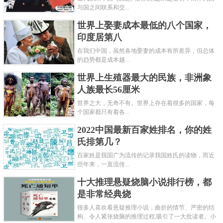
与国之间联系和交...
世界上娶妻成本最低的八个国家，
印度居第八
在我们中国，虽然各地娶妻的成本有所差异，但总体
的趋势都是成本越...
世界上生殖器最大的民族，非洲象
人族最长56厘米
世界之大，无奇不有。世界上存在着很多的国家，每
个国家都只有着各...
2022中国最新百家姓排名，你的姓
氏排第几？
百家姓是我国广为流传的记录我国姓氏的读物，而近
些年来，一直流传...
十大推理悬疑烧脑小说排行榜，都
是非常经典烧
很多人喜欢看悬疑推理小说，曲折的情节、严密的结
构、令人紧张烧脑的推理过程,吸引了一大批读者。小