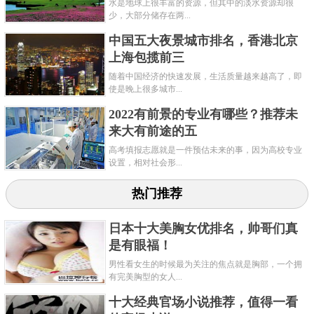
水是地球上很丰富的资源，但其中的淡水资源却很
少，大部分储存在两...
中国五大夜景城市排名，香港北京
上海包揽前三
随着中国经济的快速发展，生活质量越来越高了，即
使是晚上很多城市...
2022有前景的专业有哪些？推荐未
来大有前途的五
高考填报志愿就是一件预估未来的事，因为高校专业
设置，相对社会形...
热门推荐
日本十大美胸女优排名，帅哥们真
是有眼福！
男性看女生的时候最为关注的焦点就是胸部，一个拥
有完美胸型的女人...
十大经典官场小说推荐，值得一看