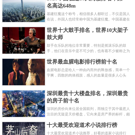
名高达648m
基建狂魔这个称号，相信很多人都听过，不仅是国人
在说，外国人也经常称中国为基建狂魔。中国基建在
世界范围内都非常知名，中国在工程建筑方面不仅速
世界十大鼓手排名，世界10大架子
度快而且质量高，我国的超......
鼓大师
鼓手在乐队的地位非常重要，特别是摇滚乐队的鼓
手，他们在音乐中是不可少的，也有着不少被称之为
鼓王，他们在不同的领域都做出了很大的贡献。现在
世界最血腥电影排行榜前十名
巴拉排行榜网小编为你们带来......
血腥电影总是给人一种由内而外的释放感，简单一个
字爽，四散的肉体残肢，感人的血量是很多人心头
爱，你也喜欢看血腥电影么？看得最爽的血腥电影又
是哪部呢？小编为大家盘点了......
深圳最贵十大楼盘排名，深圳最贵
的房子前十名
深圳的房价向来位居全国前列，而独立于其中最惹人
注目的无疑是天价楼盘，它向来是房产界的标杆，颇
有众星捧月、高处不胜寒的姿态。那么深圳最贵的十
十大最受欢迎道术小说排行榜
大楼盘是哪些？深圳土豪才......
十大最受欢迎道术小说推荐，好看的道家小说排行