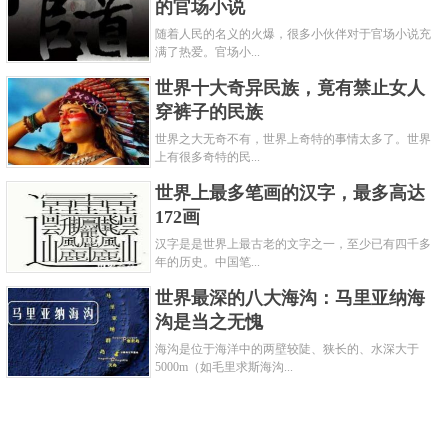
的官场小说
随着人民的名义的火爆，很多小伙伴对于官场小说充
满了热爱。官场小...
世界十大奇异民族，竟有禁止女人
穿裤子的民族
世界之大无奇不有，世界上奇特的事情太多了。世界
上有很多奇特的民...
世界上最多笔画的汉字，最多高达
172画
汉字是是世界上最古老的文字之一，至少已有四千多
年的历史。中国笔...
世界最深的八大海沟：马里亚纳海
沟是当之无愧
海沟是位于海洋中的两壁较陡、狭长的、水深大于
5000m（如毛里求斯海沟...