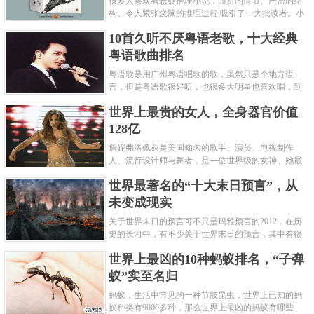
很多人喜欢看悬疑推理小说，曲折的情节、严密的结
构、令人紧张烧脑的推理过程,吸引了一大批读者。小
编盘点了十大推理悬疑烧脑小说排行榜，每本都是非
10首久听不厌粤语老歌，十大经典
常烧脑的经典。 1.《死亡通......
粤语歌曲排名
粤语歌是用广州粤语唱歌的歌，虽然只是个地方语
言，但是粤语歌很好听，也很多大明星也喜欢唱，到
现在为止出现了很多经典的粤语歌。可以说随便在粤
世界上最贵的女人，全身器官价值
语歌排行榜中选几首歌都是好......
128亿
詹妮弗洛佩兹是美国知名的歌手、演员、电视制作
人、流行设计师与舞者，是一位世界级的女神。她最
不可思议的是：从头到脚她总共为全身8个零件投保，
世界最著名的“十大末日预言”，从
堪称是世界上最贵的女人，如......
未变成现实
关于世界末日的预言可不只是玛雅预言的2012，在历
史的长河中，有不少关于世界末日的预言，其中有很
多关于世界末日的预言现在看来十分之可笑。绝大多
世界上最凶的10种蚂蚁排名，“子弹
数预言世界末日的人都从宗教......
蚁”实至名归
蚂蚁，生活中常见的一种节肢昆虫，世界上已知的蚂
蚁种类有9000多种，那么世界上最凶的蚂蚁有哪些