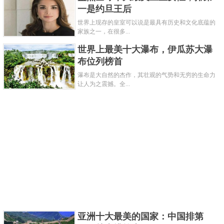
一是约旦王后
世界上现存的皇室可以说是最具有历史和文化底蕴的
家族之一，在很多...
世界上最美十大瀑布，伊瓜苏大瀑
布位列榜首
瀑布是大自然的杰作，其壮观的气势和无穷的生命力
让人为之震撼。全...
西湖位于浙江杭州，就称钱塘湖、西子湖因秀丽的湖
光山色和众多的名胜古迹闻名中外，被誉为人间天
堂。景区内群山高度都不超过400米，环布在西湖的
南、西、北三面，其中的吴山和宝石山向两只手臂一
亚洲十大最美的国家：中国排第
南一北伸向市区，构成优美的航程空间轮廓。