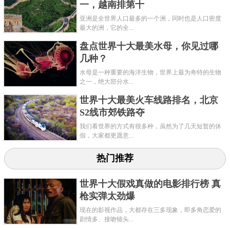
一，越南排第十
西湖原是一个海湾，由海湾而演化成为一个泻湖，由
亚洲是全世界人口最多的一个洲，同时也是人口密度
泻湖而形成一个湖泊。西湖面积约6.39平方公里，东西
最大的洲，它的全...
宽2.8公里，南北长3.2公里，分别为外西湖、西里湖、
盘点世界十大最美水母，你见过哪
几种？
北里湖、小南湖及月湖等五片湖面。
水母是一种重要的海洋生物，世界上最为奇特的生物
苏堤、白堤、月过湖面，小瀛洲、湖心亭、阮公墩顶
之一，绝大部分水...
立于湖心，西照山的雷峰塔与宝石山的宝处塔隔湖相
世界十大最美火车线路排名，北京
映，形成了一山、二塔、三岛、3D五湖的景观。西湖
S2线市郊铁路夺
以及湖光山色和人文底蕴吸引了历代文人墨克，堪称
我们看世界的方式有很多种，虽然为了几天短暂的休
假，大家都更愿意...
天下明湖。
热门推荐
关键字：
湖泊
最美
世界十大假戏真做的电影排行榜 真
共3页:
上一页
1
2
3
下一页
枪实弹太劲爆
现在的影视作品，大都存在三多现象，即多角恋爱的
剧情多、接吻镜头...