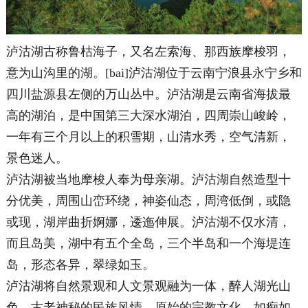
泸沽湖古称鲁枯海子，又名左索海、那西族摩梭羽，
意为山沟里的湖。[bai]泸沽湖位于云南宁浪县永宁乡和
四川盐源县左侧的万山丛中。泸沽湖是云南省海拔最
高的湖泊，是中国第三大深水湖泊，四周崇山峻岭，
一年有三个月以上的积雪期，山清水秀，空气清新，
景色迷人。
泸沽湖被当地摩梭人奉为母亲湖。泸沽湖自然造型十
分优美，周围山峦环绕，神姿仙态，周湾低倒，或隐
或现，湖岸曲折婀娜，逶迤伸展。泸沽湖不仅水清，
而且岛美，湖中有五个全岛，三个半岛和一个海堤连
岛，形态各异，翠绿如玉。
泸沽湖将自然景观和人文景观融为一体，醉人湖光山
色，古老神秘的民族风情，原始的宗教文化，如痴如