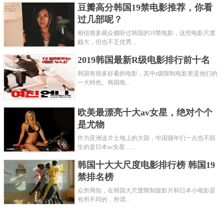
豆瓣高分韩国19禁电影推荐，你看
过几部呢？
相信很多观众都听过韩国的19禁电影，这些电影尺度
颇大，但也不乏优秀...
2019韩国最新R级电影排行前十名
韩国有很多好看的电影，其中r级限制电影更是他们的
一大特色。韩国电...
欧美最漂亮十大av女星，绝对个个
是尤物
作为亚洲这片土地上的大国，中国骚年们一点也不陌
生的是日本av女星，...
韩国十大大尺度电影排行榜 韩国19
禁排名榜
众所周知，在韩国大尺度限制级影片和日本小电影是
有所不同的，所谓...