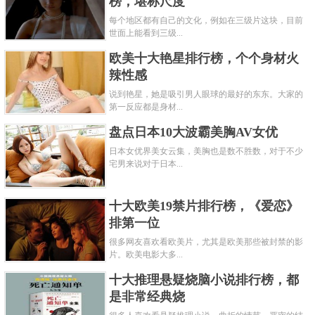
榜，堪称尺度
每个地区都有自己的文化，例如在三级片这块，目前
世面上能看到三级...
欧美十大艳星排行榜，个个身材火
辣性感
说到艳星，她是吸引男人眼球的最好的东东。大家的
第一反应都是身材...
盘点日本10大波霸美胸AV女优
日本女优界美女云集，美胸也是数不胜数，对于不少
宅男来说对于日本...
十大欧美19禁片排行榜，《爱恋》
排第一位
很多网友喜欢看欧美片，尤其是欧美那些被封禁的影
片。欧美电影大多...
十大推理悬疑烧脑小说排行榜，都
是非常经典烧