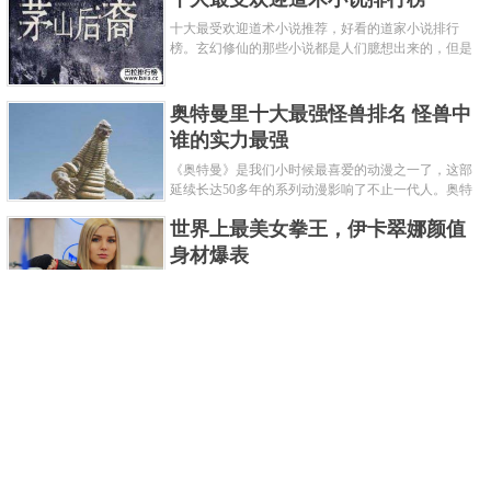
十大最受欢迎道术小说推荐，好看的道家小说排行
榜。玄幻修仙的那些小说都是人们臆想出来的，但是
道术小说就不一样了，道术自古就有流传，其中要考
究的东西太多了，写的不好就......
奥特曼里十大最强怪兽排名 怪兽中
谁的实力最强
《奥特曼》是我们小时候最喜爱的动漫之一了，这部
延续长达50多年的系列动漫影响了不止一代人。奥特
曼系列的怪物众多，但怪兽中谁最强呢？那么让我们
世界上最美女拳王，伊卡翠娜颜值
来一起来细数一下在整个奥......
身材爆表
一说起拳击，相信不少人就会兴奋不已了，而泰拳更
是个充满激情的运动项目，赛场上激烈无比。近些年
来，拳击成为了最受欢迎的运动项目之一，国内国外
2021胡润全球富豪榜，钟睒睒成为
都诞生了许多优秀的拳王。......
亚洲首富
近日，胡润研究院发布了《2021胡润全球富豪榜》。
这也是胡润研究院连续第十年发布 全球富豪榜，上榜
企业家财富计算截止日期为 2021 年 1 月 15 日。根据
泰国拳王排名前十，泰国最厉害的
榜单显示，全球新增 412 位身......
拳王排名