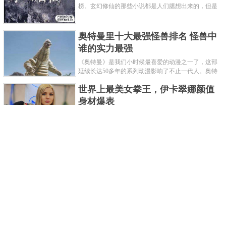
榜。玄幻修仙的那些小说都是人们臆想出来的，但是
道术小说就不一样了，道术自古就有流传，其中要考
究的东西太多了，写的不好就......
奥特曼里十大最强怪兽排名 怪兽中
谁的实力最强
《奥特曼》是我们小时候最喜爱的动漫之一了，这部
延续长达50多年的系列动漫影响了不止一代人。奥特
曼系列的怪物众多，但怪兽中谁最强呢？那么让我们
世界上最美女拳王，伊卡翠娜颜值
来一起来细数一下在整个奥......
身材爆表
一说起拳击，相信不少人就会兴奋不已了，而泰拳更
是个充满激情的运动项目，赛场上激烈无比。近些年
来，拳击成为了最受欢迎的运动项目之一，国内国外
2021胡润全球富豪榜，钟睒睒成为
都诞生了许多优秀的拳王。......
亚洲首富
近日，胡润研究院发布了《2021胡润全球富豪榜》。
这也是胡润研究院连续第十年发布 全球富豪榜，上榜
企业家财富计算截止日期为 2021 年 1 月 15 日。根据
泰国拳王排名前十，泰国最厉害的
榜单显示，全球新增 412 位身......
拳王排名
泰拳王顾名思义就是泰拳冠军级、王者级人物。泰拳