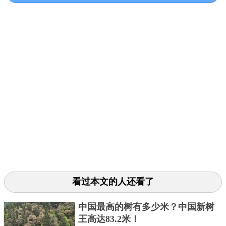
选取自然成熟的桃子削皮，将它埋到土壤里，土壤最
好选择排水良好的粗细沙土。浇水时浇到有些许水珠
从花盆漏出即可，浇雨水可以减少施肥的次数，肥料
可以使用蛋壳等富含有机质的废弃食材。后期的管理
需要给桃树充足的阳光、浇水和施肥，在桃树生长过
程中，还需要特别注意防治病虫害。如桃树常见的桃
流胶病，这是一种生理性病害，桃树的各个部位都可
能会得病，尤其是枝干。若枝干发病，则该部位树皮
粗糙、裂开、难以愈合，有棕黄色透明胶状物流出。
若流胶过多，桃树会变得虚弱，一种桃红颈天牛会在
上面产卵，加快桃树的死亡。
看过本文的人还看了
二、桃树的用途
中国最高的树有多少米？中国新树
王高达83.2米！