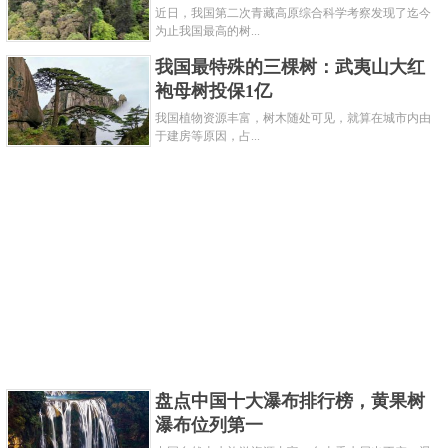
近日，我国第二次青藏高原综合科学考察发现了迄今
为止我国最高的树...
我国最特殊的三棵树：武夷山大红
袍母树投保1亿
我国植物资源丰富，树木随处可见，就算在城市内由
于建房等原因，占...
桃树是一种普遍的果树，还可以作为观赏花木供人欣
赏。桃子清甜可口，可以削皮后生吃也可以制成果干
和罐头。除此之外，桃树的叶子、花朵和果实都可以
入药，具有多种治疗效果。在一些民间传统中，桃树
还有辟邪的作用，所以我们可以看到有人佩戴着用桃
盘点中国十大瀑布排行榜，黄果树
瀑布位列第一
核打磨而成的饰品。