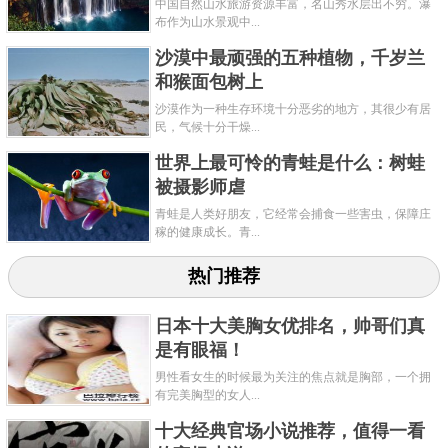
中国自然山水旅游资源丰富，名山秀水层出不穷。瀑
布作为山水景观中...
关键字：
树
最矮
沙漠中最顽强的五种植物，千岁兰
和猴面包树上
沙漠作为一种生存环境十分恶劣的地方，其很少有居
民，气候十分干燥...
世界上最可怜的青蛙是什么：树蛙
被摄影师​虐
青蛙是人类好朋友，它经常会捕食一些害虫，保障庄
稼的健康成长。青...
热门推荐
日本十大美胸女优排名，帅哥们真
是有眼福！
男性看女生的时候最为关注的焦点就是胸部，一个拥
有完美胸型的女人...
十大经典官场小说推荐，值得一看