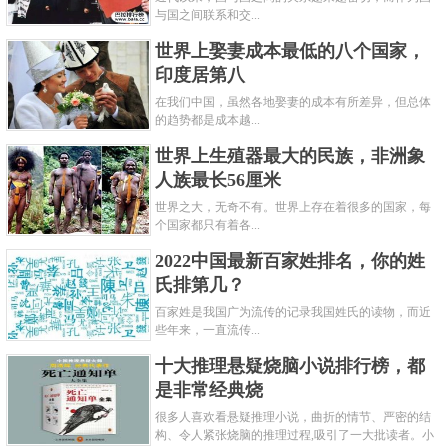
与国之间联系和交...
世界上娶妻成本最低的八个国家，
印度居第八
在我们中国，虽然各地娶妻的成本有所差异，但总体
的趋势都是成本越...
世界上生殖器最大的民族，非洲象
人族最长56厘米
世界之大，无奇不有。世界上存在着很多的国家，每
个国家都只有着各...
2022中国最新百家姓排名，你的姓
氏排第几？
百家姓是我国广为流传的记录我国姓氏的读物，而近
些年来，一直流传...
十大推理悬疑烧脑小说排行榜，都
是非常经典烧
很多人喜欢看悬疑推理小说，曲折的情节、严密的结
构、令人紧张烧脑的推理过程,吸引了一大批读者。小