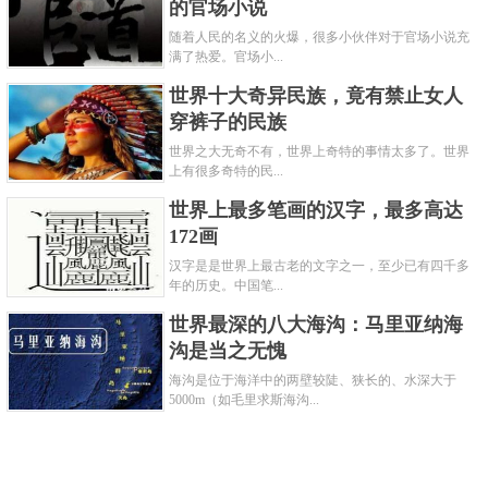
的官场小说
随着人民的名义的火爆，很多小伙伴对于官场小说充
满了热爱。官场小...
世界十大奇异民族，竟有禁止女人
穿裤子的民族
世界之大无奇不有，世界上奇特的事情太多了。世界
上有很多奇特的民...
世界上最多笔画的汉字，最多高达
172画
汉字是是世界上最古老的文字之一，至少已有四千多
年的历史。中国笔...
世界最深的八大海沟：马里亚纳海
沟是当之无愧
海沟是位于海洋中的两壁较陡、狭长的、水深大于
5000m（如毛里求斯海沟...