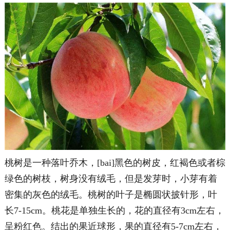
桃树是一种落叶乔木，[bai]黑色的树皮，红褐色或者棕
绿色的树枝，树身没有绒毛，但是发芽时，小芽有着
密集的灰色的绒毛。桃树的叶子是椭圆状披针形，叶
长7-15cm。桃花是单独生长的，花的直径有3cm左右，
呈粉红色。结出的果近球形，果的直径有5-7cm左右，