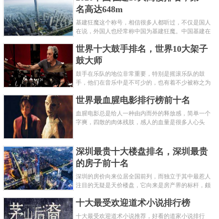
名高达648m
基建狂魔这个称号，相信很多人都听过，不仅是国人
在说，外国人也经常称中国为基建狂魔。中国基建在
世界范围内都非常知名，中国在工程建筑方面不仅速
世界十大鼓手排名，世界10大架子
度快而且质量高，我国的超......
鼓大师
鼓手在乐队的地位非常重要，特别是摇滚乐队的鼓
手，他们在音乐中是不可少的，也有着不少被称之为
鼓王，他们在不同的领域都做出了很大的贡献。现在
世界最血腥电影排行榜前十名
巴拉排行榜网小编为你们带来......
血腥电影总是给人一种由内而外的释放感，简单一个
字爽，四散的肉体残肢，感人的血量是很多人心头
爱，你也喜欢看血腥电影么？看得最爽的血腥电影又
是哪部呢？小编为大家盘点了......
深圳最贵十大楼盘排名，深圳最贵
的房子前十名
深圳的房价向来位居全国前列，而独立于其中最惹人
注目的无疑是天价楼盘，它向来是房产界的标杆，颇
有众星捧月、高处不胜寒的姿态。那么深圳最贵的十
十大最受欢迎道术小说排行榜
大楼盘是哪些？深圳土豪才......
十大最受欢迎道术小说推荐，好看的道家小说排行