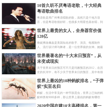
编盘点了十大推理悬疑烧脑小说排行榜，每本都是非
10首久听不厌粤语老歌，十大经典
常烧脑的经典。 1.《死亡通......
粤语歌曲排名
粤语歌是用广州粤语唱歌的歌，虽然只是个地方语
言，但是粤语歌很好听，也很多大明星也喜欢唱，到
现在为止出现了很多经典的粤语歌。可以说随便在粤
世界上最贵的女人，全身器官价值
语歌排行榜中选几首歌都是好......
128亿
詹妮弗洛佩兹是美国知名的歌手、演员、电视制作
人、流行设计师与舞者，是一位世界级的女神。她最
不可思议的是：从头到脚她总共为全身8个零件投保，
世界最著名的“十大末日预言”，从
堪称是世界上最贵的女人，如......
未变成现实
关于世界末日的预言可不只是玛雅预言的2012，在历
史的长河中，有不少关于世界末日的预言，其中有很
多关于世界末日的预言现在看来十分之可笑。绝大多
世界上最凶的10种蚂蚁排名，“子弹
数预言世界末日的人都从宗教......
蚁”实至名归
蚂蚁，生活中常见的一种节肢昆虫，世界上已知的蚂
蚁种类有9000多种，那么世界上最凶的蚂蚁有哪些
呢？下面就来认识认识一下世界上最凶的10种蚂蚁排
2020中国在建10大高楼排名，第一
名吧，其中子弹蚁真的是实至名......