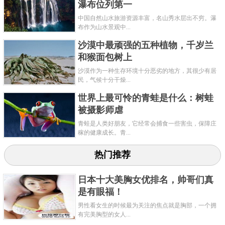
瀑布位列第一
中国自然山水旅游资源丰富，名山秀水层出不穷。瀑
布作为山水景观中...
沙漠中最顽强的五种植物，千岁兰
和猴面包树上
沙漠作为一种生存环境十分恶劣的地方，其很少有居
民，气候十分干燥...
世界上最可怜的青蛙是什么：树蛙
被摄影师​虐
青蛙是人类好朋友，它经常会捕食一些害虫，保障庄
稼的健康成长。青...
热门推荐
日本十大美胸女优排名，帅哥们真
是有眼福！
男性看女生的时候最为关注的焦点就是胸部，一个拥
有完美胸型的女人...