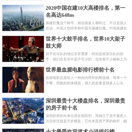
呢？下面就来认识认识一下世界上最凶的10种蚂蚁排
2020中国在建10大高楼排名，第一
名吧，其中子弹蚁真的是实至名......
名高达648m
基建狂魔这个称号，相信很多人都听过，不仅是国人
在说，外国人也经常称中国为基建狂魔。中国基建在
世界范围内都非常知名，中国在工程建筑方面不仅速
世界十大鼓手排名，世界10大架子
度快而且质量高，我国的超......
鼓大师
鼓手在乐队的地位非常重要，特别是摇滚乐队的鼓
手，他们在音乐中是不可少的，也有着不少被称之为
鼓王，他们在不同的领域都做出了很大的贡献。现在
世界最血腥电影排行榜前十名
巴拉排行榜网小编为你们带来......
血腥电影总是给人一种由内而外的释放感，简单一个
字爽，四散的肉体残肢，感人的血量是很多人心头
爱，你也喜欢看血腥电影么？看得最爽的血腥电影又
是哪部呢？小编为大家盘点了......
深圳最贵十大楼盘排名，深圳最贵
的房子前十名
深圳的房价向来位居全国前列，而独立于其中最惹人
注目的无疑是天价楼盘，它向来是房产界的标杆，颇
有众星捧月、高处不胜寒的姿态。那么深圳最贵的十
十大最受欢迎道术小说排行榜
大楼盘是哪些？深圳土豪才......