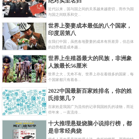
绝对实至名归
近代以来，国与国之间的关系越来越密切，而作为国
与国之间联系和交...
世界上娶妻成本最低的八个国家，
印度居第八
在我们中国，虽然各地娶妻的成本有所差异，但总体
的趋势都是成本越...
世界上生殖器最大的民族，非洲象
人族最长56厘米
世界之大，无奇不有。世界上存在着很多的国家，每
个国家都只有着各...
2022中国最新百家姓排名，你的姓
氏排第几？
百家姓是我国广为流传的记录我国姓氏的读物，而近
些年来，一直流传...
十大推理悬疑烧脑小说排行榜，都
是非常经典烧