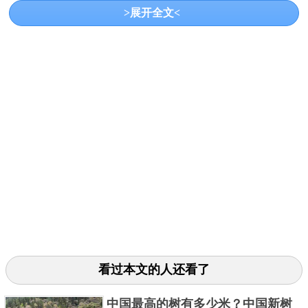
>展开全文<
银杏树王，位于山东省日照市莒县，此树高24.7米，经
纬15.7米，需近10人手拉手方能将其围抱，树冠覆盖
600余平方米，据载推算已经有近5000年的树龄。又被
称作“天下第一银杏树”。
3、轩辕柏
看过本文的人还看了
中国最高的树有多少米？中国新树