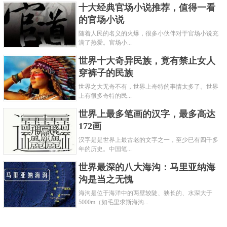
十大经典官场小说推荐，值得一看
的官场小说
随着人民的名义的火爆，很多小伙伴对于官场小说充
满了热爱。官场小...
世界十大奇异民族，竟有禁止女人
穿裤子的民族
世界之大无奇不有，世界上奇特的事情太多了。世界
上有很多奇特的民...
世界上最多笔画的汉字，最多高达
172画
汉字是是世界上最古老的文字之一，至少已有四千多
年的历史。中国笔...
世界最深的八大海沟：马里亚纳海
沟是当之无愧
海沟是位于海洋中的两壁较陡、狭长的、水深大于
5000m（如毛里求斯海沟...