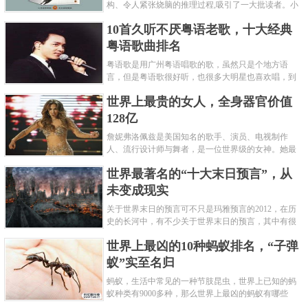
构、令人紧张烧脑的推理过程,吸引了一大批读者。小
编盘点了十大推理悬疑烧脑小说排行榜，每本都是非
10首久听不厌粤语老歌，十大经典
常烧脑的经典。 1.《死亡通......
粤语歌曲排名
粤语歌是用广州粤语唱歌的歌，虽然只是个地方语
言，但是粤语歌很好听，也很多大明星也喜欢唱，到
现在为止出现了很多经典的粤语歌。可以说随便在粤
世界上最贵的女人，全身器官价值
语歌排行榜中选几首歌都是好......
128亿
詹妮弗洛佩兹是美国知名的歌手、演员、电视制作
人、流行设计师与舞者，是一位世界级的女神。她最
不可思议的是：从头到脚她总共为全身8个零件投保，
世界最著名的“十大末日预言”，从
堪称是世界上最贵的女人，如......
未变成现实
关于世界末日的预言可不只是玛雅预言的2012，在历
史的长河中，有不少关于世界末日的预言，其中有很
多关于世界末日的预言现在看来十分之可笑。绝大多
世界上最凶的10种蚂蚁排名，“子弹
数预言世界末日的人都从宗教......
蚁”实至名归
蚂蚁，生活中常见的一种节肢昆虫，世界上已知的蚂
蚁种类有9000多种，那么世界上最凶的蚂蚁有哪些
呢？下面就来认识认识一下世界上最凶的10种蚂蚁排