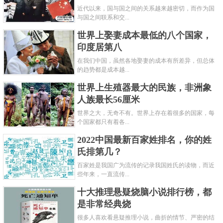
近代以来，国与国之间的关系越来越密切，而作为国
与国之间联系和交...
世界上娶妻成本最低的八个国家，
印度居第八
在我们中国，虽然各地娶妻的成本有所差异，但总体
的趋势都是成本越...
世界上生殖器最大的民族，非洲象
人族最长56厘米
世界之大，无奇不有。世界上存在着很多的国家，每
个国家都只有着各...
2022中国最新百家姓排名，你的姓
氏排第几？
百家姓是我国广为流传的记录我国姓氏的读物，而近
些年来，一直流传...
十大推理悬疑烧脑小说排行榜，都
是非常经典烧
很多人喜欢看悬疑推理小说，曲折的情节、严密的结