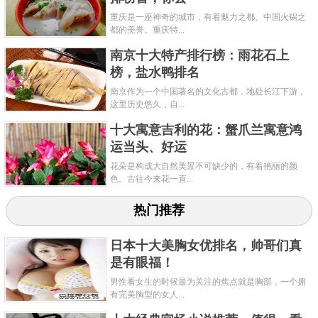
重庆是一座神奇的城市，有着魅力之都、中国火锅之
都的美誉。重庆特...
南京十大特产排行榜：雨花石上
榜，盐水鸭排名
南京作为一个中国著名的文化古都，地处长江下游，
这里历史悠久，自...
十大寓意吉利的花：蟹爪兰寓意鸿
运当头、好运
花朵是构成大自然美景不可缺少的，有着艳丽的颜
色。古往今来花一直...
热门推荐
日本十大美胸女优排名，帅哥们真
是有眼福！
男性看女生的时候最为关注的焦点就是胸部，一个拥
有完美胸型的女人...