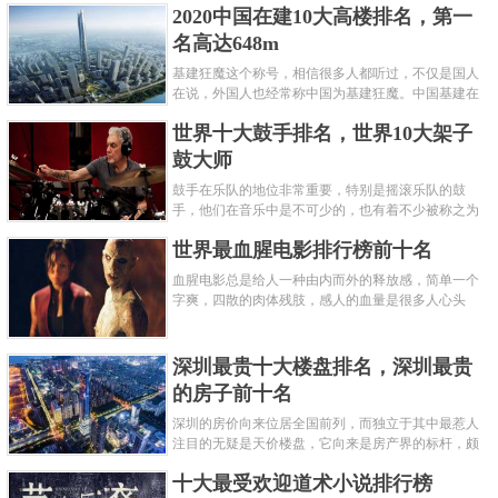
2020中国在建10大高楼排名，第一
名吧，其中子弹蚁真的是实至名......
名高达648m
基建狂魔这个称号，相信很多人都听过，不仅是国人
在说，外国人也经常称中国为基建狂魔。中国基建在
世界范围内都非常知名，中国在工程建筑方面不仅速
世界十大鼓手排名，世界10大架子
度快而且质量高，我国的超......
鼓大师
鼓手在乐队的地位非常重要，特别是摇滚乐队的鼓
手，他们在音乐中是不可少的，也有着不少被称之为
鼓王，他们在不同的领域都做出了很大的贡献。现在
世界最血腥电影排行榜前十名
巴拉排行榜网小编为你们带来......
血腥电影总是给人一种由内而外的释放感，简单一个
字爽，四散的肉体残肢，感人的血量是很多人心头
爱，你也喜欢看血腥电影么？看得最爽的血腥电影又
是哪部呢？小编为大家盘点了......
深圳最贵十大楼盘排名，深圳最贵
的房子前十名
深圳的房价向来位居全国前列，而独立于其中最惹人
注目的无疑是天价楼盘，它向来是房产界的标杆，颇
有众星捧月、高处不胜寒的姿态。那么深圳最贵的十
十大最受欢迎道术小说排行榜
大楼盘是哪些？深圳土豪才......