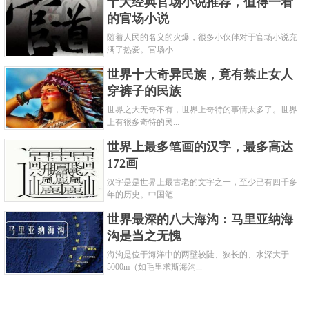
十大经典官场小说推荐，值得一看
的官场小说
随着人民的名义的火爆，很多小伙伴对于官场小说充
满了热爱。官场小...
世界十大奇异民族，竟有禁止女人
穿裤子的民族
世界之大无奇不有，世界上奇特的事情太多了。世界
上有很多奇特的民...
世界上最多笔画的汉字，最多高达
172画
汉字是是世界上最古老的文字之一，至少已有四千多
年的历史。中国笔...
世界最深的八大海沟：马里亚纳海
沟是当之无愧
海沟是位于海洋中的两壁较陡、狭长的、水深大于
5000m（如毛里求斯海沟...