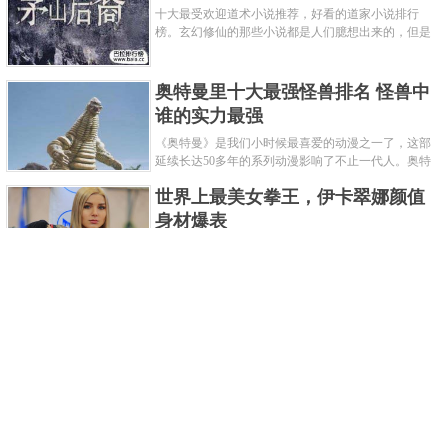
十大最受欢迎道术小说推荐，好看的道家小说排行
榜。玄幻修仙的那些小说都是人们臆想出来的，但是
道术小说就不一样了，道术自古就有流传，其中要考
究的东西太多了，写的不好就......
奥特曼里十大最强怪兽排名 怪兽中
谁的实力最强
《奥特曼》是我们小时候最喜爱的动漫之一了，这部
延续长达50多年的系列动漫影响了不止一代人。奥特
曼系列的怪物众多，但怪兽中谁最强呢？那么让我们
世界上最美女拳王，伊卡翠娜颜值
来一起来细数一下在整个奥......
身材爆表
一说起拳击，相信不少人就会兴奋不已了，而泰拳更
是个充满激情的运动项目，赛场上激烈无比。近些年
来，拳击成为了最受欢迎的运动项目之一，国内国外
2021胡润全球富豪榜，钟睒睒成为
都诞生了许多优秀的拳王。......
亚洲首富
近日，胡润研究院发布了《2021胡润全球富豪榜》。
这也是胡润研究院连续第十年发布 全球富豪榜，上榜
企业家财富计算截止日期为 2021 年 1 月 15 日。根据
泰国拳王排名前十，泰国最厉害的
榜单显示，全球新增 412 位身......
拳王排名