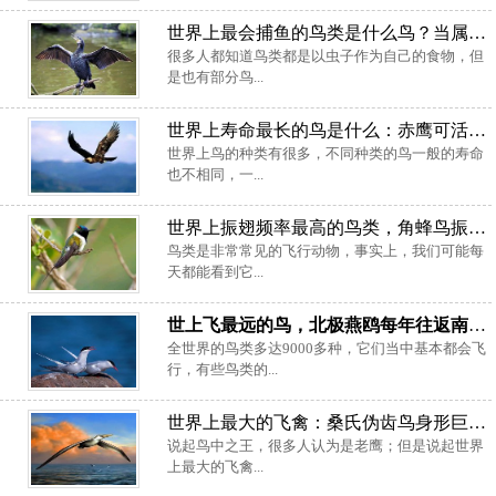
世界上最会捕鱼的鸟类是什么鸟？当属鸬鹚捕鱼本领最好
很多人都知道鸟类都是以虫子作为自己的食物，但
是也有部分鸟...
世界上寿命最长的鸟是什么：赤鹰可活达70多年
世界上鸟的种类有很多，不同种类的鸟一般的寿命
也不相同，一...
世界上振翅频率最高的鸟类，角蜂鸟振翅频率为90次/秒
鸟类是非常常见的飞行动物，事实上，我们可能每
天都能看到它...
世上飞最远的鸟，北极燕鸥每年往返南北极一次
全世界的鸟类多达9000多种，它们当中基本都会飞
行，有些鸟类的...
世界上最大的飞禽：桑氏伪齿鸟身形巨大，翼展达7.3米
说起鸟中之王，很多人认为是老鹰；但是说起世界
上最大的飞禽...