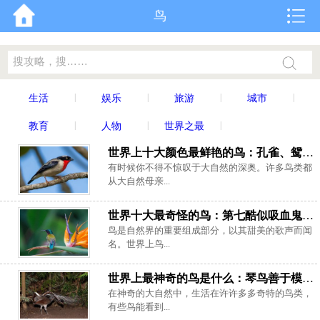
鸟
|
|
|
|
生活
娱乐
旅游
城市
|
|
|
教育
人物
世界之最
世界上十大颜色最鲜艳的鸟：孔雀、鸳鸯双双上榜
有时候你不得不惊叹于大自然的深奥。许多鸟类都
从大自然母亲...
世界十大最奇怪的鸟：第七酷似吸血鬼，天堂鸟排第一
鸟是自然界的重要组成部分，以其甜美的歌声而闻
名。世界上鸟...
世界上最神奇的鸟是什么：琴鸟善于模仿一切声音，却不会飞！
在神奇的大自然中，生活在许许多多奇特的鸟类，
有些鸟能看到...