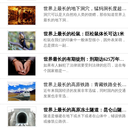
世界上最长的地下洞穴，猛犸洞长度超1000公里
洞穴可以是大自然给人类的馈赠，那你知道世界上
最长的地下洞...
世界上最长的松鼠：巨松鼠体长可达1米
松鼠在我们的印象中一般体型很小，因外表呆萌，
总是摆出一副...
世界最长的有期徒刑：刑期达625万年（只因口号声最大）
如果有人触犯了法律就要受到法律的惩罚，这在每
个国家都是一...
世界上最长的高原铁路：青藏铁路全长1956千米
近年来我国经济的发展非常迅猛，同时国内的交通
发展也非常迅...
世界上最长的高原冻土隧道：昆仑山隧道长1686米
隧道是修建在地下或水下或者在山体中，铺设铁路
或修筑公路供...