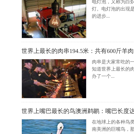
电灯泡，又称为白
灯。电灯泡的出现
的进步...
世界上最长的肉串194.5米：共有600斤羊肉
肉串是大家常吃的
知道世界上最长的肉
办了一个...
世界上嘴巴最长的鸟澳洲鹈鹕：嘴巴长度达
在地球上的各种鸟
南美洲的巨嘴鸟，