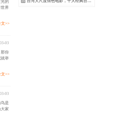
10
台湾大尺度情色电影，十大经典台湾三级
发光的
:32:57
着世界
文>>
03-03
。那你
:24:52
吧就举
文>>
03-03
的鸟是
:07:49
为大家