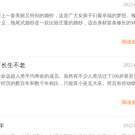
2022-
穿上一套美丽又特别的婚纱，这是广大女孩子们最幸福的梦想。
12:
含义，拖尾式婚纱是一款比较庄重的婚纱，适合身材苗条修长的M
阅读全
可长生不老
2022-
命远超人类平均寿命的成员。虽然有不少人类活过了100岁甚至
11
所经历的数百年和数千年相比，只能算小巫见大巫。而且有些动
阅读全
年
2022-