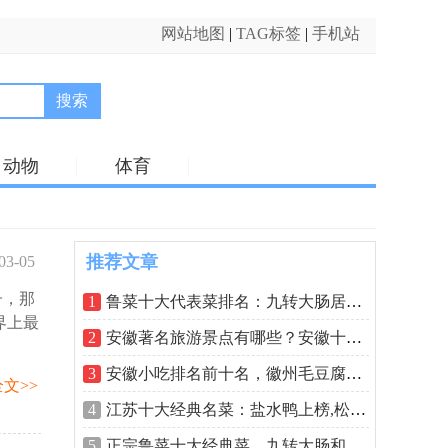
网站地图
|
TAG标签
|
手机站
搜索
动物
体育
推荐文章
03-05
子，那
55:33
1
鲁菜十大代表菜排名：九转大肠居魁首，
界上最
2
安徽著名旅游景点有哪些？安徽十大著名
3
安徽小吃排名前十名，徽州毛豆腐排在第
文>>
4
江苏十大经典名菜：盐水鸭上榜,松鼠桂鱼
5
正宗鲁菜十大经典菜，九转大肠和糖醋鲤