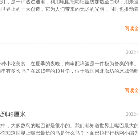
炽灯，是一种透过通电，利用电阻把幼细丝线加热至白炽，用来
11
是世界上的一大创造，它为人们带来的无尽的光明，同时也推动
阅读全
2022-
一种小吃美食，在夏季的夜晚，肉串配啤酒是一件极为舒爽的事
11
串有多长吗？在2015年的10月份，位于我国河北廊坊的冰城酒
阅读全
到49厘米
2022-
类中，大多数鸟的嘴巴都是很小的。我们都知道世界上嘴巴最大
11
那你知道世界上嘴巴最长的鸟是什么鸟？下面巴拉排行榜网小编