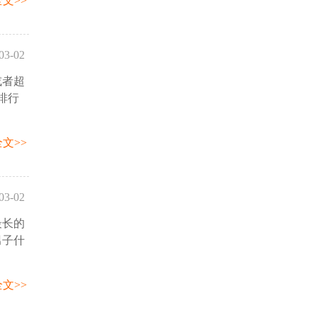
文>>
03-02
或者超
10:29
排行
文>>
03-02
最长的
55:27
男子什
文>>