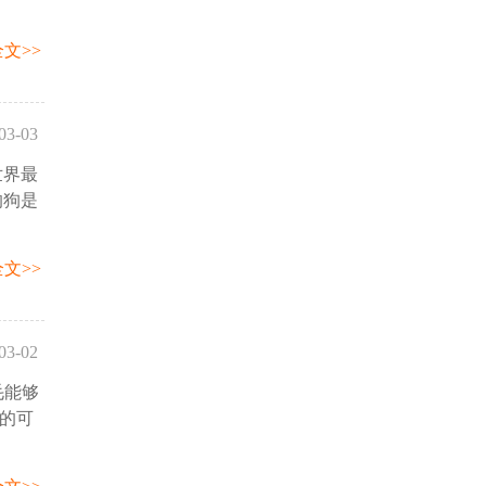
文>>
03-03
世界最
59:44
的狗是
文>>
03-02
毛能够
57:01
的可