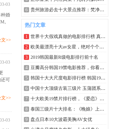
03-03
6
贵州旅游必去十大景点推荐：梵净山居第
每种婚
10:09
M。
热门文章
1
世界十大假戏真做的电影排行榜 真枪实弹
文>>
2
欧美最漂亮十大av女星，绝对个个是尤物
3
2019韩国最新R级电影排行前十名
03-03
4
豆瓣高分韩国19禁电影推荐，你看过几部
更
:52:47
5
韩国十大大尺度电影排行榜 韩国19禁排名
物还可
6
中国十大顶级古装三级片 玉蒲团系列最经
文>>
7
十大欧美19禁片排行榜，《爱恋》排第一
8
泰国三级片十大排名：《晚娘》上榜，堪
9
盘点日本10大波霸美胸AV女优
03-03