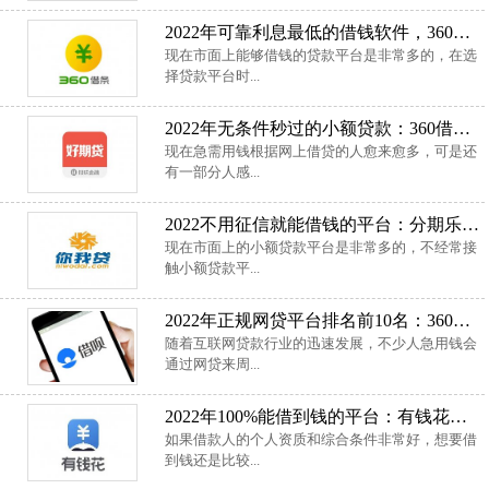
2022年可靠利息最低的借钱软件，360借条位列榜首
现在市面上能够借钱的贷款平台是非常多的，在选
择贷款平台时...
2022年无条件秒过的小额贷款：360借条第四，好期贷居榜首
现在急需用钱根据网上借贷的人愈来愈多，可是还
有一部分人感...
2022不用征信就能借钱的平台：分期乐上榜，你我贷第一
现在市面上的小额贷款平台是非常多的，不经常接
触小额贷款平...
2022年正规网贷平台排名前10名：360借条上榜，借呗位列第一
随着互联网贷款行业的迅速发展，不少人急用钱会
通过网贷来周...
2022年100%能借到钱的平台：有钱花位列榜首
如果借款人的个人资质和综合条件非常好，想要借
到钱还是比较...