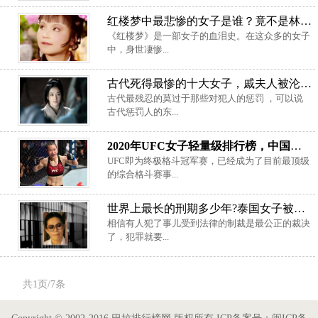
红楼梦中最悲惨的女子是谁？竟不是林黛玉
《红楼梦》是一部女子的血泪史。在这众多的女子
中，身世凄惨...
古代死得最惨的十大女子，戚夫人被沦为人彘
古代最残忍的莫过于那些对犯人的惩罚 ，可以说
古代惩罚人的东...
2020年UFC女子轻量级排行榜，中国伟丽夺冠军
UFC即为终极格斗冠军赛，已经成为了目前最顶级
的综合格斗赛事...
世界上最长的刑期多少年?泰国女子被判14万年
相信有人犯了事儿受到法律的制裁是最公正的裁决
了，犯罪就要...
共1页/7条