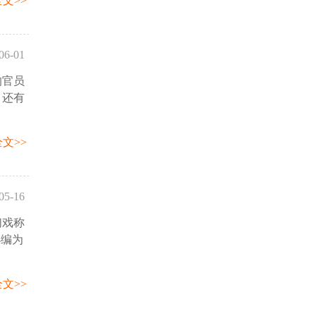
文>>
06-01
的官员
27:19
，还有
文>>
05-16
们戏称
:14:21
小编为
文>>