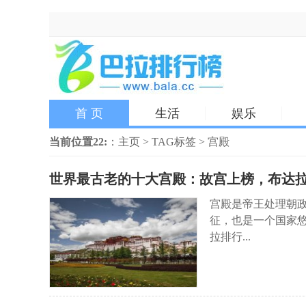
首 页
生活
娱乐
当前位置22:
：
主页
>
TAG标签
> 宫殿
世界最古老的十大宫殿：故宫上榜，布达拉
宫殿是帝王处理朝政
征，也是一个国家
拉排行...