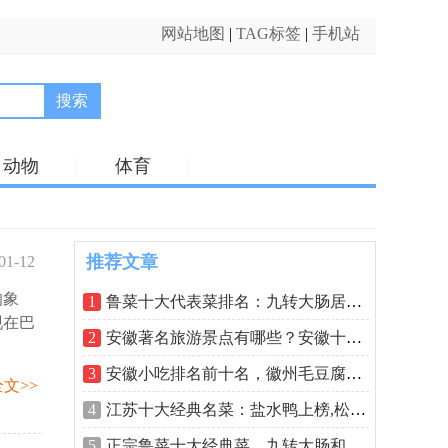
网站地图
|
TAG标签
|
手机站
搜索
动物
体育
推荐文章
01-12
的象
06:15
1
鲁菜十大代表菜排名：九转大肠居魁首，
现在巴
2
安徽著名旅游景点有哪些？安徽十大著名
3
安徽小吃排名前十名，徽州毛豆腐排在第
文>>
4
江苏十大经典名菜：盐水鸭上榜,松鼠桂鱼
5
正宗鲁菜十大经典菜，九转大肠和糖醋鲤