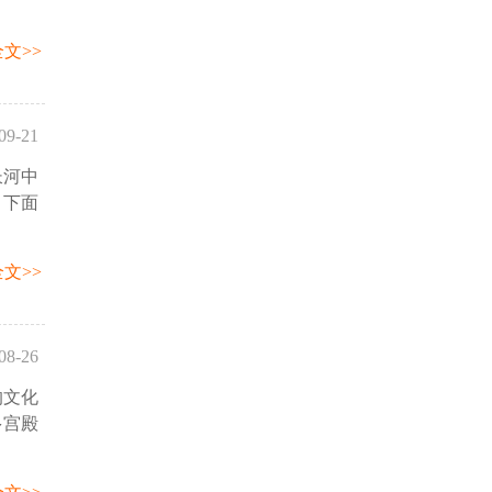
文>>
09-21
长河中
14:13
。下面
文>>
08-26
的文化
:14:33
多宫殿