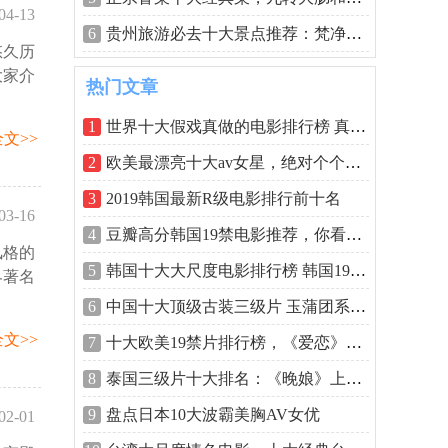
04-13
6
贵州旅游必去十大景点推荐：梵净山居第
悠久历
55:18
大家介
热门文章
1
世界十大假戏真做的电影排行榜 真枪实弹
文>>
2
欧美最漂亮十大av女星，绝对个个是尤物
3
2019韩国最新R级电影排行前十名
03-16
4
豆瓣高分韩国19禁电影推荐，你看过几部
风格的
24:40
5
韩国十大大尺度电影排行榜 韩国19禁排名
界著名
6
中国十大顶级古装三级片 玉蒲团系列最经
文>>
7
十大欧美19禁片排行榜，《爱恋》排第一
8
泰国三级片十大排名：《晚娘》上榜，堪
9
盘点日本10大波霸美胸AV女优
02-01