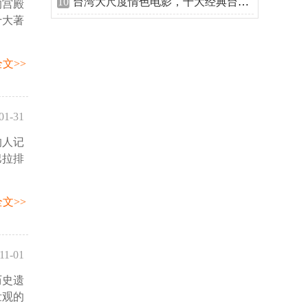
10
台湾大尺度情色电影，十大经典台湾三级
的宫殿
59:42
十大著
文>>
01-31
的人记
47:19
巴拉排
文>>
11-01
历史遗
22:40
壮观的