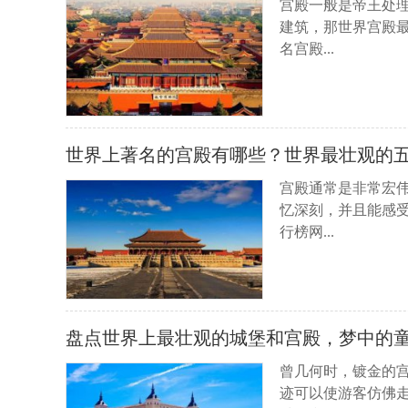
宫殿一般是帝王处
建筑，那世界宫殿
名宫殿...
世界上著名的宫殿有哪些？世界最壮观的
宫殿通常是非常宏
忆深刻，并且能感
行榜网...
盘点世界上最壮观的城堡和宫殿，梦中的
曾几何时，镀金的
迹可以使游客仿佛