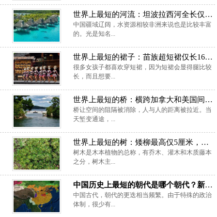
世界上最短的河流：坦波拉西河全长仅有20米
中国疆域辽阔，水资源相较非洲来说也是比较丰富
的。光是知名...
世界上最短的裙子：苗族超短裙仅长16厘米
很多女孩子都喜欢穿短裙，因为短裙会显得腿比较
长，而且想要...
世界上最短的桥：横跨加拿大和美国间，长度不到10米
桥让空间的阻隔被消除，人与人的距离被拉近。当
天堑变通途，...
世界上最短的树：矮柳最高仅5厘米，最矮仅1厘米
树木是木本植物的总称，有乔木、灌木和木质藤本
之分，树木主...
中国历史上最短的朝代是哪个朝代？新朝仅存在14年
中国古代，朝代的更迭相当频繁。由于特殊的政治
体制，很少有...