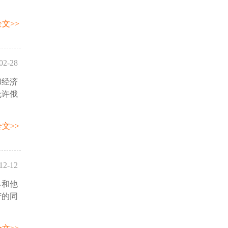
文>>
02-28
和经济
02:17
允许俄
文>>
12-12
界和他
28:05
苦的同