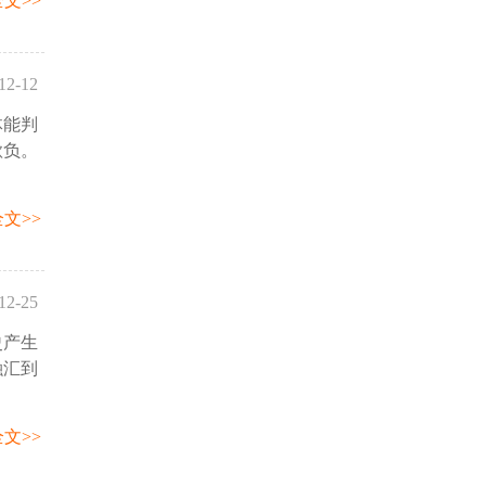
文>>
12-12
体能判
:20:30
欺负。
文>>
12-25
史产生
34:46
融汇到
文>>