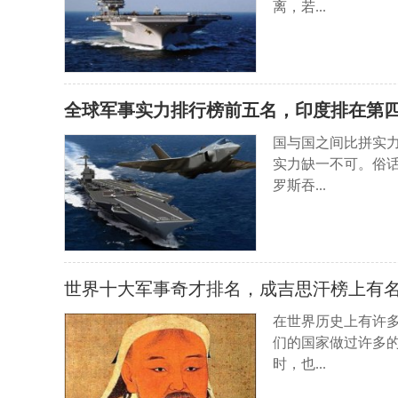
离，若...
全球军事实力排行榜前五名，印度排在第
国与国之间比拼实
实力缺一不可。俗
罗斯吞...
世界十大军事奇才排名，成吉思汗榜上有
在世界历史上有许
们的国家做过许多
时，也...