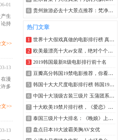
06-01
6
贵州旅游必去十大景点推荐：梵净山居第
史产生
59:48
：论持
热门文章
1
世界十大假戏真做的电影排行榜 真枪实弹
文>>
2
欧美最漂亮十大av女星，绝对个个是尤物
3
2019韩国最新R级电影排行前十名
03-13
4
豆瓣高分韩国19禁电影推荐，你看过几部
。在漫
23:48
5
韩国十大大尺度电影排行榜 韩国19禁排名
过许多
6
中国十大顶级古装三级片 玉蒲团系列最经
文>>
7
十大欧美19禁片排行榜，《爱恋》排第一
8
泰国三级片十大排名：《晚娘》上榜，堪
9
盘点日本10大波霸美胸AV女优
03-13