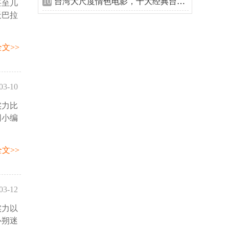
10
台湾大尺度情色电影，十大经典台湾三级
甚至几
55:10
天巴拉
文>>
03-10
实力比
27:36
网小编
文>>
03-12
实力以
50:30
扑朔迷