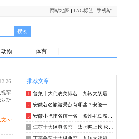
网站地图
|
TAG标签
|
手机站
搜索
动物
体育
推荐文章
12-26
忽视军
47:52
1
鲁菜十大代表菜排名：九转大肠居魁首，
俄罗斯
2
安徽著名旅游景点有哪些？安徽十大著名
3
安徽小吃排名前十名，徽州毛豆腐排在第
文>>
4
江苏十大经典名菜：盐水鸭上榜,松鼠桂鱼
5
正宗鲁菜十大经典菜，九转大肠和糖醋鲤