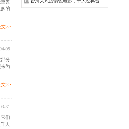
10
台湾大尺度情色电影，十大经典台湾三级
关重要
08:17
最多的
文>>
04-05
大部分
53:24
便来为
文>>
03-31
，它们
53:02
足千人