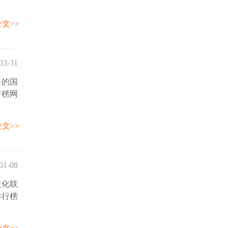
文>>
03-31
多的国
43:39
行榜网
文>>
01-08
文化联
55:29
排行榜