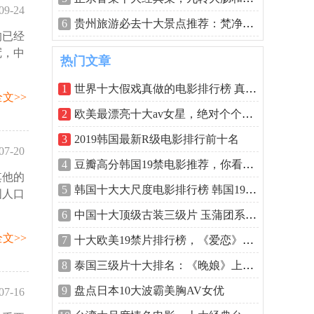
09-24
6
贵州旅游必去十大景点推荐：梵净山居第
均已经
48:05
冠，中
热门文章
1
世界十大假戏真做的电影排行榜 真枪实弹
文>>
2
欧美最漂亮十大av女星，绝对个个是尤物
3
2019韩国最新R级电影排行前十名
07-20
4
豆瓣高分韩国19禁电影推荐，你看过几部
其他的
09:48
5
韩国十大大尺度电影排行榜 韩国19禁排名
国人口
6
中国十大顶级古装三级片 玉蒲团系列最经
文>>
7
十大欧美19禁片排行榜，《爱恋》排第一
8
泰国三级片十大排名：《晚娘》上榜，堪
9
盘点日本10大波霸美胸AV女优
07-16