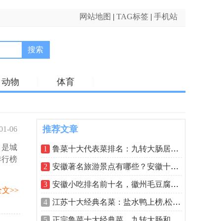
网站地图
|
TAG标签
|
手机站
搜索
动物
体育
推荐文章
01-06
，是城
32:26
1
鲁菜十大代表菜排名：九转大肠居魁首，
排行榜
2
安徽著名旅游景点有哪些？安徽十大著名
3
安徽小吃排名前十名，徽州毛豆腐排在第
文>>
4
江苏十大经典名菜：盐水鸭上榜,松鼠桂鱼
5
正宗鲁菜十大经典菜，九转大肠和糖醋鲤