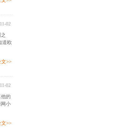
文>>
11-02
洲之
16:12
知道欧
文>>
11-02
其他的
41:31
榜网小
文>>