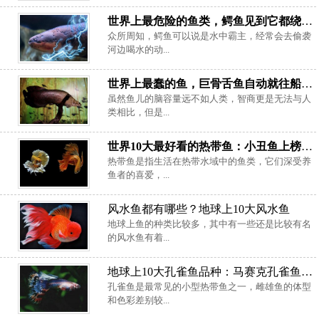
世界上最危险的鱼类，鳄鱼见到它都绕道走
众所周知，鳄鱼可以说是水中霸主，经常会去偷袭
河边喝水的动...
世界上最蠢的鱼，巨骨舌鱼自动就往船里跳
虽然鱼儿的脑容量远不如人类，智商更是无法与人
类相比，但是...
世界10大最好看的热带鱼：小丑鱼上榜，泰国斗鱼夺冠
热带鱼是指生活在热带水域中的鱼类，它们深受养
鱼者的喜爱，...
风水鱼都有哪些？地球上10大风水鱼
地球上鱼的种类比较多，其中有一些还是比较有名
的风水鱼有着...
地球上10大孔雀鱼品种：马赛克孔雀鱼独占鳌头
孔雀鱼是最常见的小型热带鱼之一，雌雄鱼的体型
和色彩差别较...