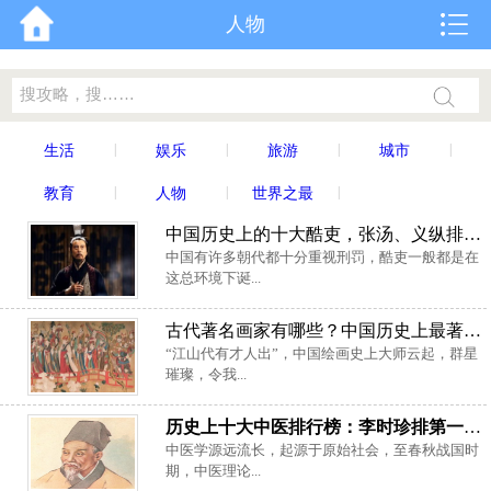
人物
|
|
|
|
生活
娱乐
旅游
城市
|
|
|
教育
人物
世界之最
中国历史上的十大酷吏，张汤、义纵排前两名
中国有许多朝代都十分重视刑罚，酷吏一般都是在
这总环境下诞...
古代著名画家有哪些？中国历史上最著名的五大画家
“江山代有才人出”，中国绘画史上大师云起，群星
璀璨，令我...
历史上十大中医排行榜：李时珍排第一位，华佗排第二位
中医学源远流长，起源于原始社会，至春秋战国时
期，中医理论...