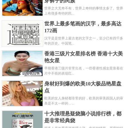
穿裤子的民族
世界之大无奇不有，世界上奇特的事情太多了。世界
上有很多奇特的民...
世界上最多笔画的汉字，最多高达
172画
汉字是是世界上最古老的文字之一，至少已有四千多
年的历史。中国笔...
香港三级片女星排名榜 香港十大美
艳女星
早期香港三级片非常出名，一些香港性感女星靠着在
片中不俗的表现红...
身材好到爆的欧美10大极品艳星盘
点
欧美的女人身材都非常的好，欧美的审美跟国人的审
美是不太一样的，...
十大推理悬疑烧脑小说排行榜，都
是非常经典烧