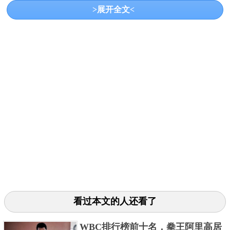
>展开全文<
代最具摧毁力的拳王。泰森曾凭借毁灭性的风格击败
了多名名将，并一度被认为是世界最年轻重量级拳击
冠军和世界上最好的重量级拳击手之一，在退役后还
先后参演了多部电影作品。
3.乔·路易斯
看过本文的人还看了
WBC排行榜前十名，拳王阿里高居