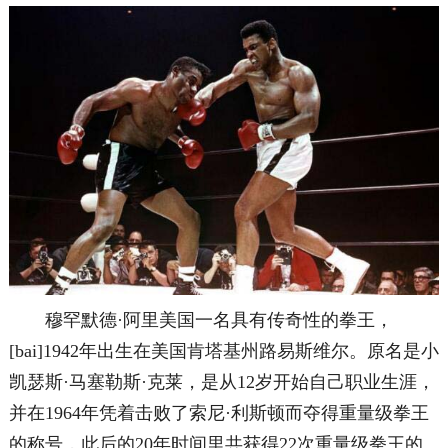
穆罕默德·阿里美国一名具有传奇性的拳王，
[bai]1942年出生在美国肯塔基州路易斯维尔。原名是小
凯瑟斯·马塞勒斯·克莱，是从12岁开始自己职业生涯，
并在1964年凭着击败了索尼·利斯顿而夺得重量级拳王
的称号，此后的20年时间里共获得22次重量级拳王的