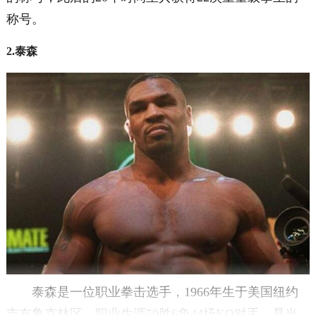
称号。
2.泰森
泰森是一位职业拳击选手，1966年生于美国纽约
市布鲁克林区，职业生涯50胜6负44场KO对手，是当