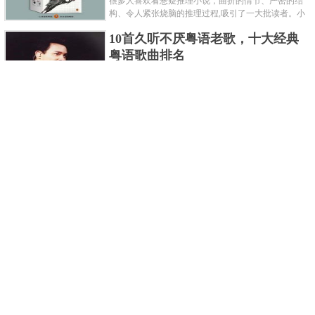
很多人喜欢看悬疑推理小说，曲折的情节、严密的结
构、令人紧张烧脑的推理过程,吸引了一大批读者。小
编盘点了十大推理悬疑烧脑小说排行榜，每本都是非
10首久听不厌粤语老歌，十大经典
常烧脑的经典。 1.《死亡通......
粤语歌曲排名
粤语歌是用广州粤语唱歌的歌，虽然只是个地方语
言，但是粤语歌很好听，也很多大明星也喜欢唱，到
现在为止出现了很多经典的粤语歌。可以说随便在粤
世界上最贵的女人，全身器官价值
语歌排行榜中选几首歌都是好......
128亿
詹妮弗洛佩兹是美国知名的歌手、演员、电视制作
人、流行设计师与舞者，是一位世界级的女神。她最
不可思议的是：从头到脚她总共为全身8个零件投保，
世界最著名的“十大末日预言”，从
堪称是世界上最贵的女人，如......
未变成现实
关于世界末日的预言可不只是玛雅预言的2012，在历
史的长河中，有不少关于世界末日的预言，其中有很
多关于世界末日的预言现在看来十分之可笑。绝大多
世界上最凶的10种蚂蚁排名，“子弹
数预言世界末日的人都从宗教......
蚁”实至名归
蚂蚁，生活中常见的一种节肢昆虫，世界上已知的蚂
蚁种类有9000多种，那么世界上最凶的蚂蚁有哪些