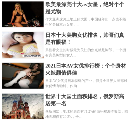
欧美最漂亮十大av女星，绝对个个
是尤物
作为亚洲这片土地上的大国，中国骚年们一点也不陌
生的是日本av女星，...
日本十大美胸女优排名，帅哥们真
是有眼福！
男性看女生的时候最为关注的焦点就是胸部，一个拥
有完美胸型的女人...
2021日本AV女优排行榜：个个身材
火辣颜值俱佳
日本AV女优是日本特殊的产业，但是全世界人民都对
女优情有独钟。作为...
世界十大国土面积排名，俄罗斯高
居第一名
众所周知，地球的表面有71.2%的面积被海洋覆盖，陆
地面积仅有29.2%，全...