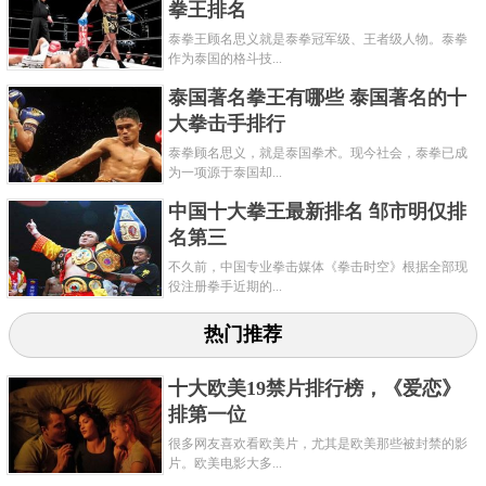
拳王排名
泰拳王顾名思义就是泰拳冠军级、王者级人物。泰拳
作为泰国的格斗技...
泰国著名拳王有哪些 泰国著名的十
大拳击手排行
泰拳顾名思义，就是泰国拳术。现今社会，泰拳已成
为一项源于泰国却...
中国十大拳王最新排名 邹市明仅排
名第三
不久前，中国专业拳击媒体《拳击时空》根据全部现
役注册拳手近期的...
热门推荐
十大欧美19禁片排行榜，《爱恋》
排第一位
很多网友喜欢看欧美片，尤其是欧美那些被封禁的影
片。欧美电影大多...