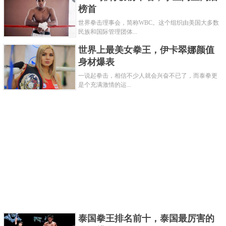
榜首
世界拳击理事会，简称WBC。这个组织由美国大多数
乔·路易斯是一位美国职业拳击手，出生于1914年
民族和国际管理团体...
美国亚拉巴马州，是有着褐色轰炸机美称的拳击手，
世界上最美女拳王，伊卡翠娜颜值
曾经最辉煌的战绩是69胜3负，其中头27场拳击比赛中
身材爆表
23场都是获胜的，并且每场都会将对手击倒。
一说起拳击，相信不少人就会兴奋不已了，而泰拳更
是个充满激情的运...
关键字：
拳王
共3页:
上一页
1
2
3
下一页
泰国拳王排名前十，泰国最厉害的