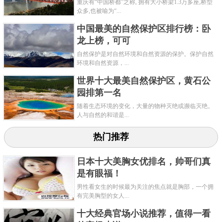
重庆有“中国桥都”之称, 拥有大小桥梁1.3万多座,桥型
在获得全球百大美胸的榜首之后，她的事业也越来越
众多,也被喻为“...
顺利，不仅迈入了模特道路，并且凭借着自己的F号大
中国最美的自然保护区排行榜：卧
胸和性感的身材，在各大报纸上承包了至少三个版面
龙上榜，可可
的内容。而在这之后各大性感杂志更是不想错过她，
自然保护是对自然环境和自然资源的保护。保护自然
环境和自然资源，...
纷纷给她抛来了橄榄枝，由此她也走上了人生巅峰。
世界十大最美自然保护区，黄石公
园排第一名
关键字：
最美
胸部
随着生态环境的变化，大量的物种灭绝或濒临灭绝。
人与自然的和谐是...
热门推荐
日本十大美胸女优排名，帅哥们真
是有眼福！
男性看女生的时候最为关注的焦点就是胸部，一个拥
有完美胸型的女人...
十大经典官场小说推荐，值得一看