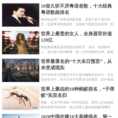
编盘点了十大推理悬疑烧脑小说排行榜，每本都是非
10首久听不厌粤语老歌，十大经典
常烧脑的经典。 1.《死亡通......
粤语歌曲排名
粤语歌是用广州粤语唱歌的歌，虽然只是个地方语
言，但是粤语歌很好听，也很多大明星也喜欢唱，到
现在为止出现了很多经典的粤语歌。可以说随便在粤
世界上最贵的女人，全身器官价值
语歌排行榜中选几首歌都是好......
128亿
詹妮弗洛佩兹是美国知名的歌手、演员、电视制作
人、流行设计师与舞者，是一位世界级的女神。她最
不可思议的是：从头到脚她总共为全身8个零件投保，
世界最著名的“十大末日预言”，从
堪称是世界上最贵的女人，如......
未变成现实
关于世界末日的预言可不只是玛雅预言的2012，在历
史的长河中，有不少关于世界末日的预言，其中有很
多关于世界末日的预言现在看来十分之可笑。绝大多
世界上最凶的10种蚂蚁排名，“子弹
数预言世界末日的人都从宗教......
蚁”实至名归
蚂蚁，生活中常见的一种节肢昆虫，世界上已知的蚂
蚁种类有9000多种，那么世界上最凶的蚂蚁有哪些
呢？下面就来认识认识一下世界上最凶的10种蚂蚁排
2020中国在建10大高楼排名，第一
名吧，其中子弹蚁真的是实至名......