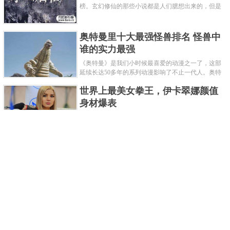
榜。玄幻修仙的那些小说都是人们臆想出来的，但是
道术小说就不一样了，道术自古就有流传，其中要考
究的东西太多了，写的不好就......
奥特曼里十大最强怪兽排名 怪兽中
谁的实力最强
《奥特曼》是我们小时候最喜爱的动漫之一了，这部
延续长达50多年的系列动漫影响了不止一代人。奥特
曼系列的怪物众多，但怪兽中谁最强呢？那么让我们
世界上最美女拳王，伊卡翠娜颜值
来一起来细数一下在整个奥......
身材爆表
一说起拳击，相信不少人就会兴奋不已了，而泰拳更
是个充满激情的运动项目，赛场上激烈无比。近些年
来，拳击成为了最受欢迎的运动项目之一，国内国外
2021胡润全球富豪榜，钟睒睒成为
都诞生了许多优秀的拳王。......
亚洲首富
近日，胡润研究院发布了《2021胡润全球富豪榜》。
这也是胡润研究院连续第十年发布 全球富豪榜，上榜
企业家财富计算截止日期为 2021 年 1 月 15 日。根据
泰国拳王排名前十，泰国最厉害的
榜单显示，全球新增 412 位身......
拳王排名
泰拳王顾名思义就是泰拳冠军级、王者级人物。泰拳