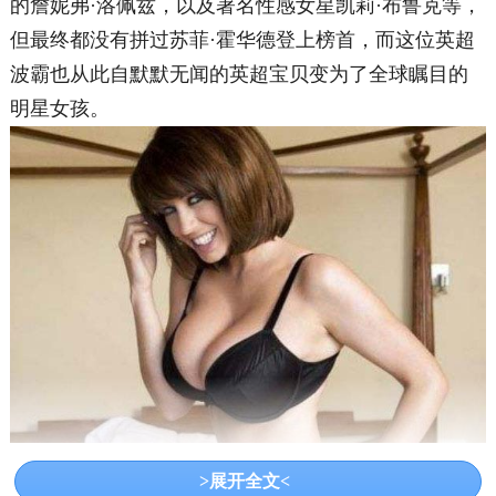
的詹妮弗·洛佩兹，以及著名性感女星凯莉·布鲁克等，
但最终都没有拼过苏菲·霍华德登上榜首，而这位英超
波霸也从此自默默无闻的英超宝贝变为了全球瞩目的
明星女孩。
要知道她的大胸可不是整形来的，而是纯天然的34F大
>展开全文<