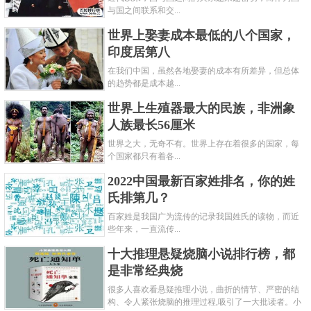
与国之间联系和交...
世界上娶妻成本最低的八个国家，
印度居第八
在我们中国，虽然各地娶妻的成本有所差异，但总体
的趋势都是成本越...
世界上生殖器最大的民族，非洲象
人族最长56厘米
世界之大，无奇不有。世界上存在着很多的国家，每
个国家都只有着各...
2022中国最新百家姓排名，你的姓
氏排第几？
百家姓是我国广为流传的记录我国姓氏的读物，而近
些年来，一直流传...
十大推理悬疑烧脑小说排行榜，都
是非常经典烧
很多人喜欢看悬疑推理小说，曲折的情节、严密的结
构、令人紧张烧脑的推理过程,吸引了一大批读者。小