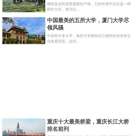
部，就是她当时最大的本钱，最初她只是一个为英格
梯田是农民智慧凝聚的产物，它的作用不仅仅是一种
耕作方式，更可以...
兰足球总杯赛宣传的足球宝贝，但随着亮相的次数越
中国最美的五所大学，厦门大学尽
来越多，因此霍华德开始凭借着自己的一双美胸吸引
领风骚
了媒体的目光，让人血脉喷张的身材也使得不少男人
中国有许多大学，每所大学都有自己独特的历史和文
为之疯狂。
化发展背景。这些...
重庆十大最美桥梁，重庆长江大桥
排名前列