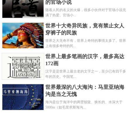
的官场小说
随着人民的名义的火爆，很多小伙伴对于官场小说充
满了热爱。官场小...
世界十大奇异民族，竟有禁止女人
穿裤子的民族
世界之大无奇不有，世界上奇特的事情太多了。世界
上有很多奇特的民...
世界上最多笔画的汉字，最多高达
172画
汉字是是世界上最古老的文字之一，至少已有四千多
年的历史。中国笔...
世界最深的八大海沟：马里亚纳海
沟是当之无愧
海沟是位于海洋中的两壁较陡、狭长的、水深大于
5000m（如毛里求斯海沟...