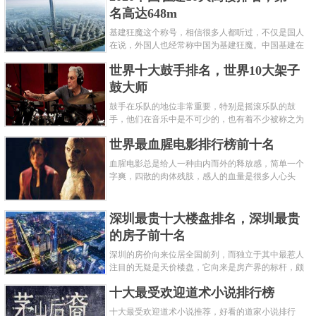
名高达648m
基建狂魔这个称号，相信很多人都听过，不仅是国人
在说，外国人也经常称中国为基建狂魔。中国基建在
世界范围内都非常知名，中国在工程建筑方面不仅速
世界十大鼓手排名，世界10大架子
度快而且质量高，我国的超......
鼓大师
鼓手在乐队的地位非常重要，特别是摇滚乐队的鼓
手，他们在音乐中是不可少的，也有着不少被称之为
鼓王，他们在不同的领域都做出了很大的贡献。现在
世界最血腥电影排行榜前十名
巴拉排行榜网小编为你们带来......
血腥电影总是给人一种由内而外的释放感，简单一个
字爽，四散的肉体残肢，感人的血量是很多人心头
爱，你也喜欢看血腥电影么？看得最爽的血腥电影又
是哪部呢？小编为大家盘点了......
深圳最贵十大楼盘排名，深圳最贵
的房子前十名
深圳的房价向来位居全国前列，而独立于其中最惹人
注目的无疑是天价楼盘，它向来是房产界的标杆，颇
有众星捧月、高处不胜寒的姿态。那么深圳最贵的十
十大最受欢迎道术小说排行榜
大楼盘是哪些？深圳土豪才......
十大最受欢迎道术小说推荐，好看的道家小说排行