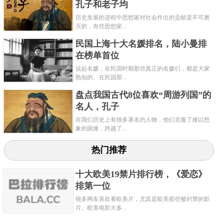
孔子和老子均
历史发展的进程中思想家对社会作出的贡献是不可磨
灭的，有些思想家...
民国上海十大名媛排名，陆小曼排
在榜单首位
说起名媛，在民国时期那些真正的名媛们，都是大家
熟知的。在民国那...
盘点我国古代8位喜欢“周游列国”的
名人，孔子
在我们历史上有很多著名的人物，他们克服了难以想
象的困难，跨越了...
热门推荐
十大欧美19禁片排行榜，《爱恋》
排第一位
很多网友喜欢看欧美片，尤其是欧美那些被封禁的影
片。欧美电影大多...