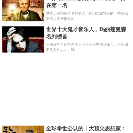
在第一名
世界上有很多著名的名人，他们曾在特定的一些领域
里给人带来很多的...
世界十大鬼才音乐人，玛丽莲曼森
名列榜首
一曲好的音乐自然少不了一个优秀的音乐人，音乐届
乔治阿玛尼是出生于1934年意大利，于1975年创
不乏各种人才，玩...
办同名品牌的时装设计师。这位设计师的设计风格是
优雅含蓄的，大方简洁的，这也是意大利时装的风格
的典型代表。一生的设计作品在14年内包揽了全球超
过30项服装大奖，其中奈门·马科斯奖、美国国际设计
师协会奖、库蒂·沙克奖等重量级大奖均有获得。
关键字：
名人
设计师
共3页:
上一页
1
2
3
下一页
全球举世公认的十大顶尖思想家：