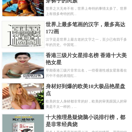
穿裤子的民族
世界之大无奇不有，世界上奇特的事情太多了。世界
上有很多奇特的民...
世界上最多笔画的汉字，最多高达
172画
汉字是是世界上最古老的文字之一，至少已有四千多
年的历史。中国笔...
香港三级片女星排名榜 香港十大美
艳女星
早期香港三级片非常出名，一些香港性感女星靠着在
片中不俗的表现红...
身材好到爆的欧美10大极品艳星盘
点
欧美的女人身材都非常的好，欧美的审美跟国人的审
美是不太一样的，...
十大推理悬疑烧脑小说排行榜，都
是非常经典烧