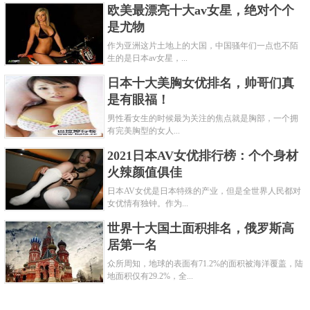
欧美最漂亮十大av女星，绝对个个
是尤物
作为亚洲这片土地上的大国，中国骚年们一点也不陌
生的是日本av女星，...
日本十大美胸女优排名，帅哥们真
是有眼福！
男性看女生的时候最为关注的焦点就是胸部，一个拥
有完美胸型的女人...
2021日本AV女优排行榜：个个身材
火辣颜值俱佳
日本AV女优是日本特殊的产业，但是全世界人民都对
女优情有独钟。作为...
世界十大国土面积排名，俄罗斯高
居第一名
众所周知，地球的表面有71.2%的面积被海洋覆盖，陆
地面积仅有29.2%，全...