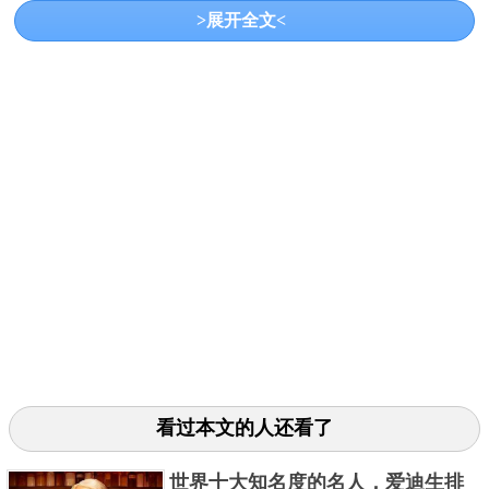
>展开全文<
卡尔·拉格斐是德国著名服装设计师，有着“时尚界
的凯撒大帝”和“老佛爷”之称。人们对他的印象大多集
中在墨镜、白发长辫和他的猫，在他1983年成为
CHANEL设计师后，凭着摩登典雅的风格成功将Chanel
带为世界上最赚钱的时装品牌之一。
3、乔治·阿玛尼
看过本文的人还看了
世界十大知名度的名人，爱迪生排