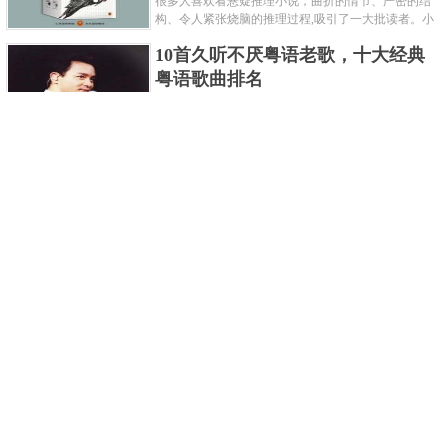
很多人喜欢看悬疑推理小说，曲折的情节、严密的结
构、令人紧张烧脑的推理过程,吸引了一大批读者。小
编盘点了十大推理悬疑烧脑小说排行榜，每本都是非
10首久听不厌粤语老歌，十大经典
常烧脑的经典。 1.《死亡通......
粤语歌曲排名
粤语歌是用广州粤语唱歌的歌，虽然只是个地方语
言，但是粤语歌很好听，也很多大明星也喜欢唱，到
现在为止出现了很多经典的粤语歌。可以说随便在粤
世界上最贵的女人，全身器官价值
语歌排行榜中选几首歌都是好......
128亿
詹妮弗洛佩兹是美国知名的歌手、演员、电视制作
人、流行设计师与舞者，是一位世界级的女神。她最
不可思议的是：从头到脚她总共为全身8个零件投保，
世界最著名的“十大末日预言”，从
堪称是世界上最贵的女人，如......
未变成现实
关于世界末日的预言可不只是玛雅预言的2012，在历
史的长河中，有不少关于世界末日的预言，其中有很
多关于世界末日的预言现在看来十分之可笑。绝大多
世界上最凶的10种蚂蚁排名，“子弹
数预言世界末日的人都从宗教......
蚁”实至名归
蚂蚁，生活中常见的一种节肢昆虫，世界上已知的蚂
蚁种类有9000多种，那么世界上最凶的蚂蚁有哪些