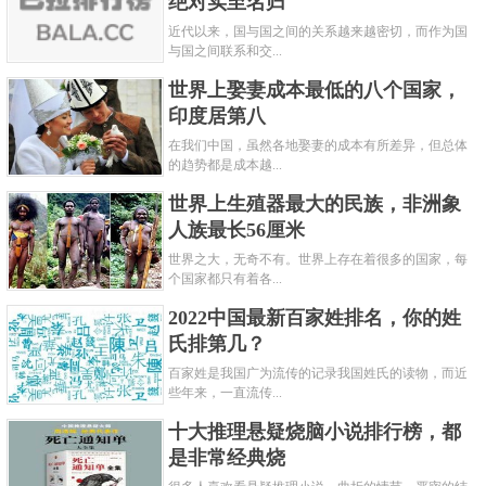
绝对实至名归
近代以来，国与国之间的关系越来越密切，而作为国
与国之间联系和交...
世界上娶妻成本最低的八个国家，
印度居第八
在我们中国，虽然各地娶妻的成本有所差异，但总体
的趋势都是成本越...
世界上生殖器最大的民族，非洲象
人族最长56厘米
世界之大，无奇不有。世界上存在着很多的国家，每
个国家都只有着各...
2022中国最新百家姓排名，你的姓
氏排第几？
百家姓是我国广为流传的记录我国姓氏的读物，而近
些年来，一直流传...
十大推理悬疑烧脑小说排行榜，都
是非常经典烧