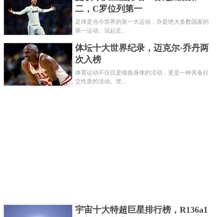
二，C罗位列第一
7、孙杨
足球是当今世界的第一大运动，亦是绝大多数国家的
第一运动。说起足...
体坛十大世界纪录，迈克尔·乔丹两
次入榜
体育运动不仅仅是锻炼身体的活动，更是一种具备社
交性质的活动。世...
孙杨是出生于1991年的中国国家游泳队队长，目
前虽然处在禁赛阶段，但他14枚金牌的游泳成绩却不
宇宙十大特超巨星排行榜，R136a1
可否认，也是中国唯一一位连续两届奥运会摘金的中