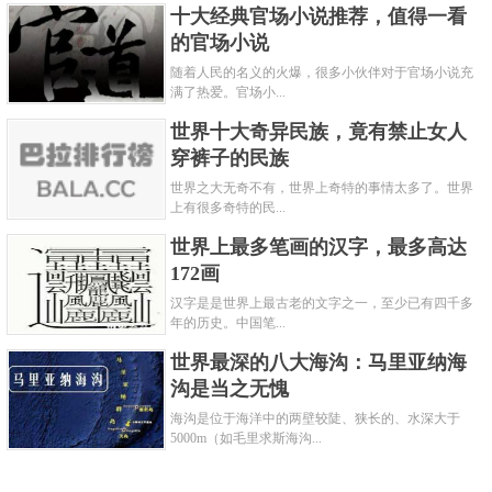
十大经典官场小说推荐，值得一看
的官场小说
随着人民的名义的火爆，很多小伙伴对于官场小说充
满了热爱。官场小...
世界十大奇异民族，竟有禁止女人
穿裤子的民族
世界之大无奇不有，世界上奇特的事情太多了。世界
上有很多奇特的民...
世界上最多笔画的汉字，最多高达
172画
汉字是是世界上最古老的文字之一，至少已有四千多
年的历史。中国笔...
世界最深的八大海沟：马里亚纳海
沟是当之无愧
海沟是位于海洋中的两壁较陡、狭长的、水深大于
5000m（如毛里求斯海沟...