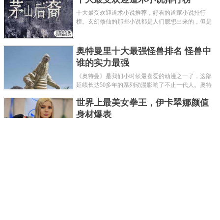
十大最受欢迎道术小说推荐，好看的道家小说排行
榜。玄幻修仙的那些小说都是人们臆想出来的，但是
道术小说就不一样了，道术自古就有流传，其中要考
究的东西太多了，写的不好就......
奥特曼里十大最强怪兽排名 怪兽中
谁的实力最强
《奥特曼》是我们小时候最喜爱的动漫之一了，这部
延续长达50多年的系列动漫影响了不止一代人。奥特
曼系列的怪物众多，但怪兽中谁最强呢？那么让我们
世界上最美女拳王，伊卡翠娜颜值
来一起来细数一下在整个奥......
身材爆表
一说起拳击，相信不少人就会兴奋不已了，而泰拳更
是个充满激情的运动项目，赛场上激烈无比。近些年
来，拳击成为了最受欢迎的运动项目之一，国内国外
2021胡润全球富豪榜，钟睒睒成为
都诞生了许多优秀的拳王。......
亚洲首富
近日，胡润研究院发布了《2021胡润全球富豪榜》。
这也是胡润研究院连续第十年发布 全球富豪榜，上榜
企业家财富计算截止日期为 2021 年 1 月 15 日。根据
泰国拳王排名前十，泰国最厉害的
榜单显示，全球新增 412 位身......
拳王排名