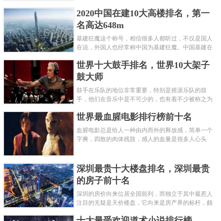
呢？下面就来认识认识一下世界上最凶的10种蚂蚁排
2020中国在建10大高楼排名，第一
名吧，其中子弹蚁真的是实至名......
名高达648m
基建狂魔这个称号，相信很多人都听过，不仅是国人
在说，外国人也经常称中国为基建狂魔。中国基建在
世界范围内都非常知名，中国在工程建筑方面不仅速
世界十大鼓手排名，世界10大架子
度快而且质量高，我国的超......
鼓大师
鼓手在乐队的地位非常重要，特别是摇滚乐队的鼓
手，他们在音乐中是不可少的，也有着不少被称之为
鼓王，他们在不同的领域都做出了很大的贡献。现在
世界最血腥电影排行榜前十名
巴拉排行榜网小编为你们带来......
血腥电影总是给人一种由内而外的释放感，简单一个
字爽，四散的肉体残肢，感人的血量是很多人心头
爱，你也喜欢看血腥电影么？看得最爽的血腥电影又
是哪部呢？小编为大家盘点了......
深圳最贵十大楼盘排名，深圳最贵
的房子前十名
深圳的房价向来位居全国前列，而独立于其中最惹人
注目的无疑是天价楼盘，它向来是房产界的标杆，颇
有众星捧月、高处不胜寒的姿态。那么深圳最贵的十
十大最受欢迎道术小说排行榜
大楼盘是哪些？深圳土豪才......