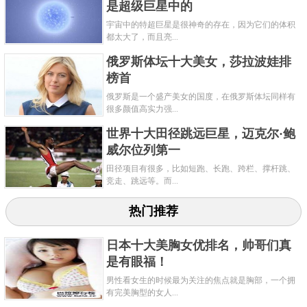
是超级巨星中的
国游泳运动员，也是继菲尔普斯以后史上第二位蝉联
宇宙中的特超巨星是很神奇的存在，因为它们的体积
世锦赛MVP的中国游泳运动员。
都太大了，而且亮...
关键字：
巨星
体坛
俄罗斯体坛十大美女，莎拉波娃排
榜首
共3页:
上一页
1
2
3
下一页
俄罗斯是一个盛产美女的国度，在俄罗斯体坛同样有
很多颜值高实力强...
世界十大田径跳远巨星，迈克尔·鲍
威尔位列第一
田径项目有很多，比如短跑、长跑、跨栏、撑杆跳、
竞走、跳远等。而...
热门推荐
日本十大美胸女优排名，帅哥们真
是有眼福！
男性看女生的时候最为关注的焦点就是胸部，一个拥
有完美胸型的女人...