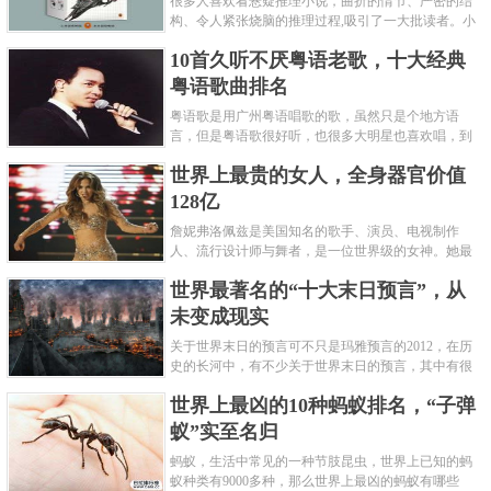
很多人喜欢看悬疑推理小说，曲折的情节、严密的结
构、令人紧张烧脑的推理过程,吸引了一大批读者。小
编盘点了十大推理悬疑烧脑小说排行榜，每本都是非
10首久听不厌粤语老歌，十大经典
常烧脑的经典。 1.《死亡通......
粤语歌曲排名
粤语歌是用广州粤语唱歌的歌，虽然只是个地方语
言，但是粤语歌很好听，也很多大明星也喜欢唱，到
现在为止出现了很多经典的粤语歌。可以说随便在粤
世界上最贵的女人，全身器官价值
语歌排行榜中选几首歌都是好......
128亿
詹妮弗洛佩兹是美国知名的歌手、演员、电视制作
人、流行设计师与舞者，是一位世界级的女神。她最
不可思议的是：从头到脚她总共为全身8个零件投保，
世界最著名的“十大末日预言”，从
堪称是世界上最贵的女人，如......
未变成现实
关于世界末日的预言可不只是玛雅预言的2012，在历
史的长河中，有不少关于世界末日的预言，其中有很
多关于世界末日的预言现在看来十分之可笑。绝大多
世界上最凶的10种蚂蚁排名，“子弹
数预言世界末日的人都从宗教......
蚁”实至名归
蚂蚁，生活中常见的一种节肢昆虫，世界上已知的蚂
蚁种类有9000多种，那么世界上最凶的蚂蚁有哪些