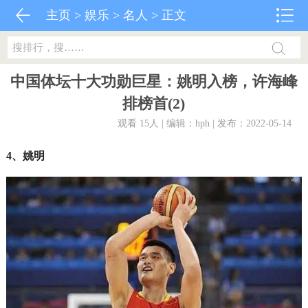
主页
>
娱乐
>
名人
> 正文
中国体坛十大功勋巨星：姚明入榜，许海峰
排榜首(2)
观看 15
人 | 编辑：hph | 发布：2022-05-14
4、姚明