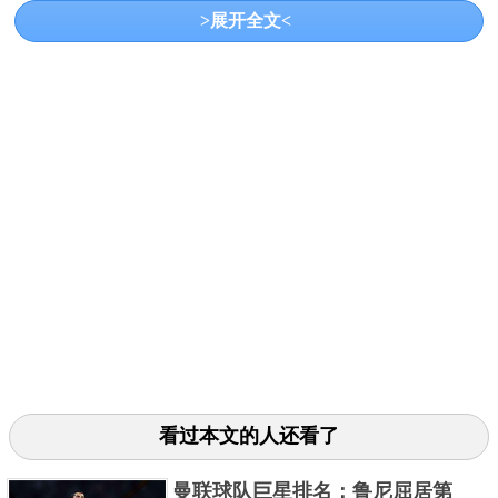
>展开全文<
林丹是一位2000年进入国家队的中国羽毛球男单
运动员，是羽毛球历史上首位集奥运会、世锦赛、世
界杯、苏迪曼杯、汤姆斯杯、亚运会、亚锦赛等多座
看过本文的人还看了
世界羽联超级系列赛冠军于一身的双全全满贯选手，
是世界羽毛球四大天王之一。
曼联球队巨星排名：鲁尼屈居第