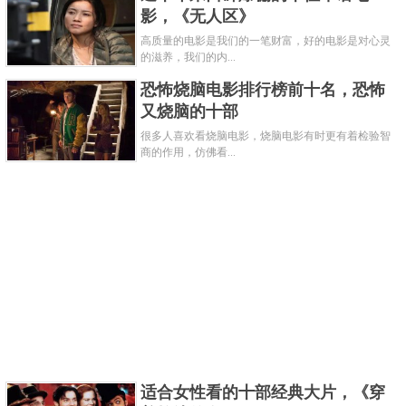
影，《无人区》
向毁灭的导火索，海纳百川，退一步海阔天空。每则
高质量的电影是我们的一笔财富，好的电影是对心灵
故事在记录理性失控与事态反转的，同时将荒诞暴露
的滋养，我们的内...
无遗，不论人们如何躲藏，他们都依然生活在上帝开
恐怖烧脑电影排行榜前十名，恐怖
设的笑话里。
又烧脑的十部
关键字：
电影
很多人喜欢看烧脑电影，烧脑电影有时更有着检验智
商的作用，仿佛看...
共3页:
上一页
1
2
3
下一页
适合女性看的十部经典大片，《穿