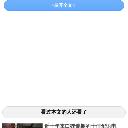
狂的石头》。谈不上抄袭，我觉得宁浩更多的是在致
>展开全文<
敬，毕竟大烟枪真的把各种元素玩得很溜。又幽默又
巧妙，虽然前面一直脸盲，但是最后半小时真的好快
乐，这种轻松和转折竟然会持续到电影最后一刻。
3、《荒蛮故事》
看过本文的人还看了
6个让人深思的小故事，刻薄、冲动、自大、贪婪是走
近十年来口碑爆棚的十佳华语电