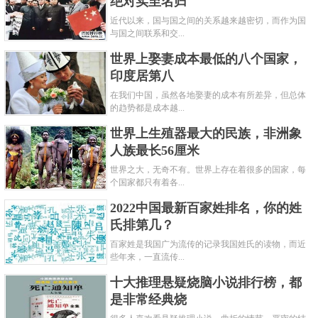
绝对实至名归
近代以来，国与国之间的关系越来越密切，而作为国
与国之间联系和交...
世界上娶妻成本最低的八个国家，
印度居第八
在我们中国，虽然各地娶妻的成本有所差异，但总体
的趋势都是成本越...
世界上生殖器最大的民族，非洲象
人族最长56厘米
世界之大，无奇不有。世界上存在着很多的国家，每
个国家都只有着各...
2022中国最新百家姓排名，你的姓
氏排第几？
百家姓是我国广为流传的记录我国姓氏的读物，而近
些年来，一直流传...
十大推理悬疑烧脑小说排行榜，都
是非常经典烧