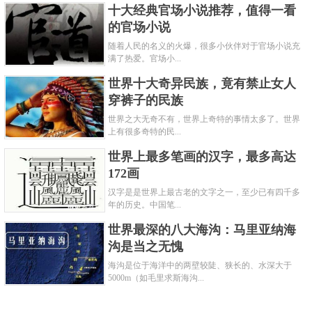
十大经典官场小说推荐，值得一看
的官场小说
随着人民的名义的火爆，很多小伙伴对于官场小说充
满了热爱。官场小...
世界十大奇异民族，竟有禁止女人
穿裤子的民族
世界之大无奇不有，世界上奇特的事情太多了。世界
上有很多奇特的民...
世界上最多笔画的汉字，最多高达
172画
汉字是是世界上最古老的文字之一，至少已有四千多
年的历史。中国笔...
世界最深的八大海沟：马里亚纳海
沟是当之无愧
海沟是位于海洋中的两壁较陡、狭长的、水深大于
5000m（如毛里求斯海沟...