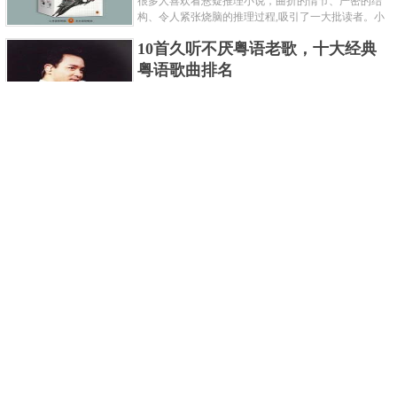
很多人喜欢看悬疑推理小说，曲折的情节、严密的结
构、令人紧张烧脑的推理过程,吸引了一大批读者。小
编盘点了十大推理悬疑烧脑小说排行榜，每本都是非
10首久听不厌粤语老歌，十大经典
常烧脑的经典。 1.《死亡通......
粤语歌曲排名
粤语歌是用广州粤语唱歌的歌，虽然只是个地方语
言，但是粤语歌很好听，也很多大明星也喜欢唱，到
现在为止出现了很多经典的粤语歌。可以说随便在粤
世界上最贵的女人，全身器官价值
语歌排行榜中选几首歌都是好......
128亿
詹妮弗洛佩兹是美国知名的歌手、演员、电视制作
人、流行设计师与舞者，是一位世界级的女神。她最
不可思议的是：从头到脚她总共为全身8个零件投保，
世界最著名的“十大末日预言”，从
堪称是世界上最贵的女人，如......
未变成现实
关于世界末日的预言可不只是玛雅预言的2012，在历
史的长河中，有不少关于世界末日的预言，其中有很
多关于世界末日的预言现在看来十分之可笑。绝大多
世界上最凶的10种蚂蚁排名，“子弹
数预言世界末日的人都从宗教......
蚁”实至名归
蚂蚁，生活中常见的一种节肢昆虫，世界上已知的蚂
蚁种类有9000多种，那么世界上最凶的蚂蚁有哪些