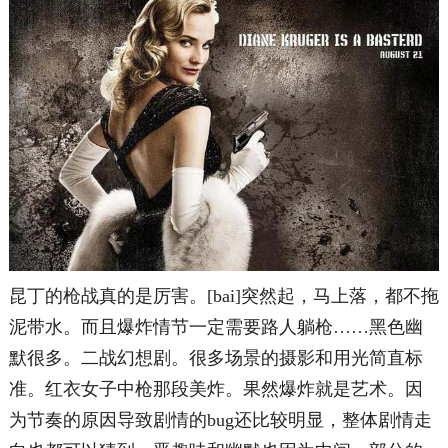
昆丁的枪战真的是厉害。[bai]突然起，马上落，都不拖
泥带水。而且爆炸情节一定需要路人躺枪……黑色幽
默很多。二战幻想剧。很多场景的摄影和用光简直标
准。红衣女子中枪那段美炸。果然爆炸就是艺术。因
为节奏的原因导致剧情的bug还比较明显，整体剧情走