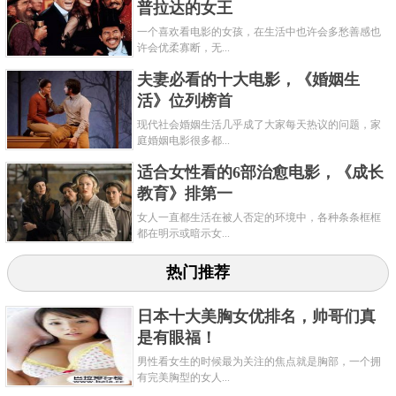
普拉达的女王
一个喜欢看电影的女孩，在生活中也许会多愁善感也
许会优柔寡断，无...
夫妻必看的十大电影，《婚姻生
活》位列榜首
现代社会婚姻生活几乎成了大家每天热议的问题，家
庭婚姻电影很多都...
适合女性看的6部治愈电影，《成长
教育》排第一
女人一直都生活在被人否定的环境中，各种条条框框
都在明示或暗示女...
热门推荐
日本十大美胸女优排名，帅哥们真
是有眼福！
男性看女生的时候最为关注的焦点就是胸部，一个拥
有完美胸型的女人...