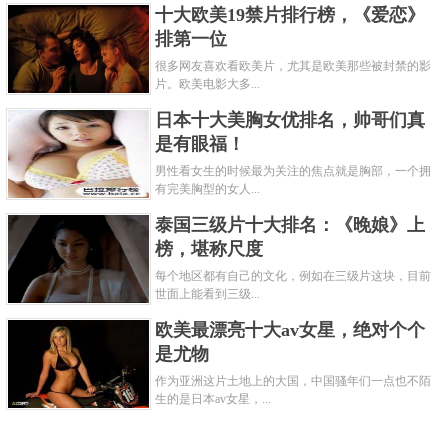
十大欧美19禁片排行榜，《爱恋》
排第一位
很多网友喜欢看欧美片，尤其是欧美那些被封禁的影
片。欧美电影大多...
日本十大美胸女优排名，帅哥们真
是有眼福！
男性看女生的时候最为关注的焦点就是胸部，一个拥
有完美胸型的女人...
泰国三级片十大排名：《晚娘》上
榜，堪称尺度
每个地区都有自己的文化，例如在三级片这块，目前
世面上能看到三级...
欧美最漂亮十大av女星，绝对个个
是尤物
作为亚洲这片土地上的大国，中国骚年们一点也不陌
生的是日本av女星，...