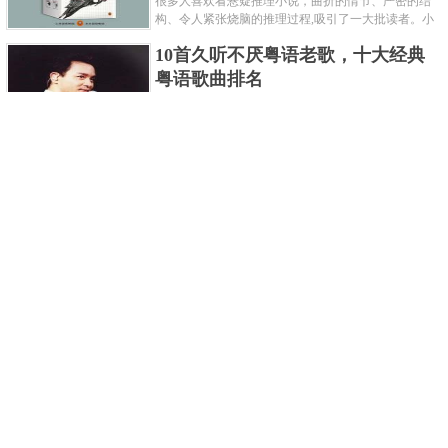
很多人喜欢看悬疑推理小说，曲折的情节、严密的结
构、令人紧张烧脑的推理过程,吸引了一大批读者。小
编盘点了十大推理悬疑烧脑小说排行榜，每本都是非
10首久听不厌粤语老歌，十大经典
常烧脑的经典。 1.《死亡通......
粤语歌曲排名
粤语歌是用广州粤语唱歌的歌，虽然只是个地方语
言，但是粤语歌很好听，也很多大明星也喜欢唱，到
现在为止出现了很多经典的粤语歌。可以说随便在粤
世界上最贵的女人，全身器官价值
语歌排行榜中选几首歌都是好......
128亿
詹妮弗洛佩兹是美国知名的歌手、演员、电视制作
人、流行设计师与舞者，是一位世界级的女神。她最
不可思议的是：从头到脚她总共为全身8个零件投保，
世界最著名的“十大末日预言”，从
堪称是世界上最贵的女人，如......
未变成现实
关于世界末日的预言可不只是玛雅预言的2012，在历
史的长河中，有不少关于世界末日的预言，其中有很
多关于世界末日的预言现在看来十分之可笑。绝大多
世界上最凶的10种蚂蚁排名，“子弹
数预言世界末日的人都从宗教......
蚁”实至名归
蚂蚁，生活中常见的一种节肢昆虫，世界上已知的蚂
蚁种类有9000多种，那么世界上最凶的蚂蚁有哪些