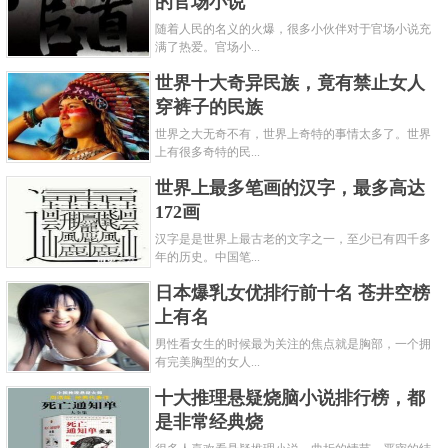
的官场小说
随着人民的名义的火爆，很多小伙伴对于官场小说充
满了热爱。官场小...
世界十大奇异民族，竟有禁止女人
穿裤子的民族
世界之大无奇不有，世界上奇特的事情太多了。世界
上有很多奇特的民...
世界上最多笔画的汉字，最多高达
172画
汉字是是世界上最古老的文字之一，至少已有四千多
年的历史。中国笔...
日本爆乳女优排行前十名 苍井空榜
上有名
男性看女生的时候最为关注的焦点就是胸部，一个拥
有完美胸型的女人...
十大推理悬疑烧脑小说排行榜，都
是非常经典烧