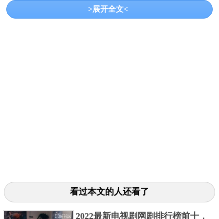
>展开全文<
超出想象的好看，塞纳和鹰鹰的感情太喜欢了。而且
塞纳是真能打和抗揍的，剧集的打戏拍的是真好！典
看过本文的人还看了
型美英剧，暴力美学，暗黑幽默，魔性的开头舞蹈，
不同于超英，这是一帮武力值很高的凡人，衔接全员
2022最新电视剧网剧排行榜前十，