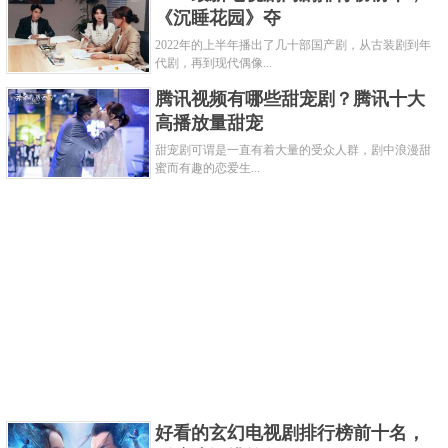
《沉睡花园》夺
集结中的小反派，原来男主是一个逗比，观感舒适。
2022年的上半年播出了几十部国产剧，从古装剧到年
代剧，再到现代偶像...
关键字：
电视剧
美剧
腾讯视频有哪些甜宠剧？腾讯十大
高播放量甜宠
共3页:
上一页
1
2
3
下一页
甜宠剧可谓是一直有着大量的受众人群，剧中浪漫甜
蜜而有趣的恋爱生...
好看的玄幻电视剧排行榜前十名，