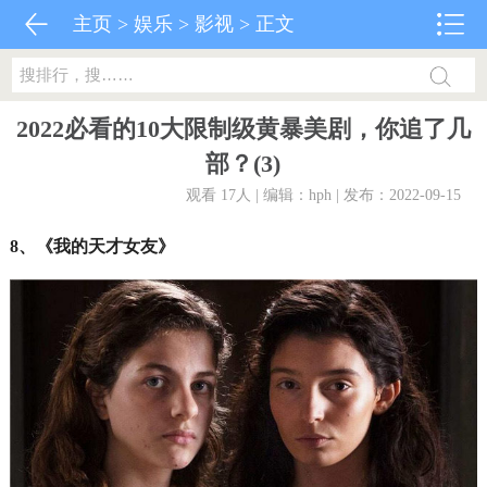
主页
>
娱乐
>
影视
> 正文
2022必看的10大限制级黄暴美剧，你追了几
部？(3)
观看 17
人 | 编辑：hph | 发布：2022-09-15
8、《我的天才女友》