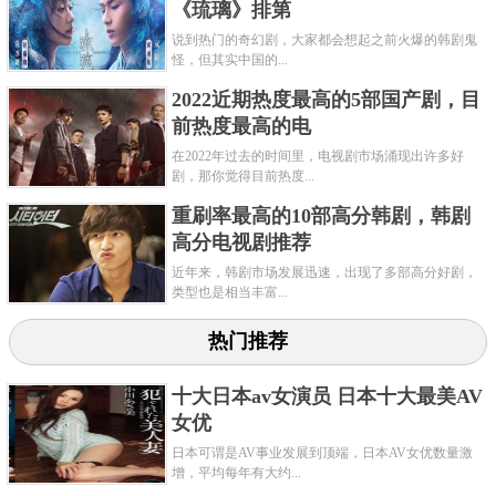
《琉璃》排第
说到热门的奇幻剧，大家都会想起之前火爆的韩剧鬼
怪，但其实中国的...
2022近期热度最高的5部国产剧，目
前热度最高的电
在2022年过去的时间里，电视剧市场涌现出许多好
剧，那你觉得目前热度...
重刷率最高的10部高分韩剧，韩剧
高分电视剧推荐
近年来，韩剧市场发展迅速，出现了多部高分好剧，
类型也是相当丰富...
热门推荐
十大日本av女演员 日本十大最美AV
女优
日本可谓是AV事业发展到顶端，日本AV女优数量激
增，平均每年有大约...