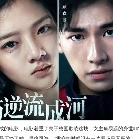
成的电影，电影着重了关于校园欺凌这块，女主角易遥的身世非
是压垮了她，最终跳海，“雪崩的时候没有一片雪花是无辜的”。