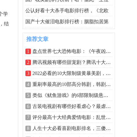
公认好看十大杀手电影排行榜，《北欧
个学
国产十大催泪电影排行榜：胭脂扣居第
，结
推荐文章
1
盘点世界七大恐怖电影：《午夜凶铃》居
2
腾讯视频有哪些甜宠剧？腾讯十大高播放
3
2022必看的10大限制级黄暴美剧，你追了几
4
重刷率最高的10部高分韩剧，韩剧高分电
5
类似《鱿鱼游戏》的6部限制级悬疑剧，你
6
古装电视剧有哪些好看虐心？最虐心的十
7
评分最高十大经典爱情电影：乱世佳人上
8
人生十大必看喜剧电影排名，三傻大闹宝