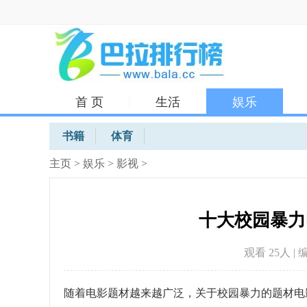
首 页
生活
娱乐
体育
书籍
体育
主页
>
娱乐
>
影视
>
十大校园暴力
观看 25
人 | 
随着电影题材越来越广泛，关于校园暴力的题材电