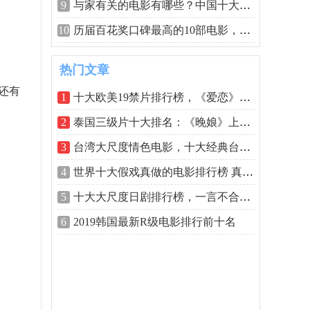
9
与家有关的电影有哪些？中国十大家庭题
10
历届百花奖口碑最高的10部电影，高山下
热门文章
还有
1
十大欧美19禁片排行榜，《爱恋》排第一
2
泰国三级片十大排名：《晚娘》上榜，堪
3
台湾大尺度情色电影，十大经典台湾三级
4
世界十大假戏真做的电影排行榜 真枪实弹
5
十大大尺度日剧排行榜，一言不合就开车
6
2019韩国最新R级电影排行前十名