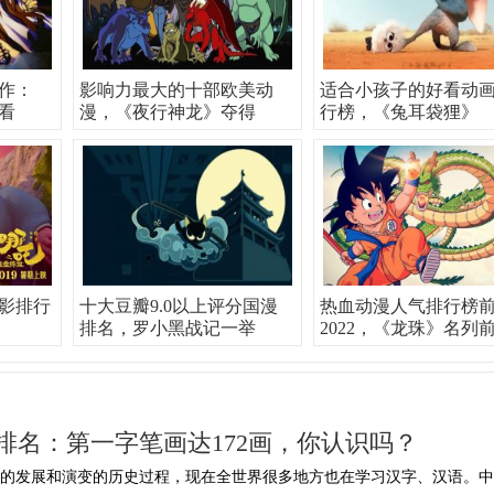
作：
影响力最大的十部欧美动
适合小孩子的好看动
看
漫，《夜行神龙》夺得
行榜，《兔耳袋狸》
影排行
十大豆瓣9.0以上评分国漫
热血动漫人气排行榜
排名，罗小黑战记一举
2022，《龙珠》名列
排名：第一字笔画达172画，你认识吗？
年的发展和演变的历史过程，现在全世界很多地方也在学习汉字、汉语。中