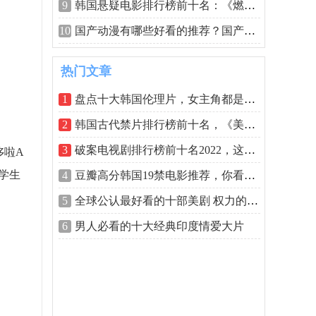
9
韩国悬疑电影排行榜前十名：《燃烧》上
10
国产动漫有哪些好看的推荐？国产动漫排
热门文章
1
盘点十大韩国伦理片，女主角都是高颜值
2
韩国古代禁片排行榜前十名，《美人图》
3
破案电视剧排行榜前十名2022，这十部剧值
哆啦A
学生
4
豆瓣高分韩国19禁电影推荐，你看过几部
5
全球公认最好看的十部美剧 权力的游戏排
6
男人必看的十大经典印度情爱大片