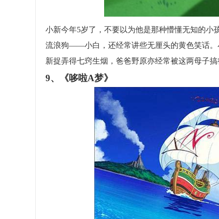
小新今年5岁了，不要以为他是那种懵懂无知的小孩
流浪狗——小白，还经常讲些无厘头的黄色笑话。
新捉弄得七窍生烟，爸爸野原亦经常被这两母子搞
9、《哆啦A梦》