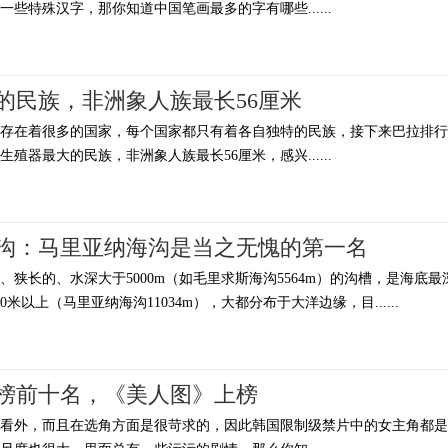
些特殊汉字，那你知道中国笔画最多的字有哪些......
的民族，非洲象人族最长56厘米
上存在着很多的国家，每个国家都只有着各自独特的民族，接下来巴拉排行
殖器最大的民族，非洲象人族最长56厘米，感兴......
沟：马里亚纳海沟是当之无愧的第一名
狭长的、水深大于5000m（如毛里求斯海沟5564m）的沟槽，是海底最
0米以上（马里亚纳海沟11034m），大都分布于大洋边缘，目......
榜前十名，《美人图》上榜
好看外，而且在选角方面是很苛求的，因此韩国限制级禁片中的女主角都是