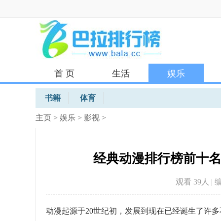
首 页
生活
娱乐
体育
书籍
体育
主页
>
娱乐
>
影视
>
经典动漫排行榜前十名
观看 39
人 | 
动漫起源于20世纪初，发展到现在已经诞生了许