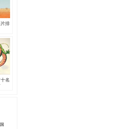
画片排
前十名
前
国