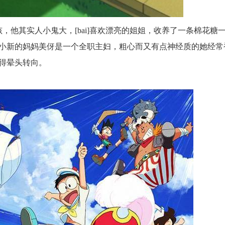
，他其实人小鬼大，[bai]喜欢漂亮的姐姐，收养了一条棉花糖
小新的妈妈美伢是一个全职主妇，粗心而又有点神经质的她经常
得晕头转向。