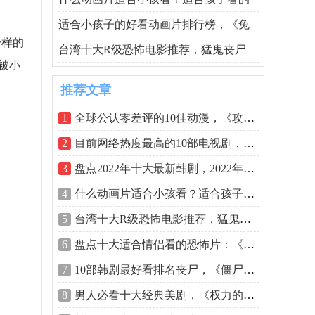
适合小孩子的好看动画片排行榜，《兔
一样的
台湾十大R级恐怖电影推荐，猛鬼丧尸
被小
推荐文章
1
全球公认零差评的10佳动漫，《攻壳机动
2
目前网络热度最高的10部电视剧，《风吹
3
盘点2022年十大最新韩剧，2022年好看的韩
4
什么动画片适合小孩看？适合孩子看的动
5
台湾十大R级恐怖电影推荐，猛鬼丧尸生猛
6
盘点十大适合情侣看的恐怖片：《双瞳》
7
10部韩剧最好看排名丧尸，《僵尸校园》
8
男人必看十大经典美剧，《权力的游戏》