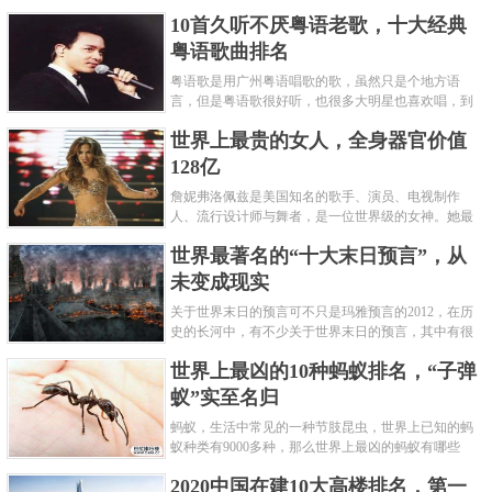
编盘点了十大推理悬疑烧脑小说排行榜，每本都是非
10首久听不厌粤语老歌，十大经典
常烧脑的经典。 1.《死亡通......
粤语歌曲排名
粤语歌是用广州粤语唱歌的歌，虽然只是个地方语
言，但是粤语歌很好听，也很多大明星也喜欢唱，到
现在为止出现了很多经典的粤语歌。可以说随便在粤
世界上最贵的女人，全身器官价值
语歌排行榜中选几首歌都是好......
128亿
詹妮弗洛佩兹是美国知名的歌手、演员、电视制作
人、流行设计师与舞者，是一位世界级的女神。她最
不可思议的是：从头到脚她总共为全身8个零件投保，
世界最著名的“十大末日预言”，从
堪称是世界上最贵的女人，如......
未变成现实
关于世界末日的预言可不只是玛雅预言的2012，在历
史的长河中，有不少关于世界末日的预言，其中有很
多关于世界末日的预言现在看来十分之可笑。绝大多
世界上最凶的10种蚂蚁排名，“子弹
数预言世界末日的人都从宗教......
蚁”实至名归
蚂蚁，生活中常见的一种节肢昆虫，世界上已知的蚂
蚁种类有9000多种，那么世界上最凶的蚂蚁有哪些
呢？下面就来认识认识一下世界上最凶的10种蚂蚁排
2020中国在建10大高楼排名，第一
名吧，其中子弹蚁真的是实至名......