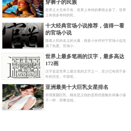
穿裤子的民族
世界之大无奇不有，世界上奇特的事情太多了。世界
上有很多奇特的民...
十大经典官场小说推荐，值得一看
的官场小说
随着人民的名义的火爆，很多小伙伴对于官场小说充
满了热爱。官场小...
世界上最多笔画的汉字，最多高达
172画
汉字是是世界上最古老的文字之一，至少已有四千多
年的历史。中国笔...
亚洲最美十大巨乳女星排名
所谓童颜巨乳，顾名思义指的是那些面貌长得像小孩
子一样，而事业线...