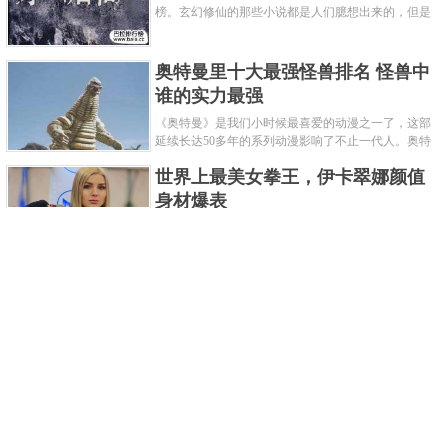
榜。玄幻修仙的那些小说都是人们臆想出来的，但是
道术小说就不一样了，道术自古就有流传，其中要考
究的东西太多了，写的不好就......
奥特曼里十大最强怪兽排名 怪兽中
谁的实力最强
《奥特曼》是我们小时候最喜爱的动漫之一了，这部
延续长达50多年的系列动漫影响了不止一代人。奥特
曼系列的怪物众多，但怪兽中谁最强呢？那么让我们
世界上最美女拳王，伊卡翠娜颜值
来一起来细数一下在整个奥......
身材爆表
一说起拳击，相信不少人就会兴奋不已了，而泰拳更
是个充满激情的运动项目，赛场上激烈无比。近些年
来，拳击成为了最受欢迎的运动项目之一，国内国外
2021胡润全球富豪榜，钟睒睒成为
都诞生了许多优秀的拳王。......
亚洲首富
近日，胡润研究院发布了《2021胡润全球富豪榜》。
这也是胡润研究院连续第十年发布 全球富豪榜，上榜
企业家财富计算截止日期为 2021 年 1 月 15 日。根据
泰国拳王排名前十，泰国最厉害的
榜单显示，全球新增 412 位身......
拳王排名
泰拳王顾名思义就是泰拳冠军级、王者级人物。泰拳