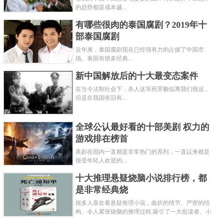
的趋势都是成本越...
有哪些很肉的泰国腐剧？2019年十
部泰国腐剧
近年来，泰国腐剧现在已经强有力的占据了中国市
场。泰国有很多经典...
新中国解放后的十大最变态案件
在当今法制社会下，杀人这等死罪貌似离我们很远，
但是在我国依旧有...
全球公认最好看的十部美剧 权力的
游戏排在榜首
美剧在国内一直都是非常热门的系列，一直以来都是
很受年轻人欢迎的...
十大推理悬疑烧脑小说排行榜，都
是非常经典烧
很多人喜欢看悬疑推理小说，曲折的情节、严密的结
构、令人紧张烧脑的推理过程,吸引了一大批读者。小