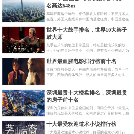
名高达648m
基建狂魔这个称号，相信很多人都听过，不仅是国人
在说，外国人也经常称中国为基建狂魔。中国基建在
世界范围内都非常知名，中国在工程建筑方面不仅速
世界十大鼓手排名，世界10大架子
度快而且质量高，我国的超......
鼓大师
鼓手在乐队的地位非常重要，特别是摇滚乐队的鼓
手，他们在音乐中是不可少的，也有着不少被称之为
鼓王，他们在不同的领域都做出了很大的贡献。现在
世界最血腥电影排行榜前十名
巴拉排行榜网小编为你们带来......
血腥电影总是给人一种由内而外的释放感，简单一个
字爽，四散的肉体残肢，感人的血量是很多人心头
爱，你也喜欢看血腥电影么？看得最爽的血腥电影又
是哪部呢？小编为大家盘点了......
深圳最贵十大楼盘排名，深圳最贵
的房子前十名
深圳的房价向来位居全国前列，而独立于其中最惹人
注目的无疑是天价楼盘，它向来是房产界的标杆，颇
有众星捧月、高处不胜寒的姿态。那么深圳最贵的十
十大最受欢迎道术小说排行榜
大楼盘是哪些？深圳土豪才......
十大最受欢迎道术小说推荐，好看的道家小说排行