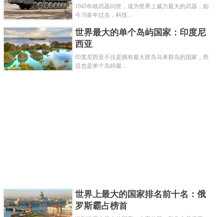
1945年核武器问世，成为世界上威力最大的武器，如
今70多年过去，科技...
力量指数：0.2318 国防预算：1.015万亿人民币 军事力量：
世界最大的单个岛屿国家：印度尼
233,000
西亚
印度尼西亚不仅是拥有最大群岛马来群岛的国家，而
坦克：9,150 战斗飞机：2,860 突击直升机：196
且也是单个岛屿最...
战舰：673 劳动力：7.976亿
关键字：
国家
共3页:
上一页
1
2
3
下一页
世界上最大的国家排名前十名：俄
罗斯霸占榜首