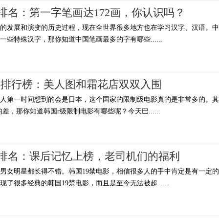
排名：第一字笔画达172画，你认识吗？
年的发展和演变的历史过程，现在全世界很多地方也在学习汉字、汉语。中
些特殊汉字，那你知道中国笔画最多的字有哪些......
片排行榜：美人图和霜花店双双入围
多人第一时间想到的会是日本，这个国家的限制级电影真的是非常多的。其
差，那你知道韩国r级限制电影有哪些呢？今天巴......
电影排名：课后记忆上榜，老司机们的福利
男女明星都长得不错。韩国19禁电影，相信很多人的手中肯定是有一定
现了很多经典的韩国19禁电影，而且是至今无法被超......