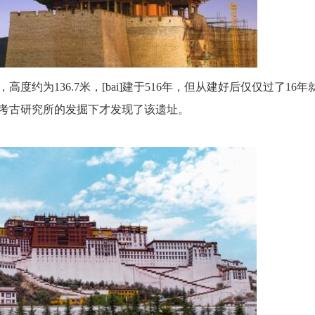
为136.7米，[bai]建于516年，但从建好后仅仅过了16年
院考古研究所的发掘下才发现了该遗址。