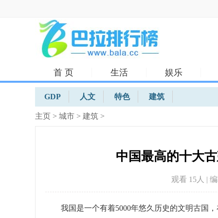
首 页
生活
娱乐
体育
GDP
人文
特色
建筑
主页
>
城市
>
建筑
>
中国最高的十大古建
观看 15
人 | 
我国是一个有着5000年悠久历史的文明古国，