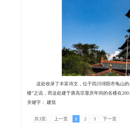
这处收录了丰富诗文，位于四川绵阳市龟山的名楼
楼”之说，而这处建于唐高宗显庆年间的名楼在200
关键字：
建筑
共3页:
上一页
1
2
3
下一页