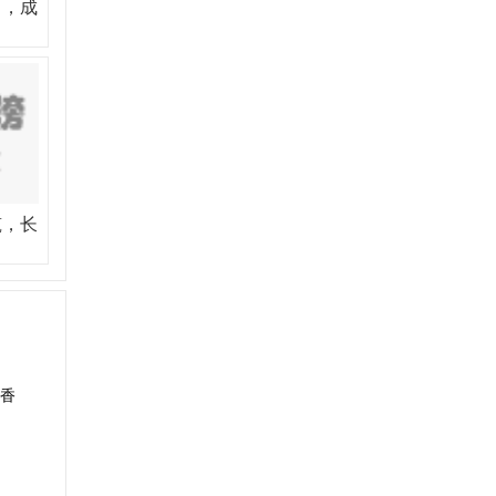
名，成
筑，长
香