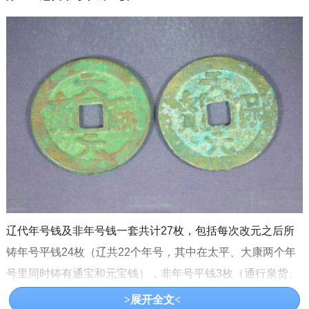
辽代年号钱及非年号钱一套共计27枚，包括每次改元之后所
铸年号平钱24枚（辽共22个年号，其中在太平、大康两个年
号里同时铸有通宝和元宝钱），非年号平钱3枚（通行泉货、
壮国元宝、助国元宝）；构成了完整的辽代年号平钱全家
>展开全文<