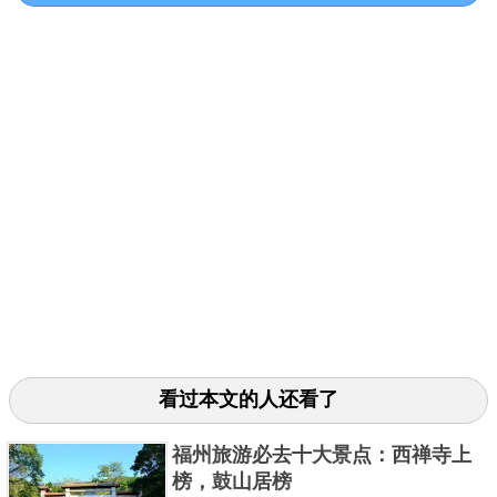
福。目前公、私藏家很难集全这些珍稀辽钱，是故此套辽代
平钱就更加显得珍稀和难得。在世佳艺术2010年秋季大型艺
术品拍卖会上成功拍得425.6万人民币。
第三：战国时期“下阳”背“十七·两”大型三孔布
看过本文的人还看了
文字清晰，边廓整齐，品相完美，通体老坑传世古色，为先
福州旅游必去十大景点：西禅寺上
榜，鼓山居榜
秦货币中著名珍品。清嘉道间金石学家张廷济、近代收藏家