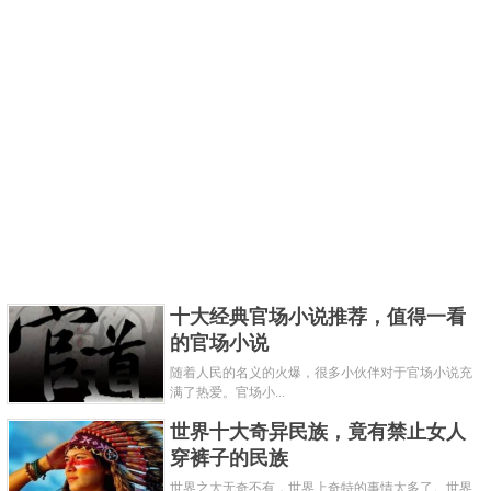
镇库钱是钱局在开铸流通钱之前，为压服邪恶，祈求吉祥而
特意铸造的大型超重钱。镇库钱是钱局特制的非流通钱币，
属于花钱中的珍品，因为它与钱币的铸造制度有关，所以古
人在造钱谱时都将其和历代流通钱币一起收录。中国嘉德在
2013年春季拍卖会中以253万人民币成交。
第七：清代“咸丰元宝”背“宝泉当五百”雕母
十大经典官场小说推荐，值得一看
的官场小说
随着人民的名义的火爆，很多小伙伴对于官场小说充
满了热爱。官场小...
世界十大奇异民族，竟有禁止女人
穿裤子的民族
世界之大无奇不有，世界上奇特的事情太多了。世界