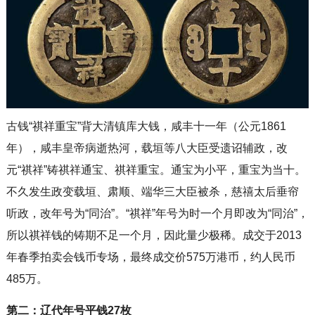
古钱“祺祥重宝”背大清镇库大钱，咸丰十一年（公元1861
年），咸丰皇帝病逝热河，载垣等八大臣受遗诏辅政，改
元“祺祥”铸祺祥通宝、祺祥重宝。通宝为小平，重宝为当十。
不久发生政变载垣、肃顺、端华三大臣被杀，慈禧太后垂帘
听政，改年号为“同治”。“祺祥”年号为时一个月即改为“同治”，
所以祺祥钱的铸期不足一个月，因此量少极稀。成交于2013
年春季拍卖会钱币专场，最终成交价575万港币，约人民币
485万。
第二：辽代年号平钱27枚