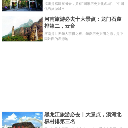
福州是福建省省会，拥有“国家历史文化名城”、“中国
张叔驯递藏，流传有绪，拓本见载于几乎所有古钱币重要著
优秀旅游城市...
作，征集自海外资深收藏家族，极为珍稀。2012年10月23
河南旅游必去十大景点：龙门石窟
日，在北京诚轩拍卖，起拍价80万元人民币，最终以以368万
排第二，云台
人民币成交。
河南是世界华人宗祖之根、华夏历史文明之源，是中
国姓氏的发源地，...
第四：赵国大型“武阳”背“一两”三孔布
黑龙江旅游必去十大景点，漠河北
重15.5克，此布也属于大型三孔布，上世纪出于河北石家庄
极村排第三名
地区。其文字清晰，面、背周沿边廓完整，浇口在首部，合