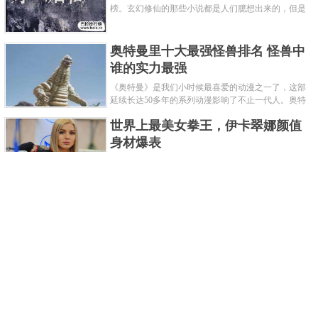
山”的西汉文景时期大珍品。在保利2011年秋季艺术品拍卖会
榜。玄幻修仙的那些小说都是人们臆想出来的，但是
道术小说就不一样了，道术自古就有流传，其中要考
上以207万人民币的价格成交。
究的东西太多了，写的不好就......
奥特曼里十大最强怪兽排名 怪兽中
第十：清代咸丰通宝宝福局背“大清壹百”
谁的实力最强
《奥特曼》是我们小时候最喜爱的动漫之一了，这部
延续长达50多年的系列动漫影响了不止一代人。奥特
曼系列的怪物众多，但怪兽中谁最强呢？那么让我们
世界上最美女拳王，伊卡翠娜颜值
来一起来细数一下在整个奥......
身材爆表
一说起拳击，相信不少人就会兴奋不已了，而泰拳更
是个充满激情的运动项目，赛场上激烈无比。近些年
来，拳击成为了最受欢迎的运动项目之一，国内国外
2021胡润全球富豪榜，钟睒睒成为
都诞生了许多优秀的拳王。......
亚洲首富
近日，胡润研究院发布了《2021胡润全球富豪榜》。
这也是胡润研究院连续第十年发布 全球富豪榜，上榜
企业家财富计算截止日期为 2021 年 1 月 15 日。根据
泰国拳王排名前十，泰国最厉害的
榜单显示，全球新增 412 位身......
拳王排名
此钱为咸丰钱中之最为罕贵者，为目前已知存世孤品，流传
泰拳王顾名思义就是泰拳冠军级、王者级人物。泰拳