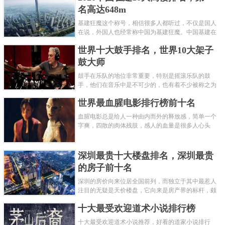
第九：战国时期秦银质半两大钱一枚
名高达648m
基建狂魔这个称号，相信很多人都听过，不仅是国人
在说，外国人也经常称中国为基建狂魔。中国基建在
世界范围内都非常知名，中国在工程建筑方面不仅速
世界十大鼓手排名，世界10大架子
度快而且质量高，我国的超......
鼓大师
鼓手在乐队的地位非常重要，特别是摇滚乐队的鼓
手，他们在音乐中是不可少的，也有着不少被称之为
鼓王，他们在不同的领域都做出了很大的贡献。现在
世界最血腥电影排行榜前十名
巴拉排行榜网小编为你们带来......
血腥电影总是给人一种由内而外的释放感，简单一个
字爽，四散的肉体残肢，感人的血量是很多人心头
爱，你也喜欢看血腥电影么？看得最爽的血腥电影又
是哪部呢？小编为大家盘点了......
深圳最贵十大楼盘排名，深圳最贵
的房子前十名
深圳的房价向来位居全国前列，而独立于其中最惹人
此枚大型半两是一枚绝对放大了的文景四铢半两钱，这枚钱
注目的无疑是天价楼盘，它向来是房产界的标杆，颇
钱形规整，地张浩净，缘穿修磨整齐，是一枚十分精致周正
有众星捧月、高处不胜寒的姿态。那么深圳最贵的十
十大最受欢迎道术小说排行榜
大楼盘是哪些？深圳土豪才......
的大型“权钱”，该钱通体红斑绿锈，美观可人，属“开门见
十大最受欢迎道术小说推荐，好看的道家小说排行