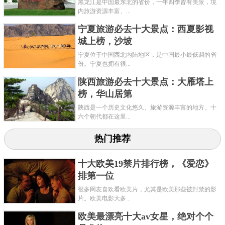
黑龙江是中国最东北的省份，一年四季皆有美景，境
范准确，铸造精美；仅有极小微修，极美品。2010年5月12
内旅游资源丰富、...
日，中国嘉德2010春拍古钱专场中，以352.8万元人民币落
宁夏旅游必去十大景点：西夏影视
锤，刷新了当时中国古钱拍卖新记录。
城上榜，沙坡
宁夏位于中国西北内陆地区，是中国最小最低调的省
第五：清代重宝大清宝福一百铜币
份。宁夏也拥有很...
陕西旅游必去十大景点：大雁塔上
榜，华山居第
陕西是一个历史文化悠久、旅游资源丰富的地方。十
六个朝代都在这里...
热门推荐
十大欧美19禁片排行榜，《爱恋》
排第一位
很多网友喜欢看欧美片，尤其是欧美那些被封禁的影
咸丰三年（公元1853年），宝福局铸造“咸丰重宝·大清壹
片。欧美电影大多...
百”铜币 ，这枚古钱为试铸样钱，在业界被称为清钱之罕珍，
欧美最漂亮十大av女星，绝对个个