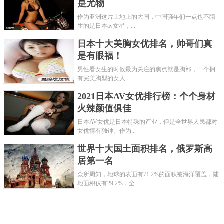
为存世孤品。面文为“咸丰重宝”，背有“大清壹百”和满文宝福
是尤物
纪局，可谓集国号（大清）、年号（咸丰）、纪局（宝
作为亚洲这片土地上的大国，中国骚年们一点也不陌
生的是日本av女星，...
福）、纪值（壹百）于一身，其钱文为宝福局特有的山谷
日本十大美胸女优排名，帅哥们真
体，秀美绝伦，珍罕无比，包浆完好的精品，极具收藏价
是有眼福！
值，有很大的升值潜力空间，非常稀少及罕有。在澳门中信
男性看女生的时候最为关注的焦点就是胸部，一个拥
国际2013年春季拍卖会钱币专场中以322万港币高价成交，
有完美胸型的女人...
约人民币272万元。
2021日本AV女优排行榜：个个身材
火辣颜值俱佳
第六：清代“宝源局造”背“镇库”
日本AV女优是日本特殊的产业，但是全世界人民都对
女优情有独钟。作为...
世界十大国土面积排名，俄罗斯高
居第一名
众所周知，地球的表面有71.2%的面积被海洋覆盖，陆
地面积仅有29.2%，全...