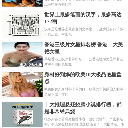
上有很多奇特的民...
世界上最多笔画的汉字，最多高达
172画
汉字是是世界上最古老的文字之一，至少已有四千多
年的历史。中国笔...
香港三级片女星排名榜 香港十大美
雕母，也被称为祖钱，并不真正参与流通交换，只是在翻砂
艳女星
铸钱过程中使用的钱形模具。我国最早采用范铸法铸钱—先
早期香港三级片非常出名，一些香港性感女星靠着在
直接在砖石上过刻模，后用铜石等材料制成母范，再用母范
片中不俗的表现红...
翻铸大量子范铸钱。范铸法一直沿用到宋代，北宋时母钱翻
身材好到爆的欧美10大极品艳星盘
砂法已经完全取代了范铸法，此法又延续近千年。2013年秋
点
欧美的女人身材都非常的好，欧美的审美跟国人的审
季邮品钱币拍卖会中，由中国嘉德成功拍卖，最终成交价
美是不太一样的，...
218.5万人民币。
十大推理悬疑烧脑小说排行榜，都
是非常经典烧
第八：金代真书折二型“天眷通宝”
很多人喜欢看悬疑推理小说，曲折的情节、严密的结
构、令人紧张烧脑的推理过程,吸引了一大批读者。小