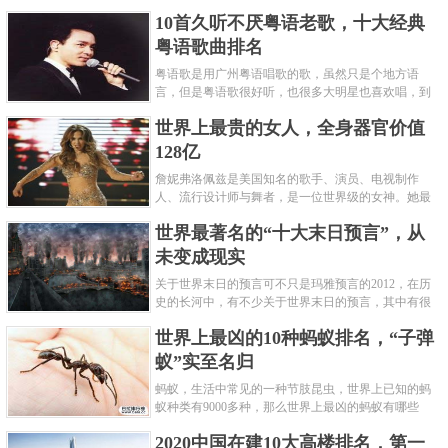
编盘点了十大推理悬疑烧脑小说排行榜，每本都是非
10首久听不厌粤语老歌，十大经典
常烧脑的经典。 1.《死亡通......
粤语歌曲排名
粤语歌是用广州粤语唱歌的歌，虽然只是个地方语
言，但是粤语歌很好听，也很多大明星也喜欢唱，到
现在为止出现了很多经典的粤语歌。可以说随便在粤
世界上最贵的女人，全身器官价值
语歌排行榜中选几首歌都是好......
128亿
詹妮弗洛佩兹是美国知名的歌手、演员、电视制作
人、流行设计师与舞者，是一位世界级的女神。她最
不可思议的是：从头到脚她总共为全身8个零件投保，
世界最著名的“十大末日预言”，从
堪称是世界上最贵的女人，如......
未变成现实
关于世界末日的预言可不只是玛雅预言的2012，在历
“天眷”为金熙宗完颜在位时的年号，时间不太长，前后不过三
史的长河中，有不少关于世界末日的预言，其中有很
多关于世界末日的预言现在看来十分之可笑。绝大多
年。目前所知，已陆续发现了“天眷元宝”、“天眷通宝”、“天眷
世界上最凶的10种蚂蚁排名，“子弹
数预言世界末日的人都从宗教......
重宝”折三真书三种，其中通宝折二约为2枚，且多在河南、山
蚁”实至名归
东、山西等金统治区内出土。稀罕之至，毋庸置疑。在2013
蚂蚁，生活中常见的一种节肢昆虫，世界上已知的蚂
蚁种类有9000多种，那么世界上最凶的蚂蚁有哪些
年春季拍卖会中国嘉德以214.5万人民币拍卖成功。
呢？下面就来认识认识一下世界上最凶的10种蚂蚁排
2020中国在建10大高楼排名，第一
名吧，其中子弹蚁真的是实至名......