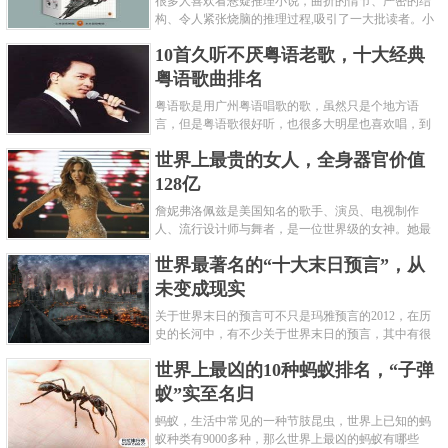
很多人喜欢看悬疑推理小说，曲折的情节、严密的结
构、令人紧张烧脑的推理过程,吸引了一大批读者。小
编盘点了十大推理悬疑烧脑小说排行榜，每本都是非
10首久听不厌粤语老歌，十大经典
常烧脑的经典。 1.《死亡通......
粤语歌曲排名
粤语歌是用广州粤语唱歌的歌，虽然只是个地方语
言，但是粤语歌很好听，也很多大明星也喜欢唱，到
现在为止出现了很多经典的粤语歌。可以说随便在粤
世界上最贵的女人，全身器官价值
语歌排行榜中选几首歌都是好......
128亿
詹妮弗洛佩兹是美国知名的歌手、演员、电视制作
人、流行设计师与舞者，是一位世界级的女神。她最
不可思议的是：从头到脚她总共为全身8个零件投保，
世界最著名的“十大末日预言”，从
堪称是世界上最贵的女人，如......
未变成现实
关于世界末日的预言可不只是玛雅预言的2012，在历
史的长河中，有不少关于世界末日的预言，其中有很
多关于世界末日的预言现在看来十分之可笑。绝大多
世界上最凶的10种蚂蚁排名，“子弹
数预言世界末日的人都从宗教......
蚁”实至名归
蚂蚁，生活中常见的一种节肢昆虫，世界上已知的蚂
蚁种类有9000多种，那么世界上最凶的蚂蚁有哪些