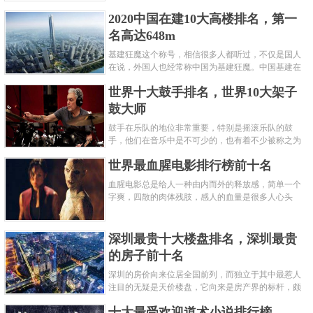
呢？下面就来认识认识一下世界上最凶的10种蚂蚁排
2020中国在建10大高楼排名，第一
名吧，其中子弹蚁真的是实至名......
名高达648m
基建狂魔这个称号，相信很多人都听过，不仅是国人
在说，外国人也经常称中国为基建狂魔。中国基建在
世界范围内都非常知名，中国在工程建筑方面不仅速
世界十大鼓手排名，世界10大架子
度快而且质量高，我国的超......
鼓大师
鼓手在乐队的地位非常重要，特别是摇滚乐队的鼓
手，他们在音乐中是不可少的，也有着不少被称之为
鼓王，他们在不同的领域都做出了很大的贡献。现在
世界最血腥电影排行榜前十名
巴拉排行榜网小编为你们带来......
血腥电影总是给人一种由内而外的释放感，简单一个
字爽，四散的肉体残肢，感人的血量是很多人心头
爱，你也喜欢看血腥电影么？看得最爽的血腥电影又
是哪部呢？小编为大家盘点了......
深圳最贵十大楼盘排名，深圳最贵
的房子前十名
深圳的房价向来位居全国前列，而独立于其中最惹人
注目的无疑是天价楼盘，它向来是房产界的标杆，颇
有众星捧月、高处不胜寒的姿态。那么深圳最贵的十
十大最受欢迎道术小说排行榜
大楼盘是哪些？深圳土豪才......