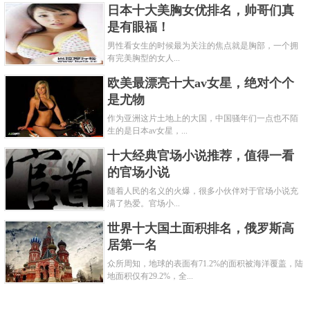
日本十大美胸女优排名，帅哥们真
是有眼福！
男性看女生的时候最为关注的焦点就是胸部，一个拥
有完美胸型的女人...
欧美最漂亮十大av女星，绝对个个
是尤物
作为亚洲这片土地上的大国，中国骚年们一点也不陌
生的是日本av女星，...
十大经典官场小说推荐，值得一看
的官场小说
随着人民的名义的火爆，很多小伙伴对于官场小说充
满了热爱。官场小...
世界十大国土面积排名，俄罗斯高
居第一名
众所周知，地球的表面有71.2%的面积被海洋覆盖，陆
地面积仅有29.2%，全...