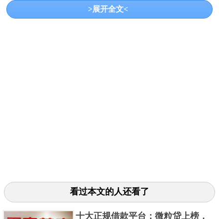
>展开全文<
定收入和偿还能力。其次芝麻信用需要在600分以上。
只要符合这些条件就可以申请，额度也不低，且安全
性高。
3. 花呗
看过本文的人还看了
十大正规借款平台：微粒贷上榜，