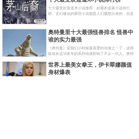
十大最受欢迎道术小说推荐，好看的道家小说排行
榜。玄幻修仙的那些小说都是人们臆想出来的，但是
道术小说就不一样了，道术自古就有流传，其中要考
究的东西太多了，写的不好就......
奥特曼里十大最强怪兽排名 怪兽中
谁的实力最强
《奥特曼》是我们小时候最喜爱的动漫之一了，这部
延续长达50多年的系列动漫影响了不止一代人。奥特
曼系列的怪物众多，但怪兽中谁最强呢？那么让我们
世界上最美女拳王，伊卡翠娜颜值
来一起来细数一下在整个奥......
身材爆表
一说起拳击，相信不少人就会兴奋不已了，而泰拳更
是个充满激情的运动项目，赛场上激烈无比。近些年
来，拳击成为了最受欢迎的运动项目之一，国内国外
2021胡润全球富豪榜，钟睒睒成为
都诞生了许多优秀的拳王。......
亚洲首富
近日，胡润研究院发布了《2021胡润全球富豪榜》。
这也是胡润研究院连续第十年发布 全球富豪榜，上榜
企业家财富计算截止日期为 2021 年 1 月 15 日。根据
泰国拳王排名前十，泰国最厉害的
榜单显示，全球新增 412 位身......
拳王排名