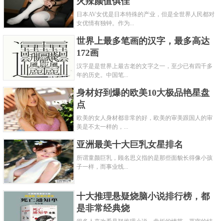
火辣颜值俱佳
日本AV女优是日本特殊的产业，但是全世界人民都对
女优情有独钟。作为...
世界上最多笔画的汉字，最多高达
172画
汉字是是世界上最古老的文字之一，至少已有四千多
年的历史。中国笔...
身材好到爆的欧美10大极品艳星盘
点
欧美的女人身材都非常的好，欧美的审美跟国人的审
美是不太一样的，...
亚洲最美十大巨乳女星排名
所谓童颜巨乳，顾名思义指的是那些面貌长得像小孩
子一样，而事业线...
十大推理悬疑烧脑小说排行榜，都
是非常经典烧