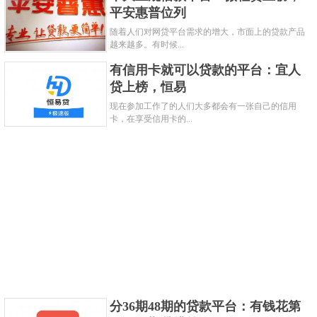
平安惠普位列
花呗开通也是需要不少条件的，需要芝麻分600以
随着人们对网贷平台需求的增大，市面上的贷款产品
上，且个人信用良好。年龄18岁到60岁之间，完成实
越来越多。有时候...
名认证等。操作很简单，安全性也很高，是很多年轻
有信用卡就可以贷款的平台：宜人
人喜欢的平台。
贷上榜，恒易
关键字：
平台
现在参加工作了的人们大多都会有一张自己的信用
卡，在享受信用卡的...
共3页:
上一页
1
2
3
下一页
分36期48期的贷款平台：有钱花第